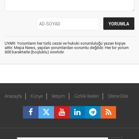
UYARI: Yorumların her türlü cezai ve hukuki sorumluluğu yazan kişiye
aittir. Mepa News, yapılan yorumlardan sorumlu değildir. Her bir yorum
600 karakterle (boşluklu) sınırlıdır.
Anasayfa
Künye
İletişim
Gizlilik İlkeleri
Sitene Ekle