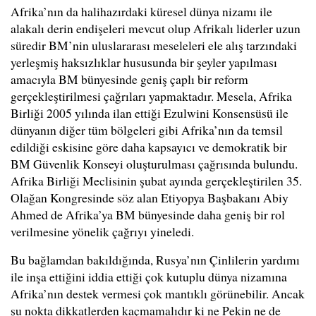
Afrika’nın da halihazırdaki küresel dünya nizamı ile
alakalı derin endişeleri mevcut olup Afrikalı liderler uzun
süredir BM’nin uluslararası meseleleri ele alış tarzındaki
yerleşmiş haksızlıklar hususunda bir şeyler yapılması
amacıyla BM bünyesinde geniş çaplı bir reform
gerçekleştirilmesi çağrıları yapmaktadır. Mesela, Afrika
Birliği 2005 yılında ilan ettiği Ezulwini Konsensüsü ile
dünyanın diğer tüm bölgeleri gibi Afrika’nın da temsil
edildiği eskisine göre daha kapsayıcı ve demokratik bir
BM Güvenlik Konseyi oluşturulması çağrısında bulundu.
Afrika Birliği Meclisinin şubat ayında gerçekleştirilen 35.
Olağan Kongresinde söz alan Etiyopya Başbakanı Abiy
Ahmed de Afrika’ya BM bünyesinde daha geniş bir rol
verilmesine yönelik çağrıyı yineledi.
Bu bağlamdan bakıldığında, Rusya’nın Çinlilerin yardımı
ile inşa ettiğini iddia ettiği çok kutuplu dünya nizamına
Afrika’nın destek vermesi çok mantıklı görünebilir. Ancak
şu nokta dikkatlerden kaçmamalıdır ki ne Pekin ne de