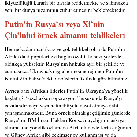
ikiyüzlülüğü kararlı bir tavırla reddetmekte ve sabırsızca
yeni bir dünya nizamının zuhur etmesini beklemektedir.
Putin’in Rusya’sı veya Xi’nin
Çin’inini örnek almanın tehlikeleri
Her ne kadar mantıksız ve çok tehlikeli olsa da Putin’in
Afrika’daki popülaritesi bugün özellikle bazı yerlerde
oldukça yüksektir. Rusya’nın hukuka ayrı bir şekilde ve
acımasızca Ukrayna’yı işgal etmesine rağmen Putin’in
ismini Zimbabve’deki otobüslerin üstünde görebilirsiniz.
Ayrıca bazı Afrikalı liderler Putin’in Ukrayna’ya yönelik
başlattığı “özel askeri operasyon” hususunda Rusya’yı
cezalandırmaya veya hatta ihtiyata davet etmeye dahi
yanaşmamaktadır. Buna örnek olarak geçtiğimiz günlerde
Rusya’nın BM İnsan Hakları Konseyi üyeliğinin askıya
alınmasına yönelik oylamada Afrikalı devletlerin çoğunun
ya Güney Afrika gibi çekimser oy kullanması ya da