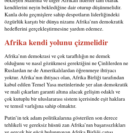
bekleyen Malema ve diğer Afrikalı liderler tam olarak
kendilerini neyin beklediğine dair oturup düşünmelidir.
Kanla dolu geçmişlere sahip despotların liderliğindeki
özgürlük karşıtı bir dünya nizamı Afrika’nın demokratik
hedeflerini gerçekleştirmesine yardım edemez.
Afrika kendi yolunu çizmelidir
Afrika’nın demokrasi ve çok taraflılığın ne demek
olduğunu ve nasıl gözükmesi gerektiğini ne Çinlilerden ne
Ruslardan ne de Amerikalılardan öğrenmeye ihtiyacı
yoktur. Afrika’nın ihtiyacı olan, Afrika Birliği tarafından
kabul edilen Temel Yasa metinlerinde yer alan demokratik
ve mali çıkarları garanti altına alacak gelişim odaklı ve
çok kutuplu bir uluslararası sistem içerisinde eşit haklara
ve temsil varlığına sahip olmaktır.
Putin’in tek adam politikalarına gösterilen son derece
tehlikeli ve gereksiz hüsnü zan Afrika’nın başarısızlıkları
ve gerçek bir gücü bulunmayan Afrika Birliği çatısı