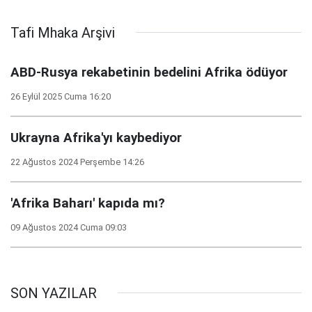
sürükleyen beş hatası
zaferde ABD'nin rolü
neydi?
Tafi Mhaka Arşivi
ABD-Rusya rekabetinin bedelini Afrika ödüyor
26 Eylül 2025 Cuma 16:20
Ukrayna Afrika'yı kaybediyor
22 Ağustos 2024 Perşembe 14:26
'Afrika Baharı' kapıda mı?
09 Ağustos 2024 Cuma 09:03
SON YAZILAR