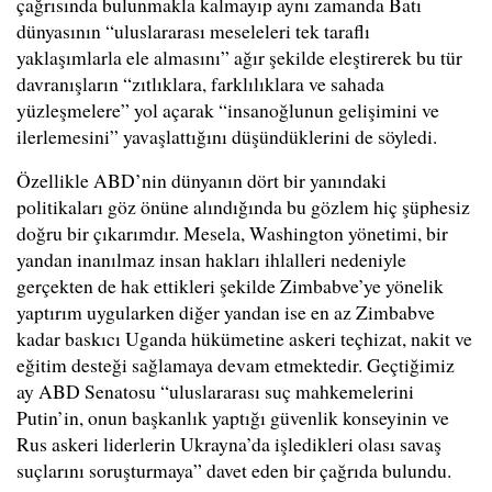
çağrısında bulunmakla kalmayıp aynı zamanda Batı
dünyasının “uluslararası meseleleri tek taraflı
yaklaşımlarla ele almasını” ağır şekilde eleştirerek bu tür
davranışların “zıtlıklara, farklılıklara ve sahada
yüzleşmelere” yol açarak “insanoğlunun gelişimini ve
ilerlemesini” yavaşlattığını düşündüklerini de söyledi.
Özellikle ABD’nin dünyanın dört bir yanındaki
politikaları göz önüne alındığında bu gözlem hiç şüphesiz
doğru bir çıkarımdır. Mesela, Washington yönetimi, bir
yandan inanılmaz insan hakları ihlalleri nedeniyle
gerçekten de hak ettikleri şekilde Zimbabve’ye yönelik
yaptırım uygularken diğer yandan ise en az Zimbabve
kadar baskıcı Uganda hükümetine askeri teçhizat, nakit ve
eğitim desteği sağlamaya devam etmektedir. Geçtiğimiz
ay ABD Senatosu “uluslararası suç mahkemelerini
Putin’in, onun başkanlık yaptığı güvenlik konseyinin ve
Rus askeri liderlerin Ukrayna’da işledikleri olası savaş
suçlarını soruşturmaya” davet eden bir çağrıda bulundu.