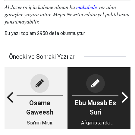
Al Jazeera için kaleme alınan bu
makalede
yer alan
görüşler yazara aittir, Mepa News'in editöryel politikasını
yansıtmayabilir.
Bu yazı toplam 2958 defa okunmuştur
Önceki ve Sonraki Yazılar
Osama
Ebu Musab Es
Gaweesh
Suri
Sisi'nin Mısır
Afganistan'da
ekonomisini çıkmaza
Sovyetlere karşı