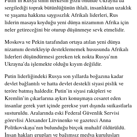
Putin’in Rusya’sının herkesin gözü önünde Ukrayna’da
sergilediği toprak bütünlüğünün ihlali, insanlıktan uzaklık
ve yaşama hakkına saygısızlık Afrikalı liderleri, Rus
liderin masaya koyduğu yeni dünya nizamının Afrika için
neler getireceğini bir oturup düşünmeye sevk etmelidir.
Moskova ve Pekin tarafından ortaya atılan yeni dünya
nizamını destekleyip desteklememek hususunda Afrikalı
liderleri düşündürmesi gereken tek nokta Rusya’nın
Ukrayna’da işlemekte olduğu kıyım değildir.
Putin liderliğindeki Rusya son yıllarda boğazına kadar
devlet bağlantılı ve hatta devlet destekli siyasi pislik ve
teröre batmış haldedir. Putin’in siyasi rakipleri ve
Kremlin’in çıkarlarına aykırı konuşmaya cesaret eden
insanlar gerek yurt içinde gerekse yurt dışında suikastlarla
susturuldu. Aralarında eski Federal Güvenlik Servisi
görevlisi Alexander Litvinenko ve gazeteci Anna
Politkovskaya’nın bulunduğu birçok muhalif öldürüldü.
İnsan hakları grupları ve bağımsız medya kuruluşları