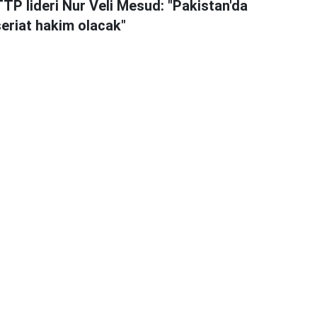
TTP lideri Nur Veli Mesud: "Pakistan'da
şeriat hakim olacak"