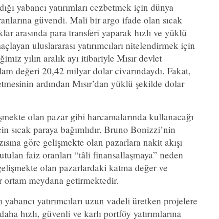
dığı yabancı yatırımları cezbetmek için dünya
anlarına güvendi. Mali bir argo ifade olan sıcak
klar arasında para transferi yaparak hızlı ve yüklü
çlayan uluslararası yatırımcıları nitelendirmek için
ğimiz yılın aralık ayı itibariyle Mısır devlet
plam değeri 20,42 milyar dolar civarındaydı. Fakat,
etmesinin ardından Mısır’dan yüklü şekilde dolar
lişmekte olan pazar gibi harcamalarında kullanacağı
çin sıcak paraya bağımlıdır. Bruno Bonizzi’nin
ısına göre gelişmekte olan pazarlara nakit akışı
tulan faiz oranları “tâli finansallaşmaya” neden
 gelişmekte olan pazarlardaki katma değer ve
ir ortam meydana getirmektedir.
rı yabancı yatırımcıları uzun vadeli üretken projelere
ha hızlı, güvenli ve karlı portföy yatırımlarına