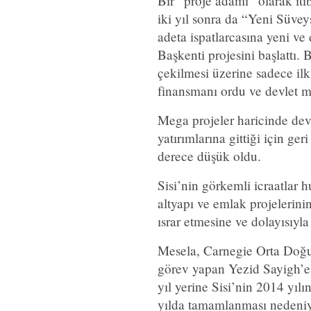
Bir “proje adamı” olarak itib
iki yıl sonra da “Yeni Süvey
adeta ispatlarcasına yeni ve
Başkenti projesini başlattı.
çekilmesi üzerine sadece ilk
finansmanı ordu ve devlet mal
Mega projeler haricinde dev
yatırımlarına gittiği için ge
derece düşük oldu.
Sisi’nin görkemli icraatlar 
altyapı ve emlak projelerin
ısrar etmesine ve dolayısıyl
Mesela, Carnegie Orta Doğu
görev yapan Yezid Sayigh’e
yıl yerine Sisi’nin 2014 yılı
yılda tamamlanması nedeniy