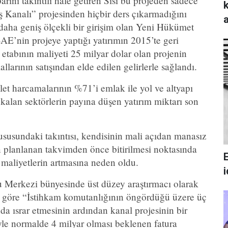
arını takıntılı hale getiren Sisi bu projeden sadece
ş Kanalı” projesinden hiçbir ders çıkarmadığını
 daha geniş ölçekli bir girişim olan Yeni Hükümet
 BAE’nin projeye yaptığı yatırımın 2015’te geri
 etabının maliyeti 25 milyar dolar olan projenin
larının satışından elde edilen gelirlerle sağlandı.
let harcamalarının %71’i emlak ile yol ve altyapı
ri kalan sektörlerin payına düşen yatırım miktarı son
hususundaki takıntısı, kendisinin mali açıdan manasız
in planlanan takvimden önce bitirilmesi noktasında
a maliyetlerin artmasına neden oldu.
 Merkezi bünyesinde üst düzey araştırmacı olarak
 göre “İstihkam komutanlığının öngördüğü üzere üç
nda ısrar etmesinin ardından kanal projesinin bir
le normalde 4 milyar olması beklenen fatura