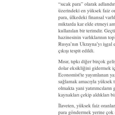
“sıcak para” olarak adlandır
üzerindeki en yüksek faiz or
para, ülkedeki finansal varlı
miktarda kar elde etmeyi ama
kullanılan bir terimdir. Geçti
hazinesinin varlıklarının to
Rusya’nın Ukrayna’yı işgal 
çıkışı tespit edildi.
Mısır, tıpkı diğer birçok ge
dolar eksikliğini gidermek i
Economist’te yayımlanan yaz
sağlamak amacıyla yüksek tu
olmakta yani yatırımcıların
kaynakları çekip aldıkları b
İlaveten, yüksek faiz oranla
para göndermek yerine çok da