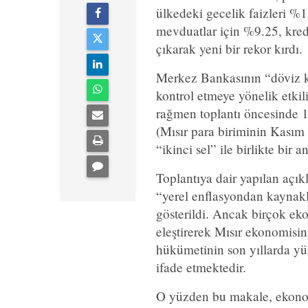
ülkedeki gecelik faizleri %1 
mevduatlar için %9.25, kred
çıkarak yeni bir rekor kırdı.
Merkez Bankasının “döviz kur
kontrol etmeye yönelik etkil
rağmen toplantı öncesinde 1
(Mısır para biriminin Kasım
“ikinci sel” ile birlikte bi
Toplantıya dair yapılan açı
“yerel enflasyondan kaynakla
gösterildi. Ancak birçok ek
eleştirerek Mısır ekonomisin
hükümetinin son yıllarda yü
ifade etmektedir.
O yüzden bu makale, ekonomi