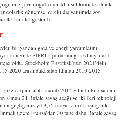
 çoğu enerji ve doğal kaynaklar sektöründe olmak
ar dolarlık dönemsel direkt dış yatırımda son
me ile kendini gösterdi.
r
leti bir yandan gıda ve enerji yardımlarını
de aynı dönemde SIPRI raporlarına göre dünyadaki
atçısı oldu. Stockholm Enstitüsü’nün 2021’deki
015-2020 arasındaki silah ithalatı 2010-2015
 göze çarpan silah ticareti 2015 yılında Fransa’dan
n alınan 24 Rafale savaş uçağı ve iki ileri teknoloji
eten geçtiğimiz yıl 3,75 milyar euro karşılığında
lınmak üzere Fransa’dan 30 tane daha Rafale savaş