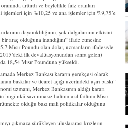
oranında arttırdı ve böylelikle faiz oranları
i işlemleri için %10,25 ve ana işlemler için %9,75’e
larının dayanıklılığının, şok dalgalarının etkisini
i bir araç olduğuna inandığını” ifade etmesine
5,7 Mısır Poundu olan dolar, uzmanların ifadesiyle
 2015’deki ilk devalüasyonundan sonra gelen)
r anda 18,54 Mısır Pounduna yükseldi.
klamada Merkez Bankası kararın gerekçesi olarak
nan baskılar ve ticaret açığı üzerindeki aşırı baskı”
onomi uzmanı, Merkez Bankasının aldığı kararı
in bugünkü savunmasız halinin asıl failinin Mısır
rütmekte olduğu bazı mali politikalar olduğunu
yi çıkmaza sürükleyen uluslararası krizlerin