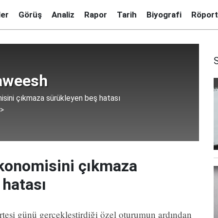
ler
Görüş
Analiz
Rapor
Tarih
Biyografi
Röport
aweesh
misini çıkmaza sürükleyen beş hatası
 >
 ekonomisini çıkmaza
 hatası
tesi günü gerçekleştirdiği özel oturumun ardından