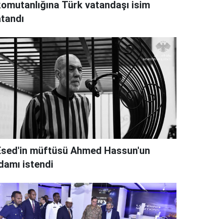
komutanlığına Türk vatandaşı isim
atandı
Esed'in müftüsü Ahmed Hassun'un
idamı istendi