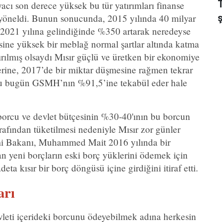
yacı son derece yüksek bu tür yatırımları finanse
 yöneldi. Bunun sonucunda, 2015 yılında 40 milyar
 2021 yılına gelindiğinde %350 artarak neredeyse
sine yüksek bir meblağ normal şartlar altında katma
ırılmış olsaydı Mısır güçlü ve üretken bir ekonomiye
erine, 2017’de bir miktar düşmesine rağmen tekrar
cu bugün GSMH’nın %91,5’ine tekabül eder hale
 borcu ve devlet bütçesinin %30-40'ının bu borcun
tarafından tüketilmesi nedeniyle Mısır zor günler
mi Bakanı, Muhammed Mait 2016 yılında bir
an yeni borçların eski borç yüklerini ödemek için
deta kısır bir borç döngüsü içine girdiğini itiraf etti.
arı
leti içerideki borcunu ödeyebilmek adına herkesin