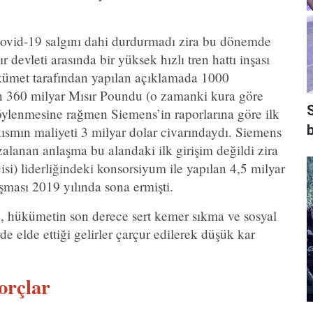
”
ovid-19 salgını dahi durdurmadı zira bu dönemde
devleti arasında bir yüksek hızlı tren hattı inşası
kümet tarafından yapılan açıklamada 1000
in 360 milyar Mısır Poundu (o zamanki kura göre
söylenmesine rağmen Siemens’in raporlarına göre ilk
b
kısmın maliyeti 3 milyar dolar civarındaydı. Siemens
mzalanan anlaşma bu alandaki ilk girişim değildi zira
isi) liderliğindeki konsorsiyum ile yapılan 4,5 milyar
şması 2019 yılında sona ermişti.
, hükümetin son derece sert kemer sıkma ve sosyal
nde elde ettiği gelirler çarçur edilerek düşük kar
orçlar