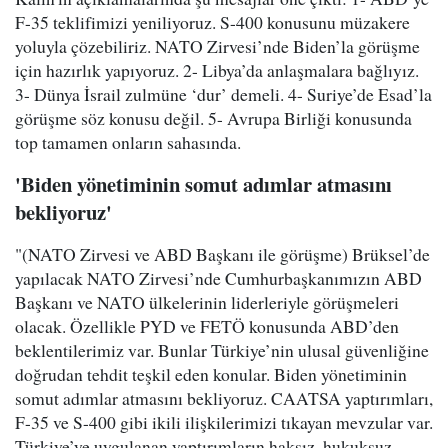
F-35 teklifimizi yeniliyoruz. S-400 konusunu müzakere
yoluyla çözebiliriz. NATO Zirvesi’nde Biden’la görüşme
için hazırlık yapıyoruz. 2- Libya’da anlaşmalara bağlıyız.
3- Dünya İsrail zulmüne ‘dur’ demeli. 4- Suriye’de Esad’la
görüşme söz konusu değil. 5- Avrupa Birliği konusunda
top tamamen onların sahasında.
'Biden yönetiminin somut adımlar atmasını
bekliyoruz'
"(NATO Zirvesi ve ABD Başkanı ile görüşme) Brüksel’de
yapılacak NATO Zirvesi’nde Cumhurbaşkanımızın ABD
Başkanı ve NATO ülkelerinin liderleriyle görüşmeleri
olacak. Özellikle PYD ve FETÖ konusunda ABD’den
beklentilerimiz var. Bunlar Türkiye’nin ulusal güvenliğine
doğrudan tehdit teşkil eden konular. Biden yönetiminin
somut adımlar atmasını bekliyoruz. CAATSA yaptırımları,
F-35 ve S-400 gibi ikili ilişkilerimizi tıkayan mevzular var.
Türkiye’ye uygulanan yaptırımların haksız, hukuksuz