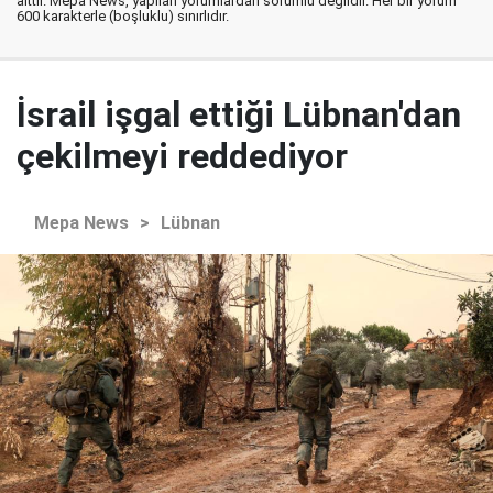
aittir. Mepa News, yapılan yorumlardan sorumlu değildir. Her bir yorum
600 karakterle (boşluklu) sınırlıdır.
İsrail işgal ettiği Lübnan'dan
çekilmeyi reddediyor
Mepa News
>
Lübnan