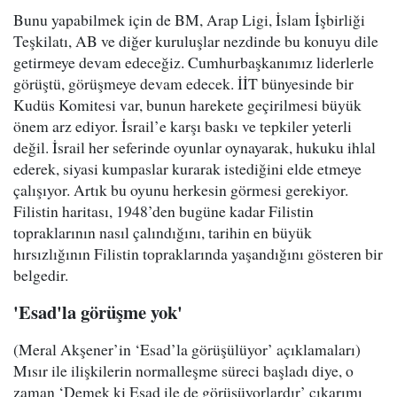
Bunu yapabilmek için de BM, Arap Ligi, İslam İşbirliği
Teşkilatı, AB ve diğer kuruluşlar nezdinde bu konuyu dile
getirmeye devam edeceğiz. Cumhurbaşkanımız liderlerle
görüştü, görüşmeye devam edecek. İİT bünyesinde bir
Kudüs Komitesi var, bunun harekete geçirilmesi büyük
önem arz ediyor. İsrail’e karşı baskı ve tepkiler yeterli
değil. İsrail her seferinde oyunlar oynayarak, hukuku ihlal
ederek, siyasi kumpaslar kurarak istediğini elde etmeye
çalışıyor. Artık bu oyunu herkesin görmesi gerekiyor.
Filistin haritası, 1948’den bugüne kadar Filistin
topraklarının nasıl çalındığını, tarihin en büyük
hırsızlığının Filistin topraklarında yaşandığını gösteren bir
belgedir.
'Esad'la görüşme yok'
(Meral Akşener’in ‘Esad’la görüşülüyor’ açıklamaları)
Mısır ile ilişkilerin normalleşme süreci başladı diye, o
zaman ‘Demek ki Esad ile de görüşüyorlardır’ çıkarımı