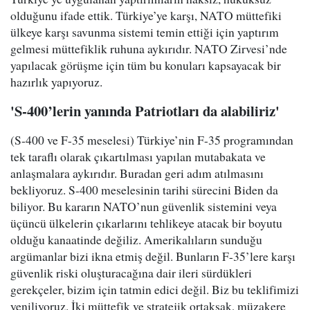
olduğunu ifade ettik. Türkiye’ye karşı, NATO müttefiki
ülkeye karşı savunma sistemi temin ettiği için yaptırım
gelmesi müttefiklik ruhuna aykırıdır. NATO Zirvesi’nde
yapılacak görüşme için tüm bu konuları kapsayacak bir
hazırlık yapıyoruz.
'S-400’lerin yanında Patriotları da alabiliriz'
(S-400 ve F-35 meselesi) Türkiye’nin F-35 programından
tek taraflı olarak çıkartılması yapılan mutabakata ve
anlaşmalara aykırıdır. Buradan geri adım atılmasını
bekliyoruz. S-400 meselesinin tarihi sürecini Biden da
biliyor. Bu kararın NATO’nun güvenlik sistemini veya
üçüncü ülkelerin çıkarlarını tehlikeye atacak bir boyutu
olduğu kanaatinde değiliz. Amerikalıların sunduğu
argümanlar bizi ikna etmiş değil. Bunların F-35’lere karşı
güvenlik riski oluşturacağına dair ileri sürdükleri
gerekçeler, bizim için tatmin edici değil. Biz bu teklifimizi
yeniliyoruz. İki müttefik ve stratejik ortaksak, müzakere