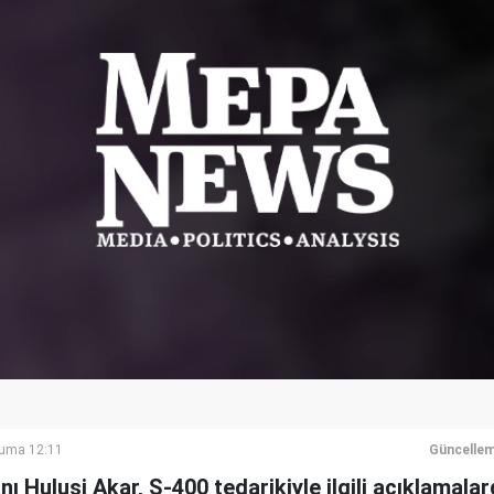
Cuma 12:11
Güncellem
ı Hulusi Akar, S-400 tedarikiyle ilgili açıklamala