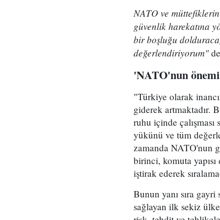
NATO ve müttefiklerin
güvenlik harekatına yön
bir boşluğu dolduraca
değerlendiriyorum"
de
'NATO'nun önemi 
"Türkiye olarak inan
giderek artmaktadır. B
ruhu içinde çalışması 
yükünü ve tüm değerl
zamanda NATO'nun güv
birinci, komuta yapısı
iştirak ederek sıralama
Bunun yanı sıra gayri s
sağlayan ilk sekiz ülk
risk, tehdit ve tehlike