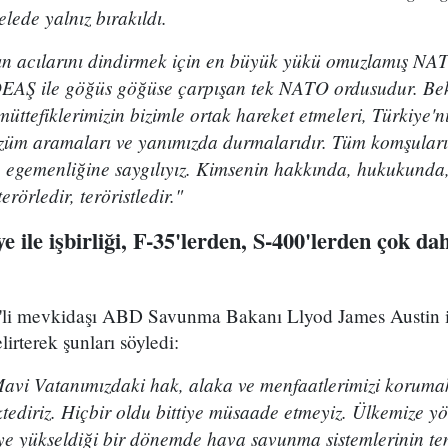
lede yalnız bırakıldı.
nın acılarını dindirmek için en büyük yükü omuzlamış NAT
 DEAŞ ile göğüs göğüse çarpışan tek NATO ordusudur. Bekl
tefiklerimizin bizimle ortak hareket etmeleri, Türkiye'n
özüm aramaları ve yanımızda durmalarıdır. Tüm komşularım
 egemenliğine saygılıyız. Kimsenin hakkında, hukukund
rörledir, teröristledir."
ile işbirliği, F-35'lerden, S-400'lerden çok da
i mevkidaşı ABD Savunma Bakanı Llyod James Austin il
lirterek şunları söyledi:
Mavi Vatanımızdaki hak, alaka ve menfaatlerimizi korumak
tediriz. Hiçbir oldu bittiye müsaade etmeyiz. Ülkemize yön
eye yükseldiği bir dönemde hava savunma sistemlerinin tem