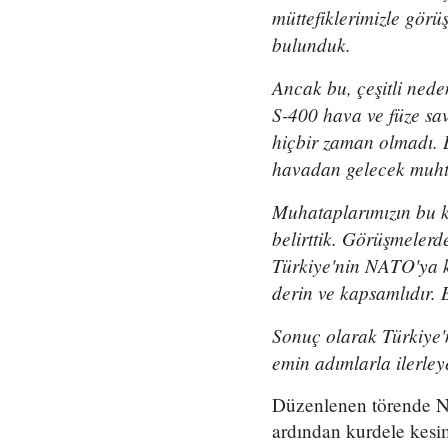
müttefiklerimizle gör
bulunduk.
Ancak bu, çeşitli ned
S-400 hava ve füze sav
hiçbir zaman olmadı. 
havadan gelecek muhte
Muhataplarımızın bu k
belirttik. Görüşmeler
Türkiye'nin NATO'ya ka
derin ve kapsamlıdır. 
S
onuç olarak Türkiye
emin adımlarla ilerley
Düzenlenen törende NA
ardından kurdele kesim