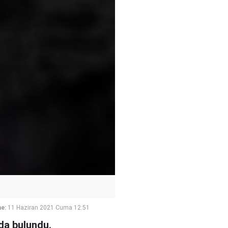
e:
11 Haziran 2021 Cuma 12:51
rda bulundu.