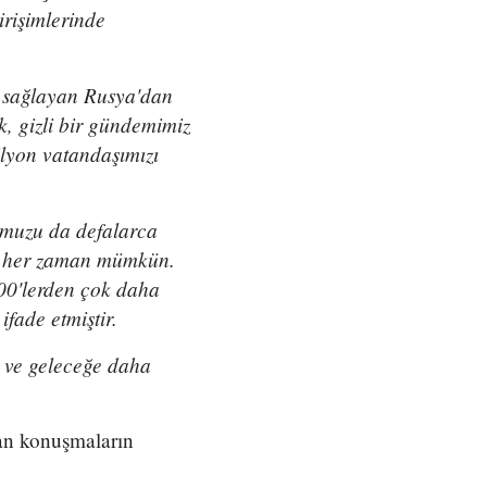
rişimlerinde
ı sağlayan Rusya'dan
k, gizli bir gündemimiz
ilyon vatandaşımızı
umuzu da defalarca
er her zaman mümkün.
400'lerden çok daha
fade etmiştir.
 ve geleceğe daha
lan konuşmaların