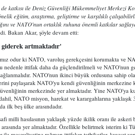
 de katkısı ile Deniz Güvenliği Mükemmeliyet Merkezi Kom
elik eğitim, araştırma, geliştirme ve karşılıklı çalışabili
ğını ve NATO'nun ortaklık ruhuna önemli katkılar sağlay
di. Bakan Akar, şöyle devam etti:
giderek artmaktadır'
cımız odur ki NATO, varoluş gerekçesini korumakta ve 
u nedenle ittifak daha da güçlendirilmeli ve NATO'nun ge
sağlanmalıdır. NATO'nun ikinci büyük ordusuna sahip olan
erini paylaşarak NATO'yu kendi güvenliğinin merkezine 
enliğinin merkezinde yer almaktadır. Yine NATO'ya ku
 dahil, NATO misyon, harekat ve karargahlarına yaklaşık 3
da ilk beş ülke arasındadır.
afi milli hasılasının yaklaşık yüzde ikilik oranı ile askeri
e arasında yer almaktadır. Özellikle belirtmek isterim ki T
ler ile meşguliyetine rağmen ittifakın tatbikatlar, kuvvet ya