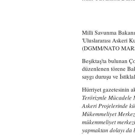
Milli Savunma Bakanı
'Uluslararası Askeri 
(DGMM/NATO MARSEC C
Beşiktaş'ta bulunan 
düzenlenen törene Bak
saygı duruşu ve İstikl
Hürriyet gazetesinin 
Terörizmle Mücadele 
Askeri Projelerinde k
Mükemmeliyet Merkezi 
mükemmeliyet merkezin
yapmaktan dolayı da 