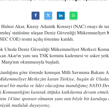
 Hulusi Akar, Kuzey Atlantik Konseyi (NAC) onayı ile t
Kuruluş' statüsüne ulaşan Deniz Güvenliği Mükemmeliyet 
OE) resmi açılış törenine katıldı.
Çok Uluslu Deniz Güvenliği Mükemmeliyet Merkezi Komut
an Akar'ın yanı sıra TSK komuta kademesi ve asker yetkil
al Marşı'nın okunmasıyla başladı.
aktardığına göre törende konuşan Milli Savunma Bakanı 
Mükemmeliyet Merkezini kuran Türkiye, bugün de Uluslar
üresel bir marka ve lider olacağına inandığımız NATO De
Komutanlığını kurarak ittifaka katkılarına devam etmekt
in 14'üne sponsor olmanın yanı sıra böyle bir kuruluşa e
büyük mutluluk duyuyoruz.