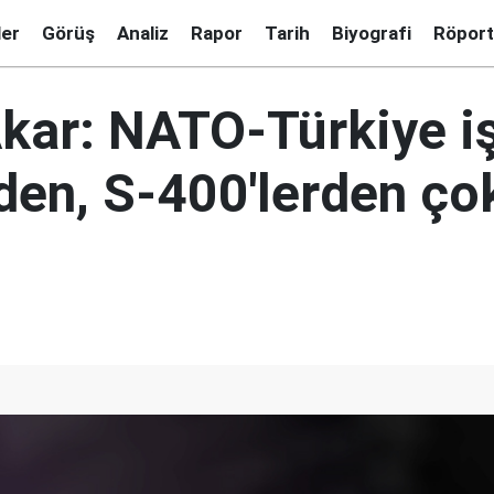
ler
Görüş
Analiz
Rapor
Tarih
Biyografi
Röport
kar: NATO-Türkiye iş
rden, S-400'lerden ço