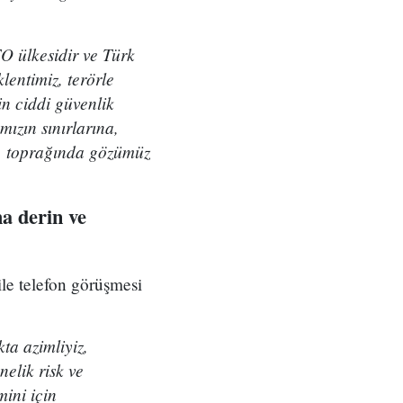
O ülkesidir ve Türk
entimiz, terörle
in ciddi güvenlik
ızın sınırlarına,
a, toprağında gözümüz
ha derin ve
e telefon görüşmesi
ta azimliyiz,
elik risk ve
ini için