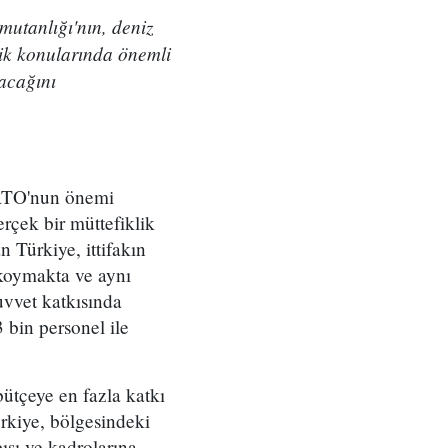
utanlığı'nın, deniz
rlik konularında önemli
acağını
NATO'nun önemi
rçek bir müttefiklik
 Türkiye, ittifakın
koymakta ve aynı
vvet katkısında
 bin personel ile
 bütçeye en fazla katkı
ürkiye, bölgesindeki
pısı ve kadrolarına