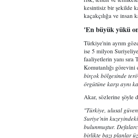
kesintisiz bir şekilde
kaçakçılığa ve insan k
'En büyük yükü o
Türkiye'nin ayrım göze
ise 5 milyon Suriyeliy
faaliyetlerin yanı sı
Komutanlığı görevini de
birçok bölgesinde terö
örgütüne karşı aynı ka
Akar, sözlerine şöyle 
"Türkiye, ulusal güve
Suriye'nin kuzeyindeki
bulunmuştur. Defalarc
birlikte bazı planlar 