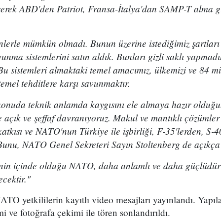
üşerek ABD'den Patriot, Fransa-İtalya'dan SAMP-T alma gi
enlerle mümkün olmadı. Bunun üzerine istediğimiz şartlar
unma sistemlerini satın aldık. Bunları gizli saklı yapmadı
Bu sistemleri almaktaki temel amacımız, ülkemizi ve 84 m
mel tehditlere karşı savunmaktır.
onuda teknik anlamda kaygısını ele almaya hazır olduğ
de açık ve şeffaf davranıyoruz. Makul ve mantıklı çözüml
tkısı ve NATO'nun Türkiye ile işbirliği, F-35'lerden, S-
Bunu, NATO Genel Sekreteri Sayın Stoltenberg de açıkça i
'nin içinde olduğu NATO, daha anlamlı ve daha güçlüdür
ecektir."
TO yetkililerin kayıtlı video mesajları yayınlandı. Yapı
i ve fotoğrafa çekimi ile tören sonlandırıldı.