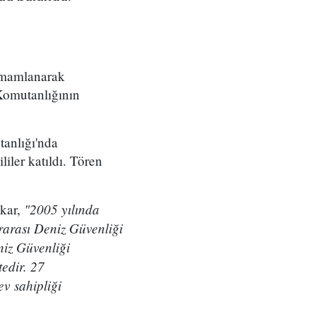
amamlanarak
Komutanlığının
anlığı'nda
iler katıldı. Tören
"2005 yılında
Akar,
arası Deniz Güvenliği
niz Güvenliği
edir. 27
v sahipliği