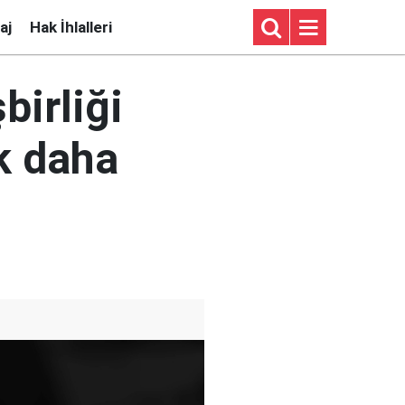
aj
Hak İhlalleri
birliği
k daha