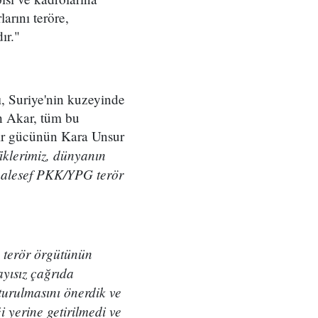
arını teröre,
ır."
ı, Suriye'nin kuzeyinde
en Akar, tüm bu
zır gücünün Kara Unsur
klerimiz, dünyanın
maalesef PKK/YPG terör
Ş terör örgütünün
ayısız çağrıda
turulmasını önerdik ve
i yerine getirilmedi ve