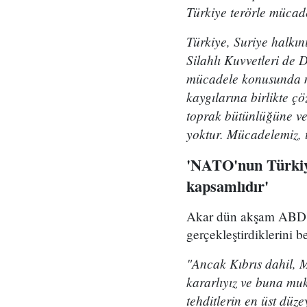
Türkiye terörle mücade
Türkiye, Suriye halkı
Silahlı Kuvvetleri de
mücadele konusunda müt
kaygılarına birlikte ç
toprak bütünlüğüne ve
yoktur. Mücadelemiz, te
'NATO'nun Türkiye 
kapsamlıdır'
Akar dün akşam ABD'l
gerçekleştirdiklerini be
"Ancak Kıbrıs dahil, 
kararlıyız ve buna muk
tehditlerin en üst düz