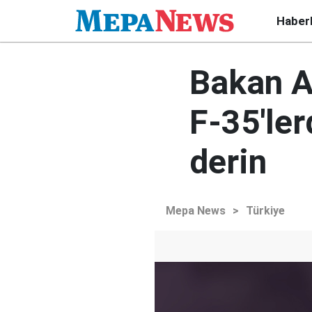
Haber
Bakan A
F-35'le
derin
Mepa News
>
Türkiye