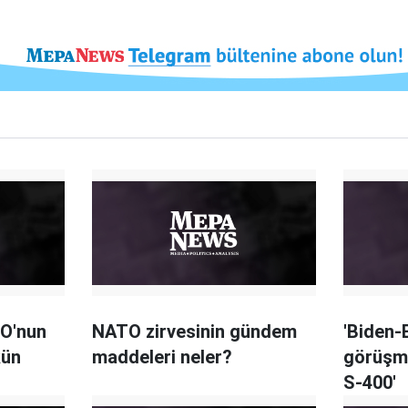
TO'nun
NATO zirvesinin gündem
'Biden-
kün
maddeleri neler?
görüşm
S-400'