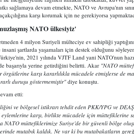
 katkı sağlamaya devam etmekte, NATO ve Avrupa'nın sınırl
açakçılığına karşı korumak için ne gerekiyorsa yapmaktad
muzlaşmış NATO ülkesiyiz'
tmeden 4 milyon Suriyeli mülteciye ev sahipliği yaptığın
e insani şartlarda yaşamaları için destek olduğunu söyley
ra Türkiye'nin, 2021 yılında VJTF Land yani NATO'nun ha
"NATO müttefi
 başarıyla yerine getirdiğini belirtti. Akar
r örgütlerine karşı kararlılıkla mücadele etmişlerse de 
rarlı duruşu göstermemiştir"
diye konuştu.
devam etti:
nliğini ve bölgesel istikrarı tehdit eden PKK/YPG ve DEA
 eylemlerine karşı, birlikte mücadele için müttefiklerine s
a NATO müttefiklerimize Suriye'de bir güvenli bölge oluş
üzerinde mutabık kaldık. Ne var ki bu mutabakatların gereğ