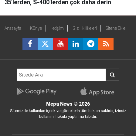
35'lerden, S-400'lerden çok daha derin
Anasayfa
Künye
İletişim
Gizlilik İlkeleri
Sitene Ekle
Mepa News
© 2026
Sitemizde kullanılan içerik ve görsellerin tüm hakları saklıdır, izinsiz
kullanımı hukuki yaptırıma tabidir.