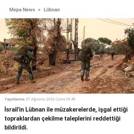
Mepa News
>
Lübnan
Yayınlanma:
07 Ağustos 2026 Cuma 09:40
İsrail'in Lübnan ile müzakerelerde, işgal ettiği
topraklardan çekilme taleplerini reddettiği
bildirildi.