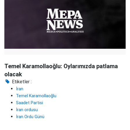
Temel Karamollaoğlu: Oylarımızda patlama
olacak
Etiketler :
İran
Temel Karamollaoğlu
Saadet Partisi
İran ordusu
İran Ordu Günü