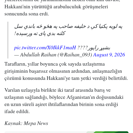
Hakkani'nin yürüttüğü arabuluculuk görüşmeleri
sonucunda sona erdi.
په لویه پکتیا کې د خلیفه صاحب په هڅو څه باندې سل
کلنه بدي پای ته ورسېده!
pic.twitter.com/X0IkkF1maH
بشپړ راپور????
— Abdullah Raihan (@Raihan_093)
August 9, 2026
Tarafların, yıllar boyunca çok sayıda uzlaştırma
girişiminin başarısız olmasının ardından, anlaşmazlığın
çözümü konusunda Hakkani'ye tam yetki verdiği belirtildi.
Varılan uzlaşıyla birlikte iki taraf arasında barış ve
uzlaşının sağlandığı, böylece Afganistan'ın doğusundaki
en uzun süreli aşiret ihtilaflarından birinin sona erdiği
ifade edildi.
Kaynak: Mepa News