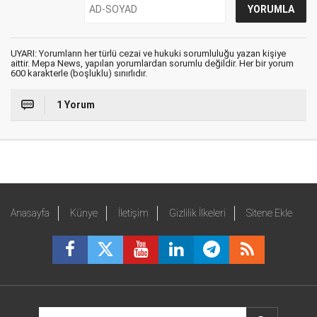
UYARI: Yorumların her türlü cezai ve hukuki sorumluluğu yazan kişiye
aittir. Mepa News, yapılan yorumlardan sorumlu değildir. Her bir yorum
600 karakterle (boşluklu) sınırlıdır.
1 Yorum
Anasayfa
Künye
İletişim
Gizlilik İlkeleri
Sitene Ekle