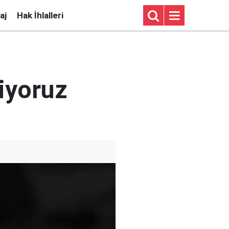
aj
Hak İhlalleri
iyoruz