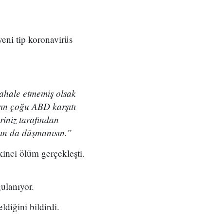
yeni tip koronavirüs
ahale etmemiş olsak
rın çoğu ABD karşıtı
eriniz tarafından
kın da düşmanısın.”
kinci ölüm gerçekleşti.
ulanıyor.
ldiğini bildirdi.