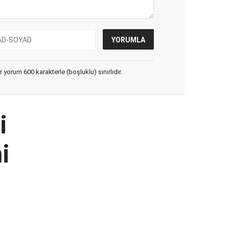
yorum 600 karakterle (boşluklu) sınırlıdır.
i
i