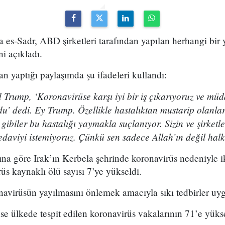
da es-Sadr, ABD şirketleri tarafından yapılan herhangi bir 
ni açıkladı.
an yaptığı paylaşımda şu ifadeleri kullandı:
rump, ‘Koronavirüse karşı iyi bir iş çıkarıyoruz ve müd
u’ dedi. Ey Trump. Özellikle hastalıktan mustarip olanla
n gibiler bu hastalığı yaymakla suçlanıyor. Sizin ve şirketl
edaviyi istemiyoruz. Çünkü sen sadece Allah’ın değil hal
rına göre Irak’ın Kerbela şehrinde koronavirüs nedeniyle i
üs kaynaklı ölü sayısı 7’ye yükseldi.
avirüsün yayılmasını önlemek amacıyla sıkı tedbirler uyg
se ülkede tespit edilen koronavirüs vakalarının 71’e yükse