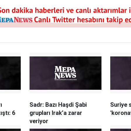
ı
Sadr: Bazı Haşdi Şabi
Suriye 
ştı: 6
grupları Irak’a zarar
'korona
veriyor