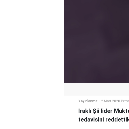
Yayınlanma:
12 Mart 2020 Perş
Iraklı Şii lider Mu
tedavisini reddettik