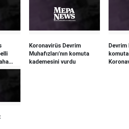
s
Koronavirüs Devrim
Devrim 
elli
Muhafızları'nın komuta
komutan
daha
kademesini vurdu
Koronav
biyoloji
: