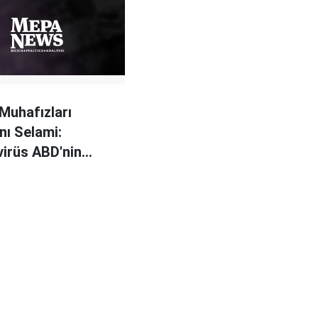
Muhafızları
ı Selami:
irüs ABD'nin
k saldırısı olabilir