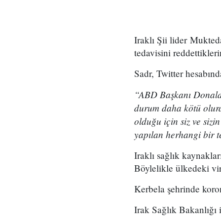
Iraklı Şii lider Mukte
tedavisini reddettikleri
Sadr, Twitter hesabınd
“ABD Başkanı Donald T
durum daha kötü olurd
olduğu için siz ve sizi
yapılan herhangi bir t
Iraklı sağlık kaynakla
Böylelikle ülkedeki vir
Kerbela şehrinde koron
Irak Sağlık Bakanlığı i