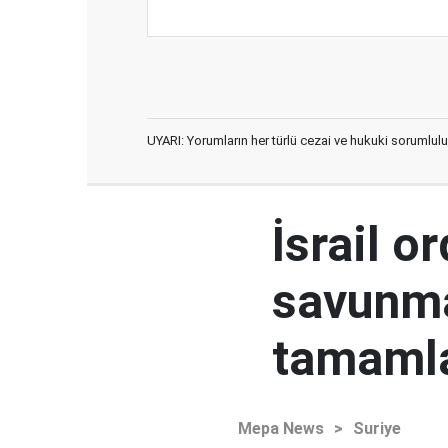
UYARI: Yorumların her türlü cezai ve hukuki sorumlulu
İsrail o
savunma
tamaml
Mepa News
>
Suriye