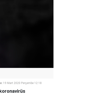
e:
19 Mart 2020 Perşembe 12:18
 koronavirüs