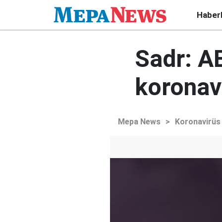
Haber
Sadr: A
koronav
Mepa News
>
Koronavirüs