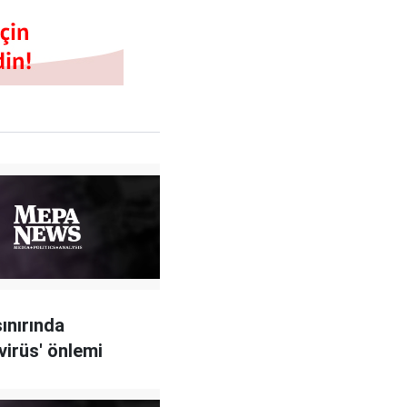
sınırında
virüs' önlemi