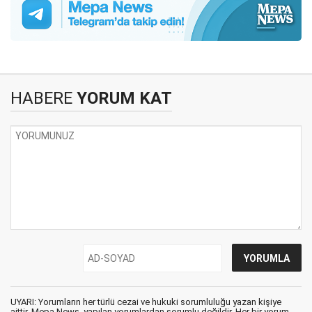
HABERE
YORUM KAT
UYARI: Yorumların her türlü cezai ve hukuki sorumluluğu yazan kişiye
aittir. Mepa News, yapılan yorumlardan sorumlu değildir. Her bir yorum