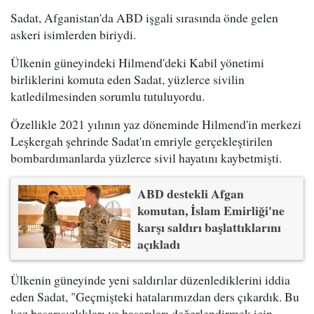
Sadat, Afganistan'da ABD işgali sırasında önde gelen
askeri isimlerden biriydi.
Ülkenin güneyindeki Hilmend'deki Kabil yönetimi
birliklerini komuta eden Sadat, yüzlerce sivilin
katledilmesinden sorumlu tutuluyordu.
Özellikle 2021 yılının yaz döneminde Hilmend'in merkezi
Leşkergah şehrinde Sadat'ın emriyle gerçekleştirilen
bombardımanlarda yüzlerce sivil hayatını kaybetmişti.
ABD destekli Afgan
komutan, İslam Emirliği'ne
karşı saldırı başlattıklarını
açıkladı
Ülkenin güneyinde yeni saldırılar düzenlediklerini iddia
eden Sadat, "Geçmişteki hatalarımızdan ders çıkardık. Bu
kez başarısızlıkları ve başarıları değerlendirmek için