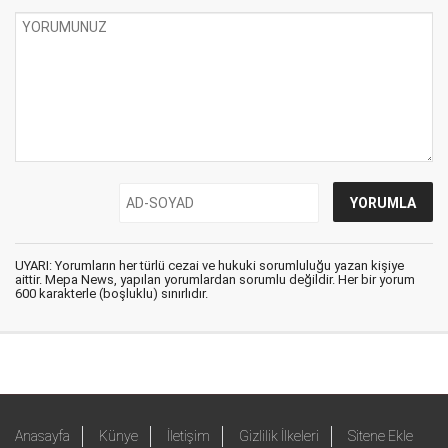
UYARI: Yorumların her türlü cezai ve hukuki sorumluluğu yazan kişiye
aittir. Mepa News, yapılan yorumlardan sorumlu değildir. Her bir yorum
600 karakterle (boşluklu) sınırlıdır.
Anasayfa
Künye
İletişim
Gizlilik İlkeleri
Sitene Ekle