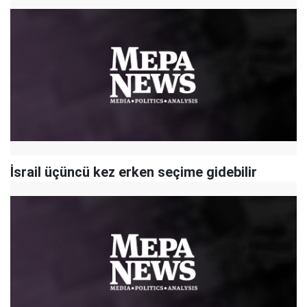
İsrail üçüncü kez erken seçime gidebilir