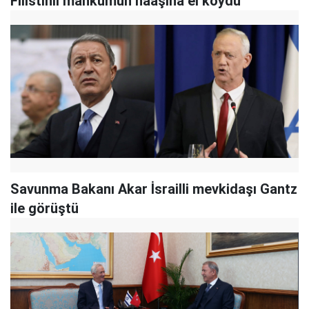
Filistinli mahkumun naaşına el koydu
Savunma Bakanı Akar İsrailli mevkidaşı Gantz
ile görüştü