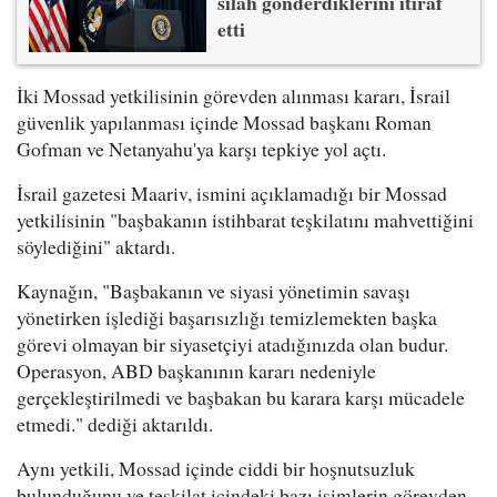
silah gönderdiklerini itiraf
etti
İki Mossad yetkilisinin görevden alınması kararı, İsrail
güvenlik yapılanması içinde Mossad başkanı Roman
Gofman ve Netanyahu'ya karşı tepkiye yol açtı.
İsrail gazetesi Maariv, ismini açıklamadığı bir Mossad
yetkilisinin "başbakanın istihbarat teşkilatını mahvettiğini
söylediğini" aktardı.
Kaynağın, "Başbakanın ve siyasi yönetimin savaşı
yönetirken işlediği başarısızlığı temizlemekten başka
görevi olmayan bir siyasetçiyi atadığınızda olan budur.
Operasyon, ABD başkanının kararı nedeniyle
gerçekleştirilmedi ve başbakan bu karara karşı mücadele
etmedi." dediği aktarıldı.
Aynı yetkili, Mossad içinde ciddi bir hoşnutsuzluk
bulunduğunu ve teşkilat içindeki bazı isimlerin görevden