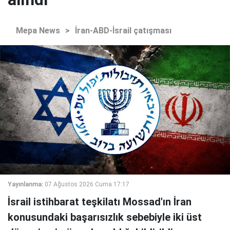
Mepa News
>
İran-ABD-İsrail çatışması
Yayınlanma:
07 Ağustos 2026 Cuma 17:17
İsrail istihbarat teşkilatı Mossad'ın İran
konusundaki başarısızlık sebebiyle iki üst