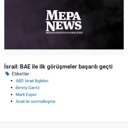
İsrail: BAE ile ilk görüşmeler başarılı geçti
Etiketler :
ABD İsrail İlişkileri
Benny Gantz
Mark Esper
İsrail ile normalleşme