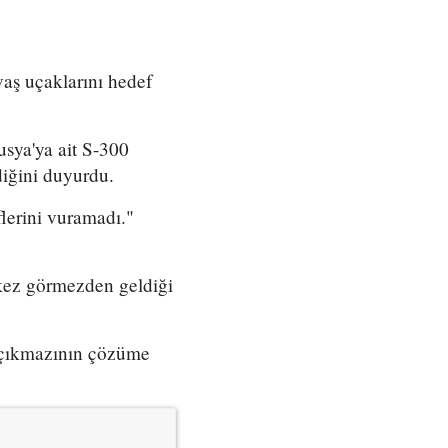
aş uçaklarını hedef
usya'ya ait S-300
diğini duyurdu.
flerini vuramadı."
ok kez görmezden geldiği
 çıkmazının çözüme