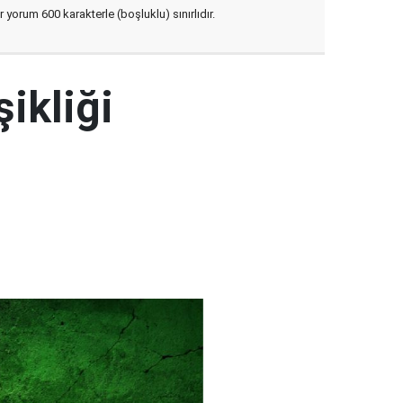
yorum 600 karakterle (boşluklu) sınırlıdır.
şikliği