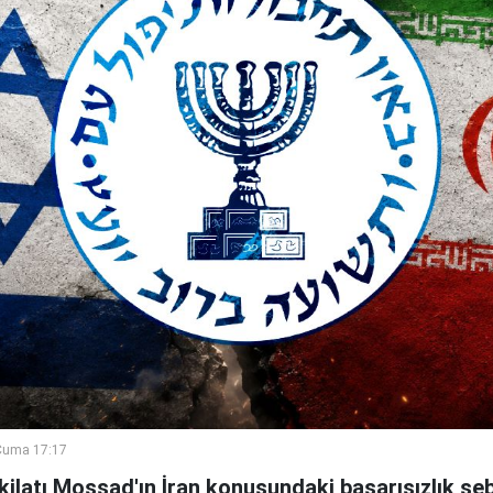
Cuma 17:17
şkilatı Mossad'ın İran konusundaki başarısızlık se