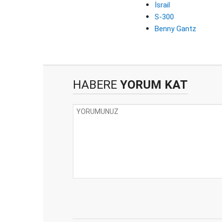
İsrail
S-300
Benny Gantz
HABERE
YORUM KAT