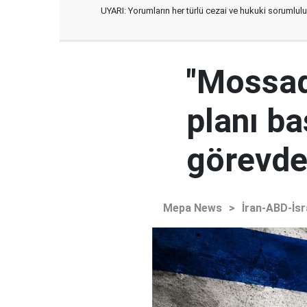
UYARI: Yorumların her türlü cezai ve hukuki sorumlulu
"Mossad'
planı ba
görevden
Mepa News
>
İran-ABD-İsr