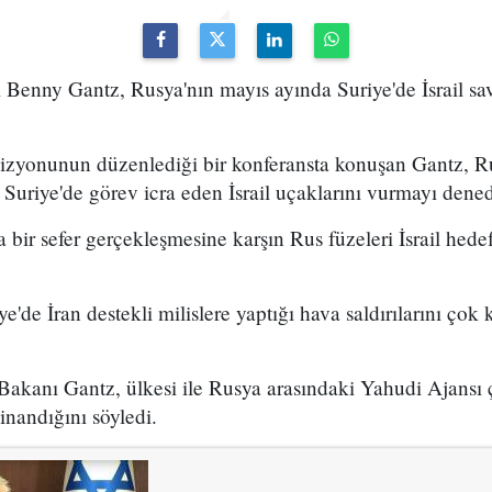
Benny Gantz, Rusya'nın mayıs ayında Suriye'de İsrail sav
evizyonunun düzenlediği bir konferansta konuşan Gantz, R
e Suriye'de görev icra eden İsrail uçaklarını vurmayı dene
 bir sefer gerçekleşmesine karşın Rus füzeleri İsrail hede
iye'de İran destekli milislere yaptığı hava saldırılarını ç
akanı Gantz, ülkesi ile Rusya arasındaki Yahudi Ajansı
inandığını söyledi.