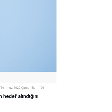
 Temmuz 2022 Çarşamba 11:06
n hedef alındığını