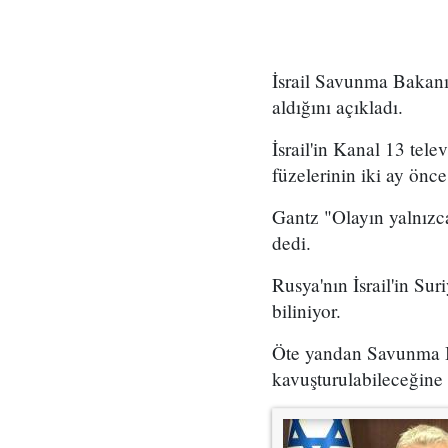
İsrail Savunma Bakanı 
aldığını açıkladı.
İsrail'in Kanal 13 tel
füzelerinin iki ay önc
Gantz "Olayın yalnızca
dedi.
Rusya'nın İsrail'in Sur
biliniyor.
Öte yandan Savunma B
kavuşturulabileceğine 