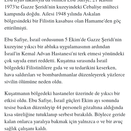
1973'te Gazze Şeridi'nin kuzeyindeki Cebaliye mülteci
kampında doğdu. Ailesi 1948 yılında Askalan
bölgesindeki bir Filistin kasabası olan Hamame'den göç
ettirilmişti.
Ebu Safiye, İsrail ordusunun 5 Ekim'de Gazze Şeridi'nin
kuzeyine yıkıcı bir abluka uygulamasının ardından
İsrail'in Kemal Advan Hastanesi'ni terk etmesi yönündeki
çok sayıda emri reddetti. Kuşatma sırasında İsrail
bölgedeki Filistinlilere gıda ve su tedarikini keserken,
hava saldırıları ve bombardımanlar düzenleyerek yüzlerce
sivilin ölümüne neden oldu.
Kuşatmanın bölgedeki hastaneler üzerinde de yıkıcı bir
etkisi oldu. Ebu Safiye, İsrail güçleri Ekim ayı sonunda
tesise baskın düzenleyip 44 personeli gözaltına aldığında
kısa süreliğine tutuklanıp serbest bırakıldı. Böylece geride
kalan onlarca yaralıya bakmak için yalnızca o ve bir avuç
sağlık çalışanı kaldı.