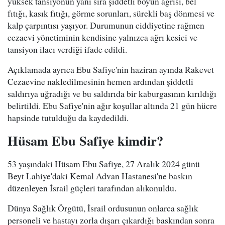
yüksek tansiyonun yanı sıra şiddetli boyun ağrısı, bel
fıtığı, kasık fıtığı, görme sorunları, sürekli baş dönmesi ve
kalp çarpıntısı yaşıyor. Durumunun ciddiyetine rağmen
cezaevi yönetiminin kendisine yalnızca ağrı kesici ve
tansiyon ilacı verdiği ifade edildi.
Açıklamada ayrıca Ebu Safiye'nin haziran ayında Rakevet
Cezaevine nakledilmesinin hemen ardından şiddetli
saldırıya uğradığı ve bu saldırıda bir kaburgasının kırıldığı
belirtildi. Ebu Safiye'nin ağır koşullar altında 21 gün hücre
hapsinde tutulduğu da kaydedildi.
Hüsam Ebu Safiye kimdir?
53 yaşındaki Hüsam Ebu Safiye, 27 Aralık 2024 günü
Beyt Lahiye'daki Kemal Advan Hastanesi'ne baskın
düzenleyen İsrail güçleri tarafından alıkonuldu.
Dünya Sağlık Örgütü, İsrail ordusunun onlarca sağlık
personeli ve hastayı zorla dışarı çıkardığı baskından sonra