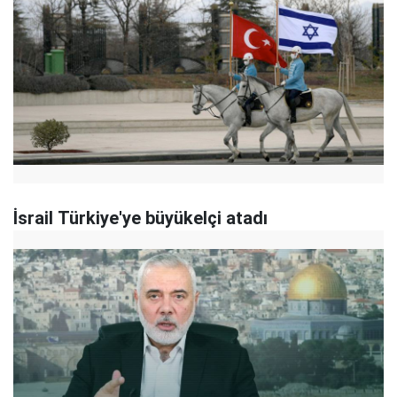
İsrail Türkiye'ye büyükelçi atadı