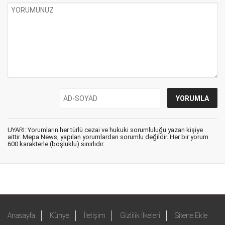
UYARI: Yorumların her türlü cezai ve hukuki sorumluluğu yazan kişiye
aittir. Mepa News, yapılan yorumlardan sorumlu değildir. Her bir yorum
600 karakterle (boşluklu) sınırlıdır.
Anasayfa
Künye
İletişim
Gizlilik İlkeleri
Sitene Ekle