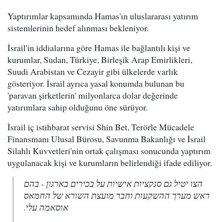
Yaptırımlar kapsamında Hamas'ın uluslararası yatırım
sistemlerinin hedef alınması bekleniyor.
İsrail'in iddialarına göre Hamas ile bağlantılı kişi ve
kurumlar, Sudan, Türkiye, Birleşik Arap Emirlikleri,
Suudi Arabistan ve Cezayir gibi ülkelerde varlık
gösteriyor. İsrail ayrıca yasal konumda bulunan bu
'paravan şirketlerin' milyonlarca dolar değerinde
yatırımlara sahip olduğunu öne sürüyor.
İsrail iç istihbarat servisi Shin Bet, Terörle Mücadele
Finansmanı Ulusal Bürosu, Savunma Bakanlığı ve İsrail
Silahlı Kuvvetleri'nin ortak çalışması sonucunda yaptırım
uygulanacak kişi ve kurumların belirlendiği ifade ediliyor.
הצו יטיל גם סנקציות אישיות על בכירים בארגון - בהם
ראש מערך ההשקעות וחבר מועצת השורא של החמאס
אוסאמה עלי.