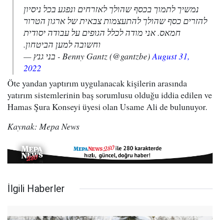
נמשיך לתמוך בכסף שהולך לאזרחים ונפגע בכל ניסיון
להזרים כסף שהולך להתעצמות צבאית של ארגון הטרור
חמאס. אני מודה לכלל הגופים על עבודה יסודית
וחשובה למען הביטחון.
— בני גנץ - Benny Gantz (@gantzbe)
August 31,
2022
Öte yandan yaptırım uygulanacak kişilerin arasında
yatırım sistemlerinin baş sorumlusu olduğu iddia edilen ve
Hamas Şura Konseyi üyesi olan Usame Ali de bulunuyor.
Kaynak: Mepa News
İlgili Haberler