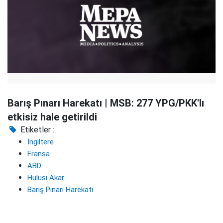
Barış Pınarı Harekatı | MSB: 277 YPG/PKK'lı
etkisiz hale getirildi
Etiketler :
İngiltere
Fransa
ABD
Hulusi Akar
Barış Pınarı Harekatı