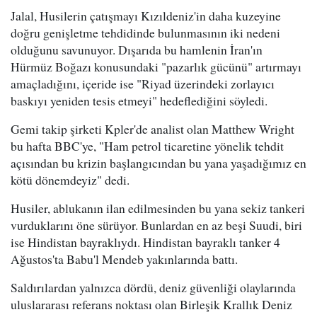
Jalal, Husilerin çatışmayı Kızıldeniz'in daha kuzeyine
doğru genişletme tehdidinde bulunmasının iki nedeni
olduğunu savunuyor. Dışarıda bu hamlenin İran'ın
Hürmüz Boğazı konusundaki "pazarlık gücünü" artırmayı
amaçladığını, içeride ise "Riyad üzerindeki zorlayıcı
baskıyı yeniden tesis etmeyi" hedeflediğini söyledi.
Gemi takip şirketi Kpler'de analist olan Matthew Wright
bu hafta BBC'ye, "Ham petrol ticaretine yönelik tehdit
açısından bu krizin başlangıcından bu yana yaşadığımız en
kötü dönemdeyiz" dedi.
Husiler, ablukanın ilan edilmesinden bu yana sekiz tankeri
vurduklarını öne sürüyor. Bunlardan en az beşi Suudi, biri
ise Hindistan bayraklıydı. Hindistan bayraklı tanker 4
Ağustos'ta Babu'l Mendeb yakınlarında battı.
Saldırılardan yalnızca dördü, deniz güvenliği olaylarında
uluslararası referans noktası olan Birleşik Krallık Deniz