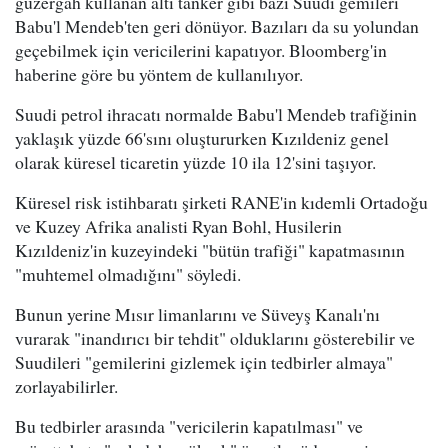
güzergah kullanan altı tanker gibi bazı Suudi gemileri
Babu'l Mendeb'ten geri dönüyor. Bazıları da su yolundan
geçebilmek için vericilerini kapatıyor. Bloomberg'in
haberine göre bu yöntem de kullanılıyor.
Suudi petrol ihracatı normalde Babu'l Mendeb trafiğinin
yaklaşık yüzde 66'sını oluştururken Kızıldeniz genel
olarak küresel ticaretin yüzde 10 ila 12'sini taşıyor.
Küresel risk istihbaratı şirketi RANE'in kıdemli Ortadoğu
ve Kuzey Afrika analisti Ryan Bohl, Husilerin
Kızıldeniz'in kuzeyindeki "bütün trafiği" kapatmasının
"muhtemel olmadığını" söyledi.
Bunun yerine Mısır limanlarını ve Süveyş Kanalı'nı
vurarak "inandırıcı bir tehdit" olduklarını gösterebilir ve
Suudileri "gemilerini gizlemek için tedbirler almaya"
zorlayabilirler.
Bu tedbirler arasında "vericilerin kapatılması" ve