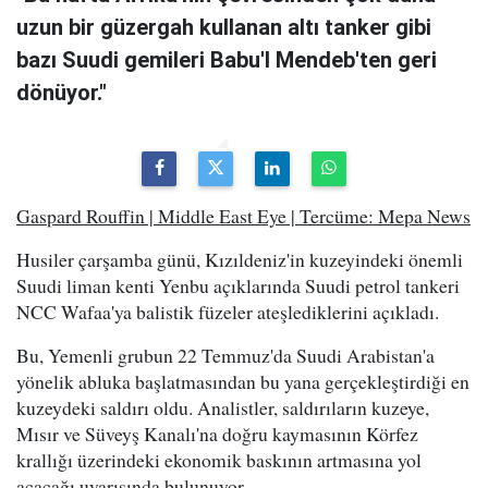
uzun bir güzergah kullanan altı tanker gibi
bazı Suudi gemileri Babu'l Mendeb'ten geri
dönüyor."
Gaspard Rouffin | Middle East Eye | Tercüme: Mepa News
Husiler çarşamba günü, Kızıldeniz'in kuzeyindeki önemli
Suudi liman kenti Yenbu açıklarında Suudi petrol tankeri
NCC Wafaa'ya balistik füzeler ateşlediklerini açıkladı.
Bu, Yemenli grubun 22 Temmuz'da Suudi Arabistan'a
yönelik abluka başlatmasından bu yana gerçekleştirdiği en
kuzeydeki saldırı oldu. Analistler, saldırıların kuzeye,
Mısır ve Süveyş Kanalı'na doğru kaymasının Körfez
krallığı üzerindeki ekonomik baskının artmasına yol
açacağı uyarısında bulunuyor.