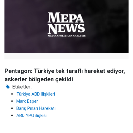
Pentagon: Türkiye tek taraflı hareket ediyor,
askerler bölgeden çekildi
Etiketler :
Türkiye ABD İlişkileri
Mark Esper
Barış Pınarı Harekatı
ABD YPG ilişkisi