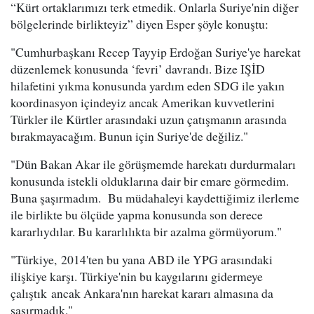
“Kürt ortaklarımızı terk etmedik. Onlarla Suriye'nin diğer
bölgelerinde birlikteyiz” diyen Esper şöyle konuştu:
"Cumhurbaşkanı Recep Tayyip Erdoğan Suriye'ye harekat
düzenlemek konusunda ‘fevri’ davrandı. Bize IŞİD
hilafetini yıkma konusunda yardım eden SDG ile yakın
koordinasyon içindeyiz ancak Amerikan kuvvetlerini
Türkler ile Kürtler arasındaki uzun çatışmanın arasında
bırakmayacağım. Bunun için Suriye'de değiliz."
"Dün Bakan Akar ile görüşmemde harekatı durdurmaları
konusunda istekli olduklarına dair bir emare görmedim.
Buna şaşırmadım. Bu müdahaleyi kaydettiğimiz ilerleme
ile birlikte bu ölçüde yapma konusunda son derece
kararlıydılar. Bu kararlılıkta bir azalma görmüyorum."
"Türkiye, 2014'ten bu yana ABD ile YPG arasındaki
ilişkiye karşı. Türkiye'nin bu kaygılarını gidermeye
çalıştık ancak Ankara'nın harekat kararı almasına da
şaşırmadık."