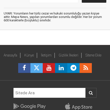
UYARI: Yorumların her türlü cezai ve hukuki sorumluluğu yazan kişiye
aittir. Mepa News, yapılan yorumlardan sorumlu değildir. Her bir yorum
600 karakterle (boşluklu) sınırlıdır.
Anasayfa
Künye
İletişim
Gizlilik İlkeleri
Sitene Ekle