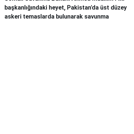
başkanlığındaki heyet, Pakistan'da üst düzey
askeri temaslarda bulunarak savunma
sanayii, deniz güvenliği, askeri eğitim ve
teknoloji transferi alanlarında iş birliğini ele
aldı.
Somali Savunma Bakanı Ahmed Muallim Fiki
başkanlığındaki üst düzey Mogadişu yönetimi heyeti,
Pakistan'ın başkenti İslamabad'da askeri yetkililerle bir
araya gelerek savunma, deniz güvenliği ve askeri
kapasitenin geliştirilmesine yönelik iş birliği imkanlarını
görüştü.
Pakistan Donanmasından yapılan açıklamaya göre, Somali
heyeti Pakistan Deniz Kuvvetleri Komutanı Oramiral