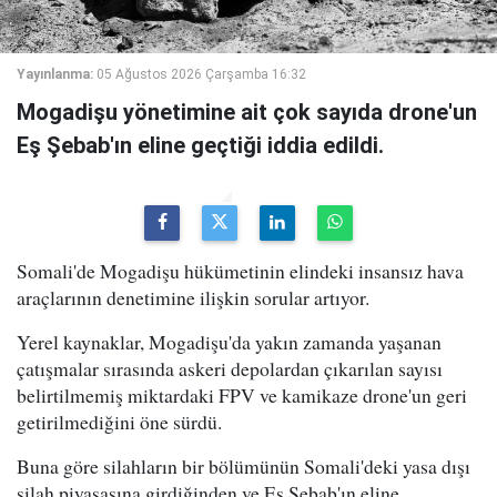
Yayınlanma:
05 Ağustos 2026 Çarşamba 16:32
Mogadişu yönetimine ait çok sayıda drone'un
Eş Şebab'ın eline geçtiği iddia edildi.
Somali'de Mogadişu hükümetinin elindeki insansız hava
araçlarının denetimine ilişkin sorular artıyor.
Yerel kaynaklar, Mogadişu'da yakın zamanda yaşanan
çatışmalar sırasında askeri depolardan çıkarılan sayısı
belirtilmemiş miktardaki FPV ve kamikaze drone'un geri
getirilmediğini öne sürdü.
Buna göre silahların bir bölümünün Somali'deki yasa dışı
silah piyasasına girdiğinden ve Eş Şebab'ın eline