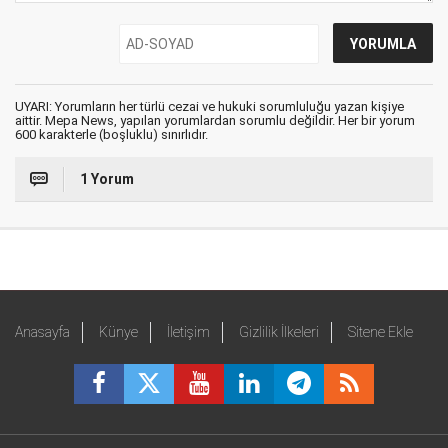
UYARI: Yorumların her türlü cezai ve hukuki sorumluluğu yazan kişiye
aittir. Mepa News, yapılan yorumlardan sorumlu değildir. Her bir yorum
600 karakterle (boşluklu) sınırlıdır.
1 Yorum
Anasayfa
Künye
İletişim
Gizlilik İlkeleri
Sitene Ekle