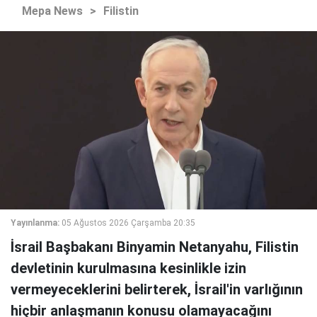
Mepa News
>
Filistin
Yayınlanma:
05 Ağustos 2026 Çarşamba 20:35
İsrail Başbakanı Binyamin Netanyahu, Filistin
devletinin kurulmasına kesinlikle izin
vermeyeceklerini belirterek, İsrail'in varlığının
hiçbir anlaşmanın konusu olamayacağını