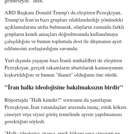
gelmeseydi." dedi.
ABD Başkanı Donald Trump'ı da eleştiren Pezeşkiyan,
Trump'ın İran'ın bazı grupları silahlandırdığı yönündeki
açıklamalarına atıfta bulunarak, olayların zamanla farklı
grupların kendi amaçları doğrultusunda kullanılmaya
çalışıldığını ve bunun toplumda dost ile düşmanın ayırt
edilmesini zorlaştırdığını savundu.
Yurt dışında yaşayan bazı İranlı muhalifleri de eleştiren
Pezeşkiyan, gerçek rakamların abartılarak kamuoyunun
kışkırtıldığını ve bunun "ihanet" olduğunu öne sürdü.
"İran halkı ideolojisine bakılmaksızın birdir"
Röportajda "Halk kimdir?" sorusunu da yanıtlayan
Pezeşkiyan, İran vatandaşları arasında inanç, etnik köken,
cinsiyet veya siyasi görüş temelinde ayrım yapılmaması
gerektiğini söyledi.
"Halk; ideolojisi, inancı, etnik kökeni veya cinsiyeti ne