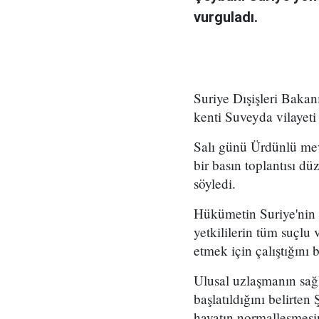
vurguladı.
Suriye Dışişleri Baka
kenti Suveyda vilayeti i
Salı günü Ürdünlü mev
bir basın toplantısı 
söyledi.
Hükümetin Suriye'nin g
yetkililerin tüm suçlu
etmek için çalıştığını be
Ulusal uzlaşmanın sağl
başlatıldığını belirten
hayatın normalleşmesin