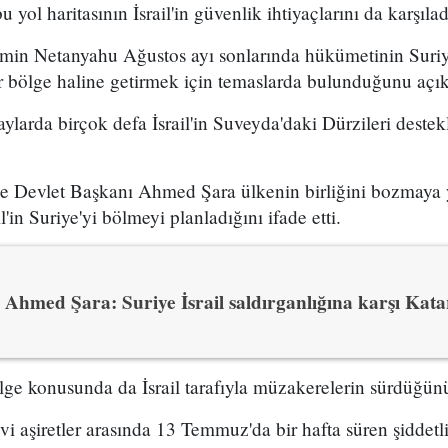
yol haritasının İsrail'in güvenlik ihtiyaçlarını da karşıladı
amin Netanyahu Ağustos ayı sonlarında hükümetinin Suriy
bir bölge haline getirmek için temaslarda bulunduğunu açık
ylarda birçok defa İsrail'in Suveyda'daki Dürzileri deste
ye Devlet Başkanı Ahmed Şara ülkenin birliğini bozmaya y
l'in Suriye'yi bölmeyi planladığını ifade etti.
Ahmed Şara: Suriye İsrail saldırganlığına karşı Kata
e konusunda da İsrail tarafıyla müzakerelerin sürdüğünü
vi aşiretler arasında 13 Temmuz'da bir hafta süren şiddetl