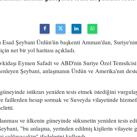
nı Esad Şeybani Ürdün'ün başkenti Amman'dan, Suriye'ni
çin net bir yol haritası açıkladı.
kidaşı Eymen Safadi ve ABD'nin Suriye Özel Temsilcisi 
düzenleyen Şeybani, anlaşmanın Ürdün ve Amerika'nın dest
üneyinde istikrarı yeniden tesis etmek istediğini vurgula
 ve faillerden hesap sormak ve Suveyda vilayetinde hizmetl
lirtti.
anması ve ülkenin güneyinde sükunetin yeniden tesis edil
 Şeybani, "bu anlaşma, yerinden edilmiş kişilerin vilayete
i sağlayacaktır" ifadelerini kullandı.