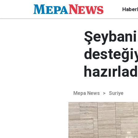
Haber
Şeybani
desteğiy
hazırlad
Mepa News
>
Suriye