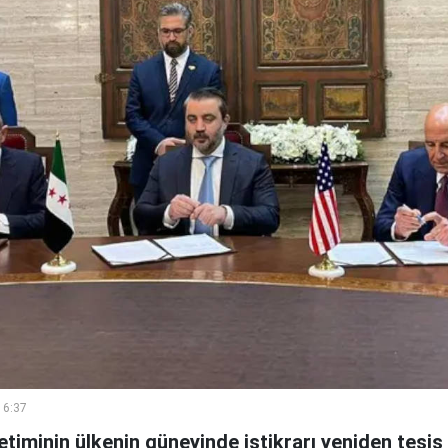
16:37
timinin ülkenin güneyinde istikrarı yeniden tesis