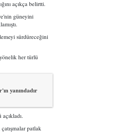
ğını açıkça belirtti.
e'nin güneyini
lamıştı.
klemeyi sürdüreceğini
önelik her türlü
r'ın yanındadır
 açıkladı.
i çatışmalar patlak