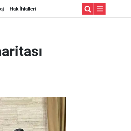
aj
Hak İhlalleri
aritası