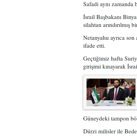
Safadi aynı zamanda bu 
İsrail Başbakanı Biny
silahtan arındırılmış 
Netanyahu ayrıca son a
ifade etti.
Geçtiğimiz hafta Suri
girişimi kınayarak İsrai
Güneydeki tampon bölg
Dürzi milisler ile Bede