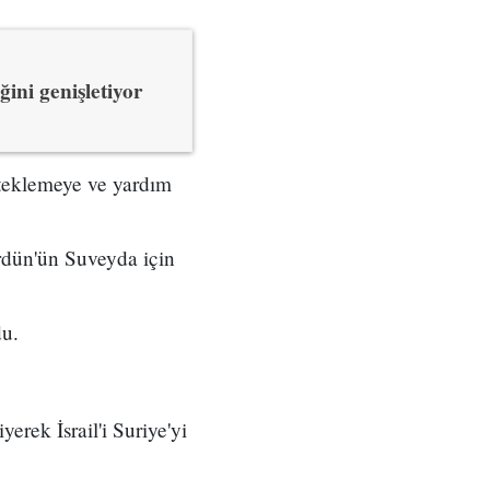
ğini genişletiyor
teklemeye ve yardım
Ürdün'ün Suveyda için
du.
yerek İsrail'i Suriye'yi