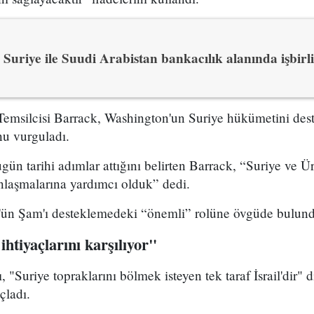
Suriye ile Suudi Arabistan bankacılık alanında işbirli
emsilcisi Barrack, Washington'un Suriye hükümetini des
nu vurguladı.
ün tarihi adımlar attığını belirten Barrack, “Suriye ve 
anlaşmalarına yardımcı olduk” dedi.
'ün Şam'ı desteklemedeki “önemli” rolüne övgüde bulun
 ihtiyaçlarını karşılıyor"
 "Suriye topraklarını bölmek isteyen tek taraf İsrail'dir" di
çladı.