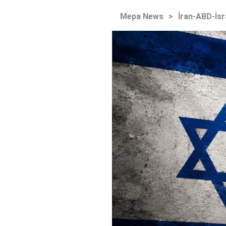
Mepa News
>
İran-ABD-İsr