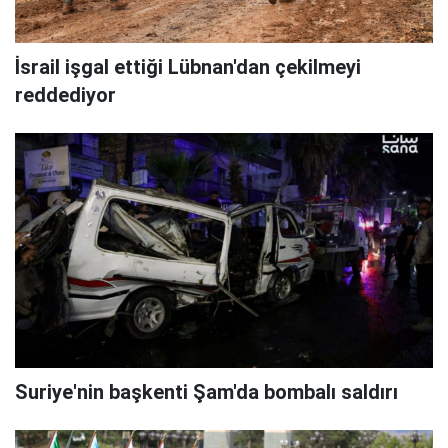
İsrail işgal ettiği Lübnan'dan çekilmeyi
reddediyor
Suriye'nin başkenti Şam'da bombalı saldırı