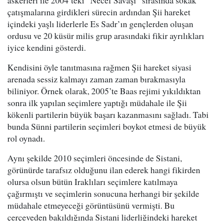
askerleri ile 2004’teki “Necef Savaşı” sırasında sokak
çatışmalarına girdikleri sürecin ardından Şii hareket
içindeki yaşlı liderlerle Es Sadr’ın gençlerden oluşan
ordusu ve 20 küsür milis grup arasındaki fikir ayrılıkları
iyice kendini gösterdi.
Kendisini öyle tanıtmasına rağmen Şii hareket siyasi
arenada sessiz kalmayı zaman zaman bırakmasıyla
biliniyor. Örnek olarak, 2005’te Baas rejimi yıkıldıktan
sonra ilk yapılan seçimlere yaptığı müdahale ile Şii
kökenli partilerin büyük başarı kazanmasını sağladı. Tabi
bunda Sünni partilerin seçimleri boykot etmesi de büyük
rol oynadı.
Aynı şekilde 2010 seçimleri öncesinde de Sistani,
görünürde tarafsız olduğunu ilan ederek hangi fikirden
olursa olsun bütün Iraklıları seçimlere katılmaya
çağırmıştı ve seçimlerin sonucuna herhangi bir şekilde
müdahale etmeyeceği görüntüsünü vermişti. Bu
çerçeveden bakıldığında Sistani liderliğindeki hareket