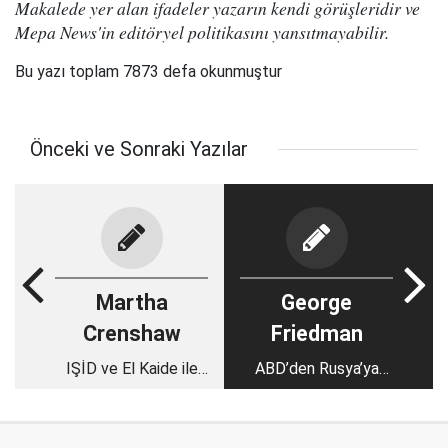
Makalede yer alan ifadeler yazarın kendi görüşleridir ve
Mepa News'in editöryel politikasını yansıtmayabilir.
Bu yazı toplam 7873 defa okunmuştur
Önceki ve Sonraki Yazılar
Martha
George
Crenshaw
Friedman
IŞİD ve El Kaide ile
ABD’den Rusya’ya
barış görüşmelerinin
füze tehdidi
zamanı mı?