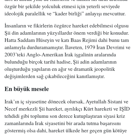
özgür bir şekilde yolculuk etmesi için yeterli seviyede
ideolojik paralellik ve “kader birliği” anlayışı mevcuttur.
İnsanların ve fikirlerin özgürce hareket edebilmesi olgusu
Şii din adamlarının yüzyıllardır önem verdiği bir konudur.
Hatta Saddam Hüseyin ve katı Baas Rejimi dahi bunu tam
anlamıyla durduramamıştır. İlaveten, 1979 İran Devrimi ve
2003’teki Anglo-Amerikan Irak işgalinin aralarında
bulunduğu birçok tarihi hadise, Şii adin adamlarının
oluşturduğu yapıların en ağır ve dramatik jeopolitik
değişimlerden sağ çıkabileceğini kanıtlamıştır.
En büyük mesele
Irak’ın iç siyasetine dönecek olursak, Ayetullah Sistani ve
Necef merkezli Şii hareket, ayrılıkçı Kürt hareketi ve IŞİD
tehdidi gibi toplumu son derece kutuplaştıran siyasi kriz
zamanlarında Irak siyasetini bir arada tutma başarısını
göstermiş olsa dahi, hareket ülkede her geçen gün kötüye