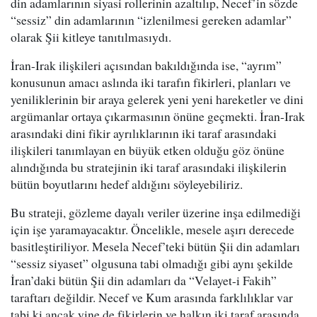
din adamlarının siyasi rollerinin azaltılıp, Necef’in sözde
“sessiz” din adamlarının “izlenilmesi gereken adamlar”
olarak Şii kitleye tanıtılmasıydı.
İran-Irak ilişkileri açısından bakıldığında ise, “ayrım”
konusunun amacı aslında iki tarafın fikirleri, planları ve
yeniliklerinin bir araya gelerek yeni yeni hareketler ve dini
argümanlar ortaya çıkarmasının önüne geçmekti. İran-Irak
arasındaki dini fikir ayrılıklarının iki taraf arasındaki
ilişkileri tanımlayan en büyük etken olduğu göz önüne
alındığında bu stratejinin iki taraf arasındaki ilişkilerin
bütün boyutlarını hedef aldığını söyleyebiliriz.
Bu strateji, gözleme dayalı veriler üzerine inşa edilmediği
için işe yaramayacaktır. Öncelikle, mesele aşırı derecede
basitleştiriliyor. Mesela Necef’teki bütün Şii din adamları
“sessiz siyaset” olgusuna tabi olmadığı gibi aynı şekilde
İran’daki bütün Şii din adamları da “Velayet-i Fakih”
taraftarı değildir. Necef ve Kum arasında farklılıklar var
tabi ki ancak yine de fikirlerin ve halkın iki taraf arasında