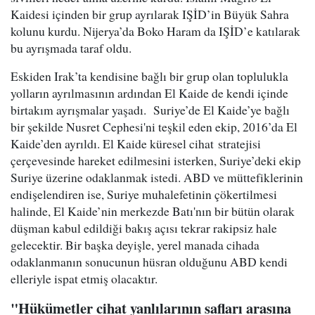
Kaidesi içinden bir grup ayrılarak IŞİD’in Büyük Sahra
kolunu kurdu. Nijerya’da Boko Haram da IŞİD’e katılarak
bu ayrışmada taraf oldu.
Eskiden Irak’ta kendisine bağlı bir grup olan toplulukla
yolların ayrılmasının ardından El Kaide de kendi içinde
birtakım ayrışmalar yaşadı. Suriye’de El Kaide’ye bağlı
bir şekilde Nusret Cephesi'ni teşkil eden ekip, 2016’da El
Kaide’den ayrıldı. El Kaide küresel cihat stratejisi
çerçevesinde hareket edilmesini isterken, Suriye’deki ekip
Suriye üzerine odaklanmak istedi. ABD ve müttefiklerinin
endişelendiren ise, Suriye muhalefetinin çökertilmesi
halinde, El Kaide’nin merkezde Batı'nın bir bütün olarak
düşman kabul edildiği bakış açısı tekrar rakipsiz hale
gelecektir. Bir başka deyişle, yerel manada cihada
odaklanmanın sonucunun hüsran olduğunu ABD kendi
elleriyle ispat etmiş olacaktır.
"Hükümetler cihat yanlılarının safları arasına