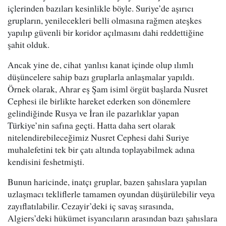
içlerinden bazıları kesinlikle böyle. Suriye’de aşırıcı
grupların, yenilecekleri belli olmasına rağmen ateşkes
yapılıp güvenli bir koridor açılmasını dahi reddettiğine
şahit olduk.
Ancak yine de, cihat yanlısı kanat içinde olup ılımlı
düşüncelere sahip bazı gruplarla anlaşmalar yapıldı.
Örnek olarak, Ahrar eş Şam isiml örgüt başlarda Nusret
Cephesi ile birlikte hareket ederken son dönemlere
gelindiğinde Rusya ve İran ile pazarlıklar yapan
Türkiye’nin safına geçti. Hatta daha sert olarak
nitelendirebileceğimiz Nusret Cephesi dahi Suriye
muhalefetini tek bir çatı altında toplayabilmek adına
kendisini feshetmişti.
Bunun haricinde, inatçı gruplar, bazen şahıslara yapılan
uzlaşmacı tekliflerle tamamen oyundan düşürülebilir veya
zayıflatılabilir. Cezayir’deki iç savaş sırasında,
Algiers’deki hükümet isyancıların arasından bazı şahıslara