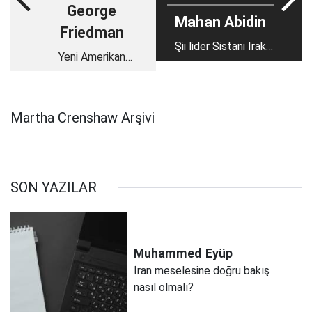
George
Mahan Abidin
Friedman
Şii lider Sistani Irak
Yeni Amerikan
siyasetinde etkisini
stratejisi
artırabilir
Martha Crenshaw Arşivi
SON YAZILAR
Muhammed
Eyüp
İran meselesine doğru bakış
nasıl olmalı?