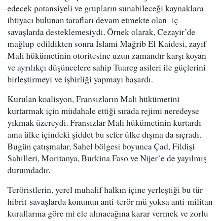
edecek potansiyeli ve grupların sunabileceği kaynaklara
ihtiyacı bulunan tarafları devam etmekte olan iç
savaşlarda desteklemesiydi. Örnek olarak, Cezayir’de
mağlup edildikten sonra İslami Mağrib El Kaidesi, zayıf
Mali hükümetinin otoritesine uzun zamandır karşı koyan
ve ayrılıkçı düşüncelere sahip Tuareg asileri ile güçlerini
birleştirmeyi ve işbirliği yapmayı başardı.
Kurulan koalisyon, Fransızların Mali hükümetini
kurtarmak için müdahale ettiği sırada rejimi neredeyse
yıkmak üzereydi. Fransızlar Mali hükümetinin kurtardı
ama ülke içindeki şiddet bu sefer ülke dışına da sıçradı.
Bugün çatışmalar, Sahel bölgesi boyunca Çad, Fildişi
Sahilleri, Moritanya, Burkina Faso ve Nijer’e de yayılmış
durumdadır.
Teröristlerin, yerel muhalif halkın içine yerleştiği bu tür
hibrit savaşlarda konunun anti-terör mü yoksa anti-militan
kurallarına göre mi ele alınacağına karar vermek ve zorlu