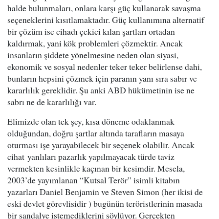
halde bulunmaları, onlara karşı güç kullanarak savaşma
seçeneklerini kısıtlamaktadır. Güç kullanımına alternatif
bir çözüm ise cihadı çekici kılan şartları ortadan
kaldırmak, yani kök problemleri çözmektir. Ancak
insanların şiddete yönelmesine neden olan siyasi,
ekonomik ve sosyal nedenler teker teker belirlense dahi,
bunların hepsini çözmek için paranın yanı sıra sabır ve
kararlılık gereklidir. Şu anki ABD hükümetinin ise ne
sabrı ne de kararlılığı var.
Elimizde olan tek şey, kısa döneme odaklanmak
olduğundan, doğru şartlar altında tarafların masaya
oturması işe yarayabilecek bir seçenek olabilir. Ancak
cihat yanlıları pazarlık yapılmayacak türde taviz
vermekten kesinlikle kaçınan bir kesimdir. Mesela,
2003’de yayımlanan “Kutsal Terör” isimli kitabın
yazarları Daniel Benjamin ve Steven Simon (her ikisi de
eski devlet görevlisidir ) bugünün teröristlerinin masada
bir sandalye istemediklerini söylüyor. Gerçekten