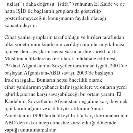
“uzlaşı” ( daha doğrusu “istifa” ) ruhunun El Kaide ve de
hatta IŞİD ile bağlantılı gruplara da gösterilip
gösterilemeyeceğini konuşmanın faydalı olacağı
kanaatindeyim.
Cihat yanlısı grupların taraf olduğu ve birileri tarafından
ülke yönetiminin kendisine verildiği rejimlerin yıkılması
için verilen savaşların sayısı yakın tarihte sürekli arttı.
Müslüman ülkelere askeri olarak müdahale edilmesi,
79’daki Afganistan’ın Sovyetler tarafından işgali, 2001’de
başlayan Afganistan-ABD savaşı, 2003’de başlayan
Irak’ın işgali... Bunların hepsi öncelikli olarak
cihat yanlılarının yabancı kafir işgalcilere ve onların yerel
işbirlikçilerine karşı savaşabileceği bir ortam yarattı. El
Kaide’nin, Sovyetler'in Afganistan’ı işgaline karşı koymak
için kurulduğunu ve asıl büyük atılımını Suudi
Arabistan’ın 1990’larda ülkeyi Irak’a karşı korumaları için
ABD’den asker talep etmesine karşı çıktığı dönemde
yaptığı unutulmamalıdır.