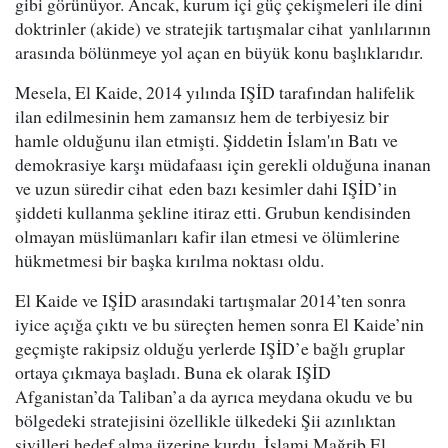
gibi görünüyor. Ancak, kurum içi güç çekişmeleri ile dini
doktrinler (akide) ve stratejik tartışmalar cihat yanlılarının
arasında bölünmeye yol açan en büyük konu başlıklarıdır.
Mesela, El Kaide, 2014 yılında IŞİD tarafından halifelik
ilan edilmesinin hem zamansız hem de terbiyesiz bir
hamle olduğunu ilan etmişti. Şiddetin İslam'ın Batı ve
demokrasiye karşı müdafaası için gerekli olduğuna inanan
ve uzun süredir cihat eden bazı kesimler dahi IŞİD’in
şiddeti kullanma şekline itiraz etti. Grubun kendisinden
olmayan müslümanları kafir ilan etmesi ve ölümlerine
hükmetmesi bir başka kırılma noktası oldu.
El Kaide ve IŞİD arasındaki tartışmalar 2014’ten sonra
iyice açığa çıktı ve bu süreçten hemen sonra El Kaide’nin
geçmişte rakipsiz olduğu yerlerde IŞİD’e bağlı gruplar
ortaya çıkmaya başladı. Buna ek olarak IŞİD
Afganistan’da Taliban’a da ayrıca meydana okudu ve bu
bölgedeki stratejisini özellikle ülkedeki Şii azınlıktan
sivilleri hedef alma üzerine kurdu. İslami Mağrib El