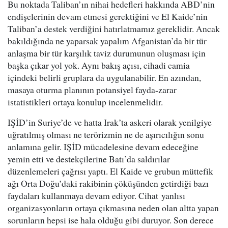
Bu noktada Taliban’ın nihai hedefleri hakkında ABD’nin
endişelerinin devam etmesi gerektiğini ve El Kaide’nin
Taliban’a destek verdiğini hatırlatmamız gereklidir. Ancak
bakıldığında ne yaparsak yapalım Afganistan’da bir tür
anlaşma bir tür karşılık taviz durumunun oluşması için
başka çıkar yol yok. Aynı bakış açısı, cihadi camia
içindeki belirli gruplara da uygulanabilir. En azından,
masaya oturma planının potansiyel fayda-zarar
istatistikleri ortaya konulup incelenmelidir.
IŞİD’in Suriye’de ve hatta Irak’ta askeri olarak yenilgiye
uğratılmış olması ne terörizmin ne de aşırıcılığın sonu
anlamına gelir. IŞİD mücadelesine devam edeceğine
yemin etti ve destekçilerine Batı’da saldırılar
düzenlemeleri çağrısı yaptı. El Kaide ve grubun müttefik
ağı Orta Doğu’daki rakibinin çöküşünden getirdiği bazı
faydaları kullanmaya devam ediyor. Cihat yanlısı
organizasyonların ortaya çıkmasına neden olan altta yapan
sorunların hepsi ise hala olduğu gibi duruyor. Son derece