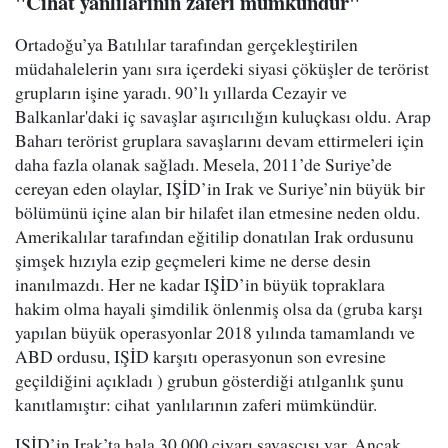
"Cihat yanlılarının zaferi mümkündür"
Ortadoğu’ya Batılılar tarafından gerçekleştirilen
müdahalelerin yanı sıra içerdeki siyasi çöküşler de terörist
grupların işine yaradı. 90’lı yıllarda Cezayir ve
Balkanlar'daki iç savaşlar aşırıcılığın kuluçkası oldu. Arap
Baharı terörist gruplara savaşlarını devam ettirmeleri için
daha fazla olanak sağladı. Mesela, 2011’de Suriye’de
cereyan eden olaylar, IŞİD’in Irak ve Suriye’nin büyük bir
bölümünü içine alan bir hilafet ilan etmesine neden oldu.
Amerikalılar tarafından eğitilip donatılan Irak ordusunu
şimşek hızıyla ezip geçmeleri kime ne derse desin
inanılmazdı. Her ne kadar IŞİD’in büyük topraklara
hakim olma hayali şimdilik önlenmiş olsa da (gruba karşı
yapılan büyük operasyonlar 2018 yılında tamamlandı ve
ABD ordusu, IŞİD karşıtı operasyonun son evresine
geçildiğini açıkladı ) grubun gösterdiği atılganlık şunu
kanıtlamıştır: cihat yanlılarının zaferi mümkündür.
IŞİD’in Irak’ta hala 30.000 civarı savaşçısı var. Ancak