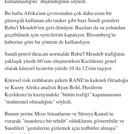
kullanmadığını" düşündüğünü söyledi.
Bu hafta Afrika'nın çevresinden çok daha uzun bir
güzergah kullanan altı tanker gibi bazı Suudi gemileri
Babu'l Mendeb'ten geri dönüyor. Bazıları da su yolundan
geçebilmek için vericilerini kapatıyor. Bloomberg'in
haberine göre bu yöntem de kullanılıyor.
Suudi petrol ihracatı normalde Babu'l Mendeb trafiğinin
yaklaşık yüzde 66'sını oluştururken Kızıldeniz genel
olarak küresel ticaretin yüzde 10 ila 12'sini taşıyor.
Küresel risk istihbaratı şirketi RANE'in kıdemli Ortadoğu
ve Kuzey Afrika analisti Ryan Bohl, Husilerin
Kızıldeniz'in kuzeyindeki "bütün trafiği" kapatmasının
"muhtemel olmadığını" söyledi.
Bunun yerine Mısır limanlarını ve Süveyş Kanalı'nı
vurarak "inandırıcı bir tehdit" olduklarını gösterebilir ve
Suudileri "gemilerini gizlemek için tedbirler almaya"