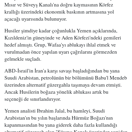
Mısır ve Süveyş Kanalı'na doğru kaymasının Körfez
krallığı üzerindeki ekonomik baskının artmasına yol
açacağı uyarısında bulunuyor.
Husiler şimdiye kadar çoğunlukla Yemen açıklarında,
Kızıldeniz'in güneyinde ve Aden Körfezi'ndeki gemileri
hedef almıştı. Grup, Wafaa'yı ablukayı ihlal etmek ve
vurulmadan önce yapılan uyarı çağrılarını görmezden
gelmekle suçladı.
ABD-İsrail'in İran'a karşı savaşı başladığından bu yana
Suudi Arabistan, petrolünün bir bölümünü Babu'l Mendeb
üzerinden alternatif güzergahla taşımaya devam etmişti.
Ancak Husilerin boğaza yönelik ablukası artık bu
seçeneği de sınırlandırıyor.
Yemen analisti Ibrahim Jalal, bu hamleyi, Suudi
Arabistan'ın bu yılın başlarında Hürmüz Boğazı'nın
kapanmasından bu yana giderek daha fazla kullandığı
alternatif güzergah olan "Süveyş Kanalı üzerinden yeniden