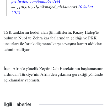
pic.twitter.com/6mhb6ei7eM
— ماجد عبدالنور (@majed_abdalnoor)
10 Şubat
2018
TSK tanklarını hedef alan Şii milislerin, Kuzey Halep'te
bulunan Nubl ve Zehra kasabalarından geldiği ve PKK
unsurları ile 'ortak düşmana' karşı savaşma kararı aldıkları
tahmin ediliyor.
İran, Afrin’e yönelik Zeytin Dalı Harekâtının başlamasının
ardından Türkiye’nin Afrin’den çıkması gerektiği yönünde
açıklamalar yapmıştı.
İlgili Haberler