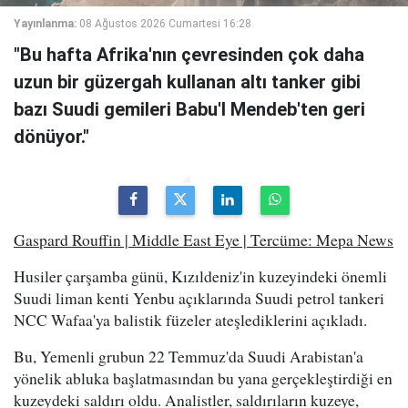
Yayınlanma:
08 Ağustos 2026 Cumartesi 16:28
"Bu hafta Afrika'nın çevresinden çok daha
uzun bir güzergah kullanan altı tanker gibi
bazı Suudi gemileri Babu'l Mendeb'ten geri
dönüyor."
Gaspard Rouffin | Middle East Eye | Tercüme: Mepa News
Husiler çarşamba günü, Kızıldeniz'in kuzeyindeki önemli
Suudi liman kenti Yenbu açıklarında Suudi petrol tankeri
NCC Wafaa'ya balistik füzeler ateşlediklerini açıkladı.
Bu, Yemenli grubun 22 Temmuz'da Suudi Arabistan'a
yönelik abluka başlatmasından bu yana gerçekleştirdiği en
kuzeydeki saldırı oldu. Analistler, saldırıların kuzeye,