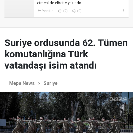
etmesi de elbette yakındır.
Yanıtla
(2)
(0)
Suriye ordusunda 62. Tümen
komutanlığına Türk
vatandaşı isim atandı
Mepa News
>
Suriye