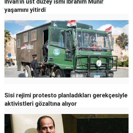
İhvan'ın üst düzey ismi İbrahim Münir
yaşamını yitirdi
Sisi rejimi protesto planladıkları gerekçesiyle
aktivistleri gözaltına alıyor