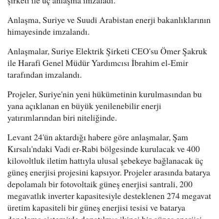
Anlaşma, Suriye ve Suudi Arabistan enerji bakanlıklarının
himayesinde imzalandı.
Anlaşmalar, Suriye Elektrik Şirketi CEO'su Ömer Şakruk
ile Harafi Genel Müdür Yardımcısı İbrahim el-Emir
tarafından imzalandı.
Projeler, Suriye'nin yeni hükümetinin kurulmasından bu
yana açıklanan en büyük yenilenebilir enerji
yatırımlarından biri niteliğinde.
Levant 24'ün aktardığı habere göre anlaşmalar, Şam
Kırsalı'ndaki Vadi er-Rabi bölgesinde kurulacak ve 400
kilovoltluk iletim hattıyla ulusal şebekeye bağlanacak üç
güneş enerjisi projesini kapsıyor. Projeler arasında batarya
depolamalı bir fotovoltaik güneş enerjisi santrali, 200
megavatlık inverter kapasitesiyle desteklenen 274 megavat
üretim kapasiteli bir güneş enerjisi tesisi ve batarya
depolama sistemiyle donatılmış ikinci bir güneş enerjisi