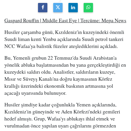
Gaspard Rouffin | Middle East Eye | Tercüme: Mepa News
Husiler çarşamba günü, Kızıldeniz'in kuzeyindeki önemli
Suudi liman kenti Yenbu açıklarında Suudi petrol tankeri
NCC Wafaa'ya balistik füzeler ateşlediklerini açıkladı.
Bu, Yemenli grubun 22 Temmuz'da Suudi Arabistan'a
yönelik abluka başlatmasından bu yana gerçekleştirdiği en
kuzeydeki saldırı oldu. Analistler, saldırıların kuzeye,
Mısır ve Süveyş Kanalı'na doğru kaymasının Körfez
krallığı üzerindeki ekonomik baskının artmasına yol
açacağı uyarısında bulunuyor.
Husiler şimdiye kadar çoğunlukla Yemen açıklarında,
Kızıldeniz'in güneyinde ve Aden Körfezi'ndeki gemileri
hedef almıştı. Grup, Wafaa'yı ablukayı ihlal etmek ve
vurulmadan önce yapılan uyarı çağrılarını görmezden