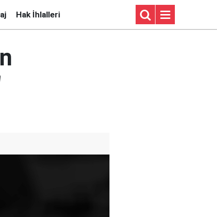
aj
Hak İhlalleri
ın
"