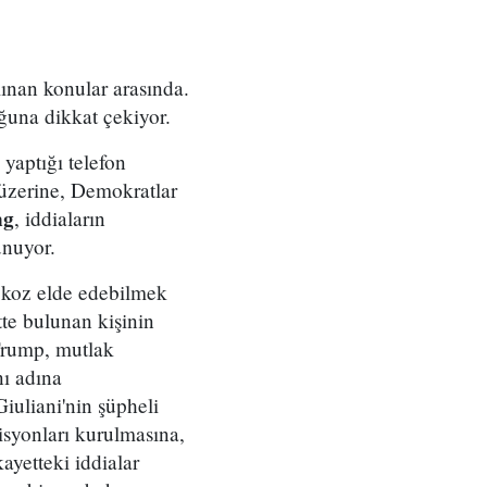
ınan konular arasında.
ğuna dikkat çekiyor.
aptığı telefon
 üzerine, Demokratlar
ng
, iddiaların
unuyor.
ı koz elde edebilmek
tte bulunan kişinin
 Trump, mutlak
nı adına
iuliani'nin şüpheli
syonları kurulmasına,
ayetteki iddialar