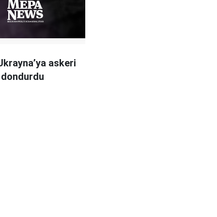
krayna’ya askeri
ı dondurdu