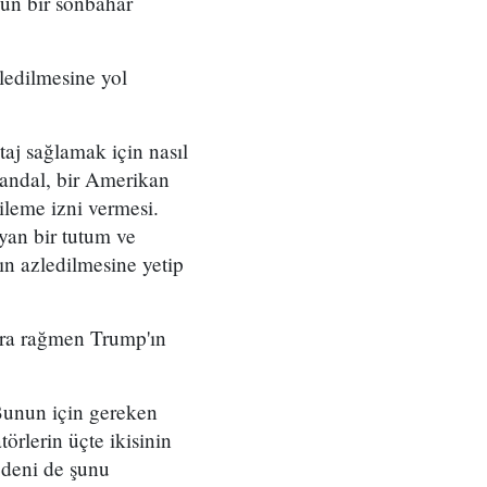
zun bir sonbahar
ledilmesine yol
aj sağlamak için nasıl
kandal, bir Amerikan
ileme izni vermesi.
yan bir tutum ve
ın azledilmesine yetip
ara rağmen Trump'ın
Bunun için gereken
örlerin üçte ikisinin
edeni de şunu