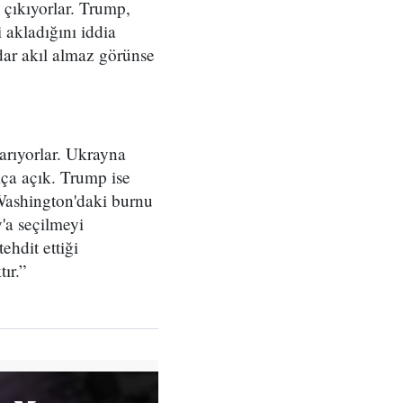
 çıkıyorlar. Trump,
 akladığını iddia
dar akıl almaz görünse
arıyorlar. Ukrayna
kça açık. Trump ise
Washington'daki burnu
'a seçilmeyi
ehdit ettiği
ır.”