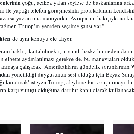
nlerinin çoğu, açıkça yalan söylese de başkanlarına arka
 ile yaptığı telefon görüşmesinin protokolünün kendisini
azarsa yazsın ona inanıyorlar. Avrupa'nın bakışıyla ne ka
 rağmen Trump’ın yeniden seçilme şansı var.”
hten
de aynı konuyu ele alıyor.
ecini haklı çıkartabilmek için şimdi başka bir neden daha 
ın elbette aydınlatılması gerekse de, bu manevraları oldu
lanmaya çalışacak. Amerikalıların gündelik sorunlarının 
ndan yönetildiği duygusunun sesi olduğu için Beyaz Saray
ğı kurutmak' isteyen Trump, aleyhine bir soruşturmayı da t
in karşı vuruşu olduğuna dair bir kanıt olarak kullanacakt