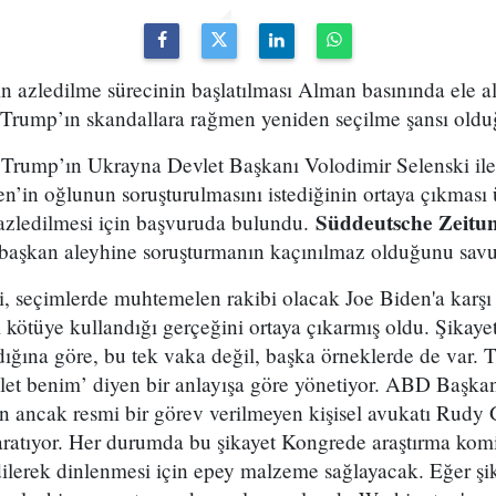
azledilme sürecinin başlatılması Alman basınında ele al
 Trump’ın skandallara rağmen yeniden seçilme şansı oldu
ump’ın Ukrayna Devlet Başkanı Volodimir Selenski ile y
n’in oğlunun soruşturulmasını istediğinin ortaya çıkması
Süddeutsche Zeitu
azledilmesi için başvuruda bulundu.
başkan aleyhine soruşturmanın kaçınılmaz olduğunu sav
şi, seçimlerde muhtemelen rakibi olacak Joe Biden'a karş
 kötüye kullandığı gerçeğini ortaya çıkarmış oldu. Şikaye
dığına göre, bu tek vaka değil, başka örneklerde de var.
vlet benim’ diyen bir anlayışa göre yönetiyor. ABD Başka
 ancak resmi bir görev verilmeyen kişisel avukatı Rudy G
aratıyor. Her durumda bu şikayet Kongrede araştırma komi
edilerek dinlenmesi için epey malzeme sağlayacak. Eğer şik