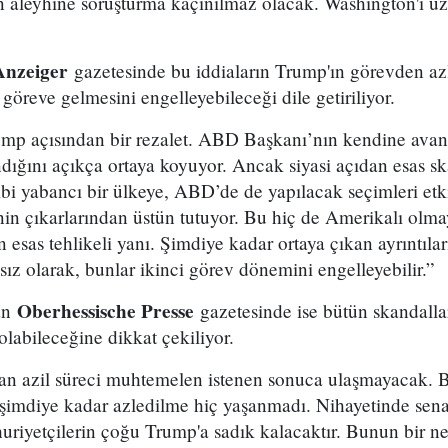
n aleyhine soruşturma kaçınılmaz olacak. Washington'ı u
Anzeiger
gazetesinde bu iddiaların Trump'ın görevden az
göreve gelmesini engelleyebileceği dile getiriliyor.
mp açısından bir rezalet. ABD Başkanı’nın kendine avant
ndığını açıkça ortaya koyuyor. Ancak siyasi açıdan esas s
bi yabancı bir ülkeye, ABD’de de yapılacak seçimleri etk
nin çıkarlarından üstün tutuyor. Bu hiç de Amerikalı olma
 esas tehlikeli yanı. Şimdiye kadar ortaya çıkan ayrıntılar
z olarak, bunlar ikinci görev dönemini engelleyebilir.”
Oberhessische Presse
an
gazetesinde ise bütün skandall
olabileceğine dikkat çekiliyor.
ılan azil süreci muhtemelen istenen sonuca ulaşmayacak. 
, şimdiye kadar azledilme hiç yaşanmadı. Nihayetinde senat
uriyetçilerin çoğu Trump'a sadık kalacaktır. Bunun bir n