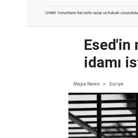
UYARI: Yorumların her türlü cezai ve hukuki sorumlulu
Esed'in
idamı is
Mepa News
>
Suriye