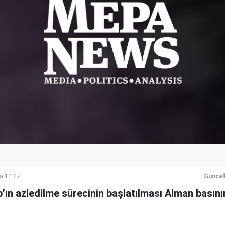
a 14:27
Güncel
ın azledilme sürecinin başlatılması Alman basının