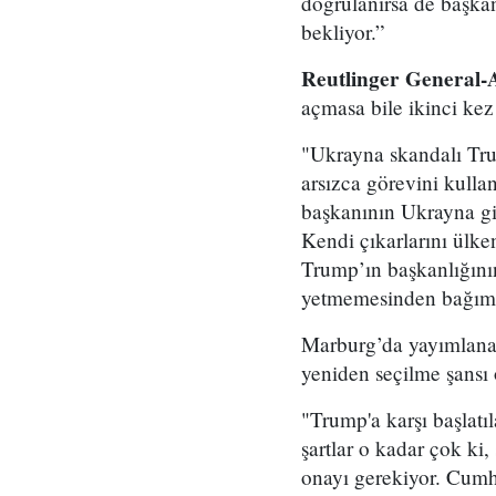
doğrulanırsa de başka
bekliyor.”
Reutlinger General-
açmasa bile ikinci kez 
"Ukrayna skandalı Tru
arsızca görevini kulla
başkanının Ukrayna gi
Kendi çıkarlarını ülke
Trump’ın başkanlığının
yetmemesinden bağımsı
Marburg’da yayımlan
yeniden seçilme şansı 
"Trump'a karşı başlat
şartlar o kadar çok ki
onayı gerekiyor. Cumh