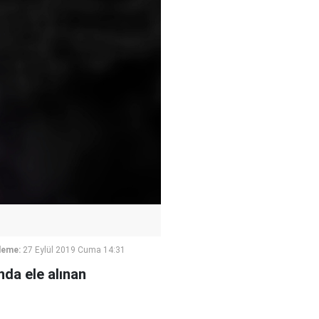
leme:
27 Eylül 2019 Cuma 14:31
da ele alınan