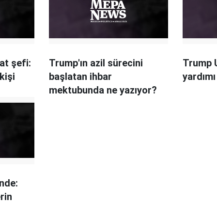
at şefi:
Trump'ın azil sürecini
Trump U
kişi
başlatan ihbar
yardım
mektubunda ne yazıyor?
nde:
rin