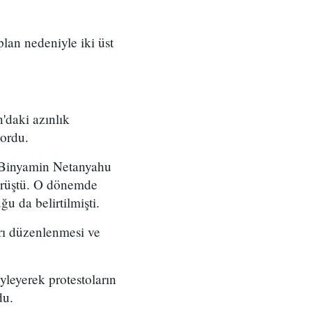
 plan nedeniyle iki üst
'daki azınlık
yordu.
ı Binyamin Netanyahu
örüştü. O dönemde
u da belirtilmişti.
arı düzenlenmesi ve
yleyerek protestoların
du.