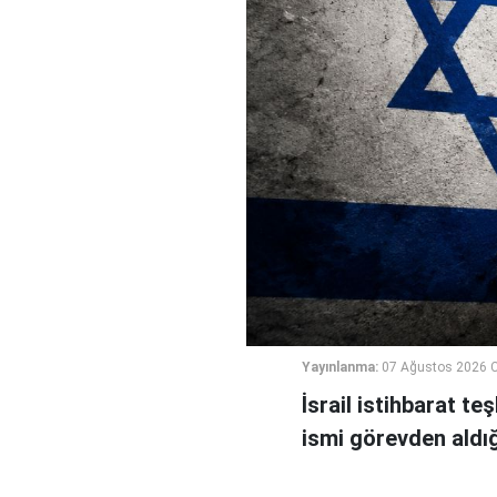
Yayınlanma:
07 Ağustos 2026 
İsrail istihbarat te
ismi görevden aldığı 