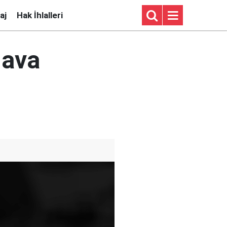
aj
Hak İhlalleri
hava