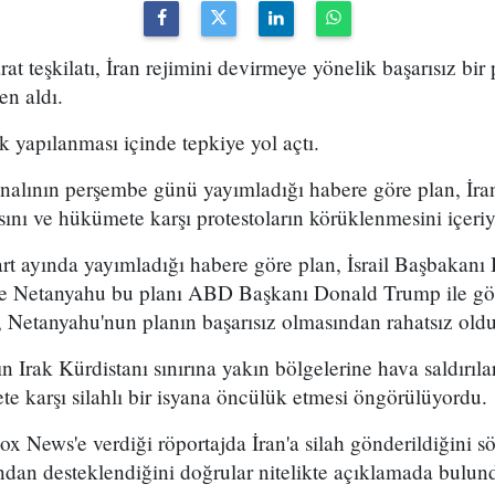
arat teşkilatı, İran rejimini devirmeye yönelik başarısız bir
en aldı.
k yapılanması içinde tepkiye yol açtı.
analının perşembe günü yayımladığı habere göre plan, İran
sını ve hükümete karşı protestoların körüklenmesini içeri
t ayında yayımladığı habere göre plan, İsrail Başbakan
 ve Netanyahu bu planı ABD Başkanı Donald Trump ile g
 Netanyahu'nun planın başarısız olmasından rahatsız olduğ
n Irak Kürdistanı sınırına yakın bölgelerine hava saldırıl
e karşı silahlı bir isyana öncülük etmesi öngörülüyordu.
x News'e verdiği röportajda İran'a silah gönderildiğini sö
ından desteklendiğini doğrular nitelikte açıklamada bulun