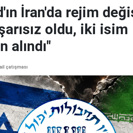
ın İran'da rejim deği
şarısız oldu, iki isim
 alındı"
ail çatışması