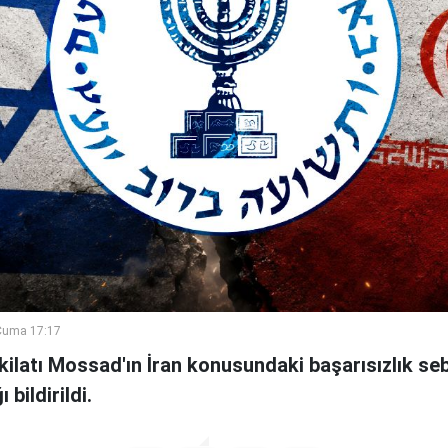
Cuma 17:17
şkilatı Mossad'ın İran konusundaki başarısızlık se
bildirildi.