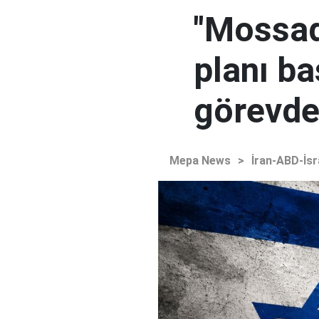
"Mossad'
planı ba
görevden
Mepa News
>
İran-ABD-İsr