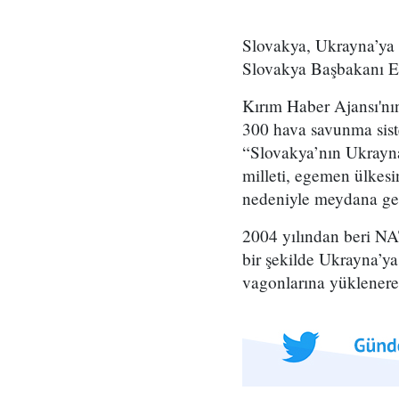
Slovakya, Ukrayna’ya S
Slovakya Başbakanı Ed
Kırım Haber Ajansı'nı
300 hava savunma sist
“Slovakya’nın Ukrayna
milleti, egemen ülkesi
nedeniyle meydana gel
2004 yılından beri NA
bir şekilde Ukrayna’ya
vagonlarına yüklenerek