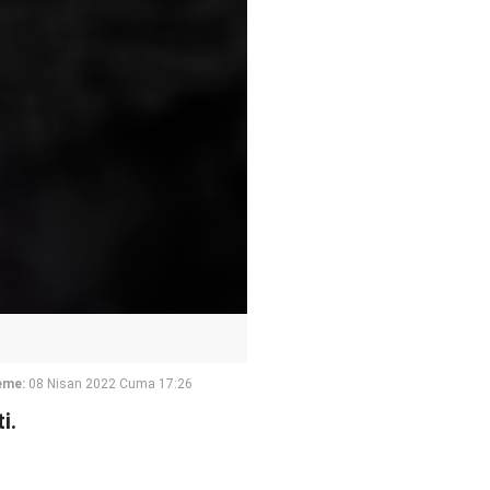
eme:
08 Nisan 2022 Cuma 17:26
i.