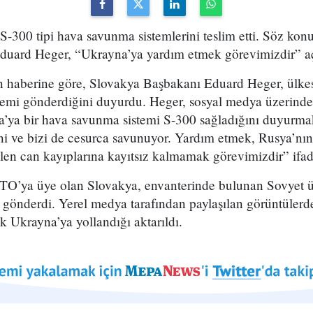
-300 tipi hava savunma sistemlerini teslim etti. Söz konus
uard Heger, “Ukrayna’ya yardım etmek görevimizdir” aç
n haberine göre, Slovakya Başbakanı Eduard Heger, ülke
emi gönderdiğini duyurdu. Heger, sosyal medya üzerinde
’ya bir hava savunma sistemi S-300 sağladığını duyurma
ni ve bizi de cesurca savunuyor. Yardım etmek, Rusya’nın 
en can kayıplarına kayıtsız kalmamak görevimizdir” ifade
TO’ya üye olan Slovakya, envanterinde bulunan Sovyet üre
 gönderdi. Yerel medya tarafından paylaşılan görüntülerde
 Ukrayna’ya yollandığı aktarıldı.