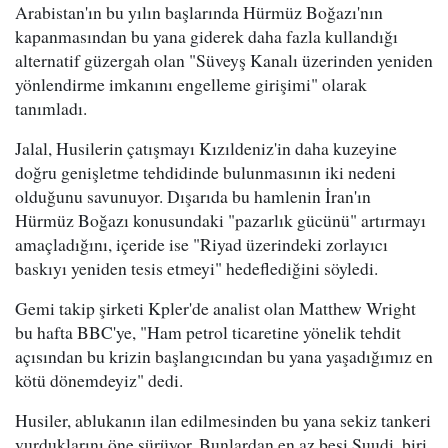
Arabistan'ın bu yılın başlarında Hürmüz Boğazı'nın
kapanmasından bu yana giderek daha fazla kullandığı
alternatif güzergah olan "Süveyş Kanalı üzerinden yeniden
yönlendirme imkanını engelleme girişimi" olarak
tanımladı.
Jalal, Husilerin çatışmayı Kızıldeniz'in daha kuzeyine
doğru genişletme tehdidinde bulunmasının iki nedeni
olduğunu savunuyor. Dışarıda bu hamlenin İran'ın
Hürmüz Boğazı konusundaki "pazarlık gücünü" artırmayı
amaçladığını, içeride ise "Riyad üzerindeki zorlayıcı
baskıyı yeniden tesis etmeyi" hedeflediğini söyledi.
Gemi takip şirketi Kpler'de analist olan Matthew Wright
bu hafta BBC'ye, "Ham petrol ticaretine yönelik tehdit
açısından bu krizin başlangıcından bu yana yaşadığımız en
kötü dönemdeyiz" dedi.
Husiler, ablukanın ilan edilmesinden bu yana sekiz tankeri
vurduklarını öne sürüyor. Bunlardan en az beşi Suudi, biri