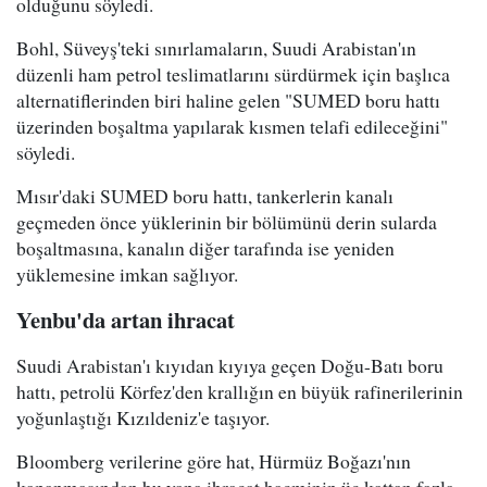
olduğunu söyledi.
Bohl, Süveyş'teki sınırlamaların, Suudi Arabistan'ın
düzenli ham petrol teslimatlarını sürdürmek için başlıca
alternatiflerinden biri haline gelen "SUMED boru hattı
üzerinden boşaltma yapılarak kısmen telafi edileceğini"
söyledi.
Mısır'daki SUMED boru hattı, tankerlerin kanalı
geçmeden önce yüklerinin bir bölümünü derin sularda
boşaltmasına, kanalın diğer tarafında ise yeniden
yüklemesine imkan sağlıyor.
Yenbu'da artan ihracat
Suudi Arabistan'ı kıyıdan kıyıya geçen Doğu-Batı boru
hattı, petrolü Körfez'den krallığın en büyük rafinerilerinin
yoğunlaştığı Kızıldeniz'e taşıyor.
Bloomberg verilerine göre hat, Hürmüz Boğazı'nın
kapanmasından bu yana ihracat hacminin üç kattan fazla