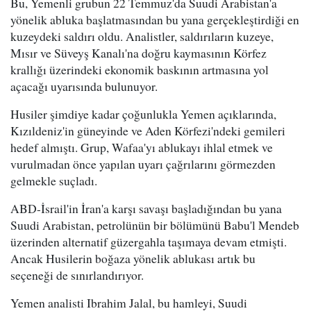
Bu, Yemenli grubun 22 Temmuz'da Suudi Arabistan'a
yönelik abluka başlatmasından bu yana gerçekleştirdiği en
kuzeydeki saldırı oldu. Analistler, saldırıların kuzeye,
Mısır ve Süveyş Kanalı'na doğru kaymasının Körfez
krallığı üzerindeki ekonomik baskının artmasına yol
açacağı uyarısında bulunuyor.
Husiler şimdiye kadar çoğunlukla Yemen açıklarında,
Kızıldeniz'in güneyinde ve Aden Körfezi'ndeki gemileri
hedef almıştı. Grup, Wafaa'yı ablukayı ihlal etmek ve
vurulmadan önce yapılan uyarı çağrılarını görmezden
gelmekle suçladı.
ABD-İsrail'in İran'a karşı savaşı başladığından bu yana
Suudi Arabistan, petrolünün bir bölümünü Babu'l Mendeb
üzerinden alternatif güzergahla taşımaya devam etmişti.
Ancak Husilerin boğaza yönelik ablukası artık bu
seçeneği de sınırlandırıyor.
Yemen analisti Ibrahim Jalal, bu hamleyi, Suudi