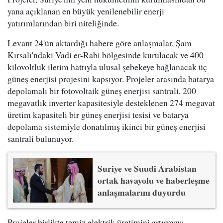
yana açıklanan en büyük yenilenebilir enerji
yatırımlarından biri niteliğinde.
Levant 24'ün aktardığı habere göre anlaşmalar, Şam
Kırsalı'ndaki Vadi er-Rabi bölgesinde kurulacak ve 400
kilovoltluk iletim hattıyla ulusal şebekeye bağlanacak üç
güneş enerjisi projesini kapsıyor. Projeler arasında batarya
depolamalı bir fotovoltaik güneş enerjisi santrali, 200
megavatlık inverter kapasitesiyle desteklenen 274 megavat
üretim kapasiteli bir güneş enerjisi tesisi ve batarya
depolama sistemiyle donatılmış ikinci bir güneş enerjisi
santrali bulunuyor.
Suriye ve Suudi Arabistan
ortak havayolu ve haberleşme
anlaşmalarını duyurdu
Projeler birlikte temiz elektrik üretimini artırmayı,