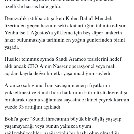
özellikle hassas hale geldi.
Denizcilik istihbaratı şirketi Kpler, Babu'l Mendeb
üzerinden geçen hacmin sekiz kat arttığını tahmin ediyor.
Yenbu ise 1 Ağustos'ta yükleme için beş süper tankerin
hazır bulunmasıyla tarihinin en yoğun günlerinden birini
yaşadı.
Husiler temmuz ayında Saudi Aramco tesislerini hedef
aldı ancak CEO Amin Nasser operasyonel veya mali
açıdan kayda değer bir etki yaşanmadığını söyledi.
Aramco salı günü, İran savaşının enerji fiyatlarını
yükseltmesi ve Suudi boru hatlarının Hürmüz'ü devre dışı
bırakarak taşıma sağlaması sayesinde ikinci çeyrek karının
yüzde 33 arttığını açıkladı.
Bohl'a göre "Suudi ihracatının büyük bir düşüş yaşayıp
yaşamayacağı veya bunun yalnızca uyum
sağlayabilecekleri aşağı yönlü bir baskı olup olmadığı