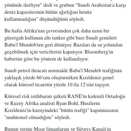
yönünde ilerliyor" dedi ve grubun "Suudi Arabistan'a karşı
deniz kapasitesinin bütün ağırlığını henüz
kullanmadığını" düşündüğünü söyledi.
Bu hafta Afrika'nın çevresinden çok daha uzun bir
güzergah kullanan altı tanker gibi bazı Suudi gemileri
Babu'l Mendeb'ten geri dönüyor. Bazıları da su yolundan
geçebilmek için vericilerini kapatıyor. Bloomberg'in
haberine göre bu yöntem de kullanılıyor.
Suudi petrol ihracatı normalde Babu'l Mendeb trafiğinin
yaklaşık yüzde 66'sını oluştururken Kızıldeniz genel
olarak küresel ticaretin yüzde 10 ila 12'sini taşıyor.
Küresel risk istihbaratı şirketi RANE'in kıdemli Ortadoğu
ve Kuzey Afrika analisti Ryan Bohl, Husilerin
Kızıldeniz'in kuzeyindeki "bütün trafiği" kapatmasının
"muhtemel olmadığını" söyledi.
Bunun yerine Mısır limanlarını ve Süveyş Kanalı'nı