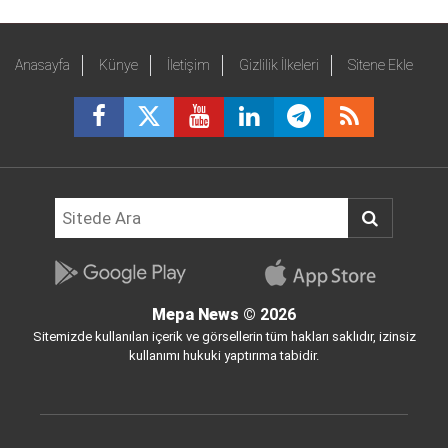
Anasayfa
Künye
İletişim
Gizlilik İlkeleri
Sitene Ekle
Mepa News
© 2026
Sitemizde kullanılan içerik ve görsellerin tüm hakları saklıdır, izinsiz
kullanımı hukuki yaptırıma tabidir.