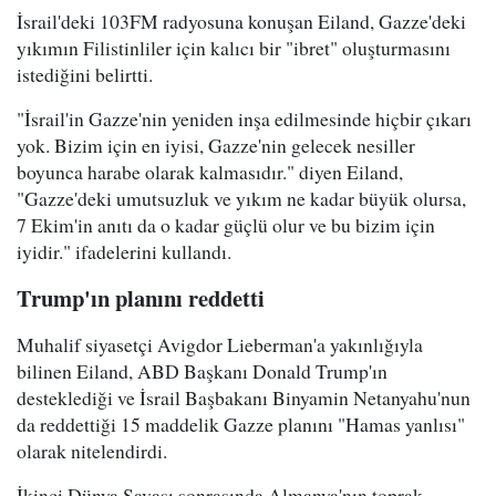
İsrail'deki 103FM radyosuna konuşan Eiland, Gazze'deki
yıkımın Filistinliler için kalıcı bir "ibret" oluşturmasını
istediğini belirtti.
"İsrail'in Gazze'nin yeniden inşa edilmesinde hiçbir çıkarı
yok. Bizim için en iyisi, Gazze'nin gelecek nesiller
boyunca harabe olarak kalmasıdır." diyen Eiland,
"Gazze'deki umutsuzluk ve yıkım ne kadar büyük olursa,
7 Ekim'in anıtı da o kadar güçlü olur ve bu bizim için
iyidir." ifadelerini kullandı.
Trump'ın planını reddetti
Muhalif siyasetçi Avigdor Lieberman'a yakınlığıyla
bilinen Eiland, ABD Başkanı Donald Trump'ın
desteklediği ve İsrail Başbakanı Binyamin Netanyahu'nun
da reddettiği 15 maddelik Gazze planını "Hamas yanlısı"
olarak nitelendirdi.
İkinci Dünya Savaşı sonrasında Almanya'nın toprak