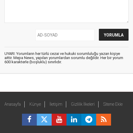
UYARI: Yorumların her türlü cezai ve hukuki sorumluluğu yazan kişiye
aittir. Mepa News, yapılan yorumlardan sorumlu değildir. Her bir yorum
600 karakterle (boşluklu) sınırlıdır.
Anasayfa
Künye
İletişim
Gizlilik İlkeleri
Sitene Ekle