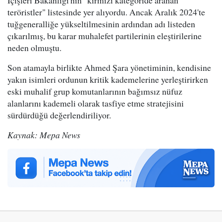
İçişleri Bakanlığı'nın "kırmızı kategoride aranan
teröristler" listesinde yer alıyordu. Ancak Aralık 2024'te
tuğgeneralliğe yükseltilmesinin ardından adı listeden
çıkarılmış, bu karar muhalefet partilerinin eleştirilerine
neden olmuştu.
Son atamayla birlikte Ahmed Şara yönetiminin, kendisine
yakın isimleri ordunun kritik kademelerine yerleştirirken
eski muhalif grup komutanlarının bağımsız nüfuz
alanlarını kademeli olarak tasfiye etme stratejisini
sürdürdüğü değerlendiriliyor.
Kaynak: Mepa News