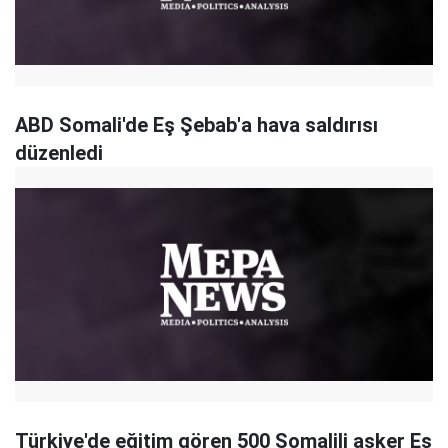
ABD Somali'de Eş Şebab'a hava saldırısı
düzenledi
Türkiye'de eğitim gören 500 Somalili asker Eş