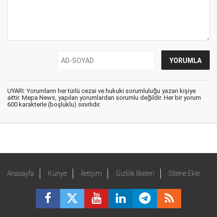
UYARI: Yorumların her türlü cezai ve hukuki sorumluluğu yazan kişiye
aittir. Mepa News, yapılan yorumlardan sorumlu değildir. Her bir yorum
600 karakterle (boşluklu) sınırlıdır.
Anasayfa
Künye
İletişim
Gizlilik İlkeleri
Sitene Ekle