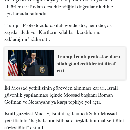
aktörler tarafından desteklendiğini doğrular nitelikte
açıklamada bulundu.
Trump, "Protestoculara silah gönderdik, hem de çok
sayıda" dedi ve "Kürtlerin silahları kendilerine
sakladığını" iddia etti.
Trump İranlı protestoculara
silah gönderdiklerini itiraf
etti
İki Mossad yetkilisinin görevden alınması kararı, İsrail
güvenlik yapılanması içinde Mossad başkanı Roman
Gofman ve Netanyahu'ya karşı tepkiye yol açtı.
İsrail gazetesi Maariv, ismini açıklamadığı bir Mossad
yetkilisinin "başbakanın istihbarat teşkilatını mahvettiğini
söylediğini" aktardı.