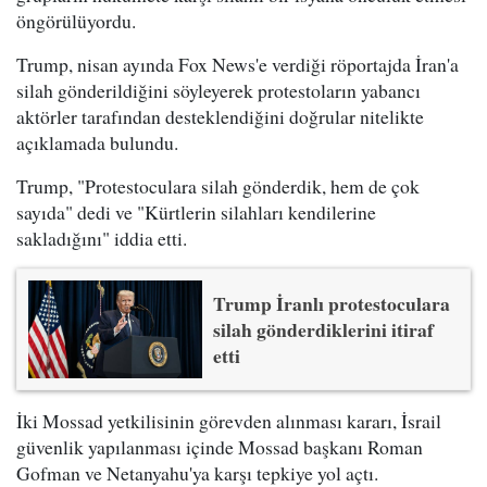
öngörülüyordu.
Trump, nisan ayında Fox News'e verdiği röportajda İran'a
silah gönderildiğini söyleyerek protestoların yabancı
aktörler tarafından desteklendiğini doğrular nitelikte
açıklamada bulundu.
Trump, "Protestoculara silah gönderdik, hem de çok
sayıda" dedi ve "Kürtlerin silahları kendilerine
sakladığını" iddia etti.
Trump İranlı protestoculara
silah gönderdiklerini itiraf
etti
İki Mossad yetkilisinin görevden alınması kararı, İsrail
güvenlik yapılanması içinde Mossad başkanı Roman
Gofman ve Netanyahu'ya karşı tepkiye yol açtı.