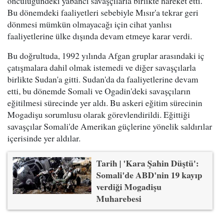
öncülüğündeki yabancı savaşçılarla birlikte hareket etti.
Bu dönemdeki faaliyetleri sebebiyle Mısır'a tekrar geri
dönmesi mümkün olmayacağı için cihat yanlısı
faaliyetlerine ülke dışında devam etmeye karar verdi.
Bu doğrultuda, 1992 yılında Afgan gruplar arasındaki iç
çatışmalara dahil olmak istemedi ve diğer savaşçılarla
birlikte Sudan'a gitti. Sudan'da da faaliyetlerine devam
etti, bu dönemde Somali ve Ogadin'deki savaşçıların
eğitilmesi sürecinde yer aldı. Bu askeri eğitim sürecinin
Mogadişu sorumlusu olarak görevlendirildi. Eğittiği
savaşçılar Somali'de Amerikan güçlerine yönelik saldırılar
içerisinde yer aldılar.
Tarih | 'Kara Şahin Düştü':
Somali'de ABD'nin 19 kayıp
verdiği Mogadişu
Muharebesi