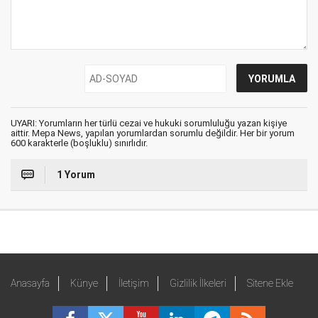
UYARI: Yorumların her türlü cezai ve hukuki sorumluluğu yazan kişiye
aittir. Mepa News, yapılan yorumlardan sorumlu değildir. Her bir yorum
600 karakterle (boşluklu) sınırlıdır.
1 Yorum
Anasayfa
Künye
İletişim
Gizlilik İlkeleri
Sitene Ekle