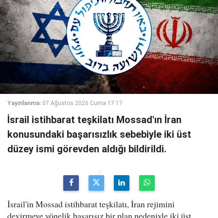
Yayınlanma:
07 Ağustos 2026 Cuma 17:17
İsrail istihbarat teşkilatı Mossad'ın İran
konusundaki başarısızlık sebebiyle iki üst
düzey ismi görevden aldığı bildirildi.
İsrail'in Mossad istihbarat teşkilatı, İran rejimini
devirmeye yönelik başarısız bir plan nedeniyle iki üst