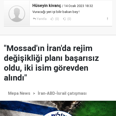
Hüseyin kivanç
/ 14 Ocak 2023 18:32
Vuracağı yeri iyi bilir bakan bey !
Yanıtla
(0)
(0)
"Mossad'ın İran'da rejim
değişikliği planı başarısız
oldu, iki isim görevden
alındı"
Mepa News
>
İran-ABD-İsrail çatışması