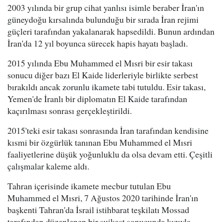
2003 yılında bir grup cihat yanlısı isimle beraber İran'ın
güneydoğu kırsalında bulunduğu bir sırada İran rejimi
güçleri tarafından yakalanarak hapsedildi. Bunun ardından
İran'da 12 yıl boyunca sürecek hapis hayatı başladı.
2015 yılında Ebu Muhammed el Mısri bir esir takası
sonucu diğer bazı El Kaide liderleriyle birlikte serbest
bırakıldı ancak zorunlu ikamete tabi tutuldu. Esir takası,
Yemen'de İranlı bir diplomatın El Kaide tarafından
kaçırılması sonrası gerçekleştirildi.
2015'teki esir takası sonrasında İran tarafından kendisine
kısmi bir özgürlük tanınan Ebu Muhammed el Mısri
faaliyetlerine düşük yoğunluklu da olsa devam etti. Çeşitli
çalışmalar kaleme aldı.
Tahran içerisinde ikamete mecbur tutulan Ebu
Muhammed el Mısri, 7 Ağustos 2020 tarihinde İran'ın
başkenti Tahran'da İsrail istihbarat teşkilatı Mossad
tarafından düzenlenen bir suikast sonucunda kızıyla