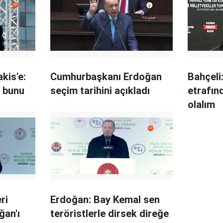
kis'e:
Cumhurbaşkanı Erdoğan
Bahçeli
r bunu
seçim tarihini açıkladı
etrafın
olalım
ri
Erdoğan: Bay Kemal sen
ğan'ı
teröristlerle dirsek direğe