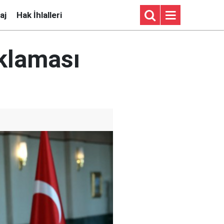
aj
Hak İhlalleri
ıklaması