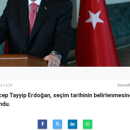
a 14:34
Güncel
p Tayyip Erdoğan, seçim tarihinin belirlenmesine
ndu.