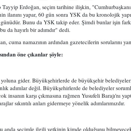
ayyip Erdoğan, seçim tarihine ilişkin, "Cumhurbaşkanı
in ilanını yapar, 60 gün sonra YSK da bu kronolojik yapıyı
günüdür. Bunu da YSK takip eder. Şimdi bunlar işin farkı
bu da hayırlı bir adımdır" dedi.
, cuma namazının ardından gazetecilerin sorularını yanı
ından öne çıkanlar şöyle:
yoluna gider. Büyükşehirlerde de büyükşehir belediyeleri
anlık adımlar değil. Büyükşehirlerde de belediyeler soruml
çok insanın karşı çıkmasına rağmen Yusufeli Barajı'nı yap
ajlar sıkıntılı anları gidermeye yönelik adımlarımızdır.
Şu anda seçimle ilgili yetkinin kimde olduğunu bilmeyecek