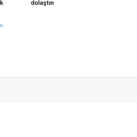
ek
dolaştın
an