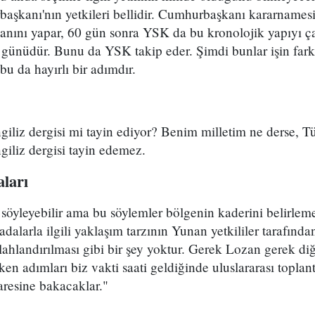
başkanı'nın yetkileri bellidir. Cumhurbaşkanı kararnames
lanını yapar, 60 gün sonra YSK da bu kronolojik yapıyı çal
günüdür. Bunu da YSK takip eder. Şimdi bunlar işin farkı
bu da hayırlı bir adımdır.
ngiliz dergisi mi tayin ediyor? Benim milletim ne derse, Tü
ngiliz dergisi tayin edemez.
aları
 söyleyebilir ama bu söylemler bölgenin kaderini belirlemey
dalarla ilgili yaklaşım tarzının Yunan yetkililer tarafın
lahlandırılması gibi bir şey yoktur. Gerek Lozan gerek diğ
en adımları biz vakti saati geldiğinde uluslararası toplan
aresine bakacaklar."