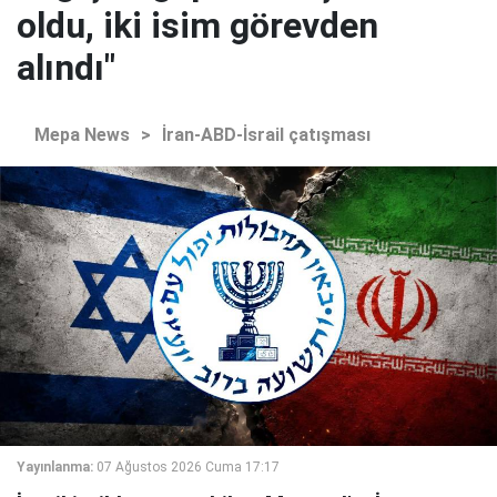
oldu, iki isim görevden
alındı"
Mepa News
>
İran-ABD-İsrail çatışması
Yayınlanma:
07 Ağustos 2026 Cuma 17:17