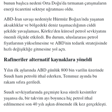
bunun başlıca nedeni Orta Doğu'da tırmanan çatışmaların
enerji ticaretini sekteye uğratması oldu.
ABD-İran savaşı nedeniyle Hürmüz Boğazı'nda yaşanan
aksaklıklar ve bölgedeki deniz taşımacılığının ciddi
şekilde yavaşlaması, Körfez'den küresel petrol sevkiyatını
önemli ölçüde etkiledi. Bu durum, uluslararası petrol
fiyatlarının yükselmesine ve ABD'nin tedarik stratejisinde
hızlı değişikliğe gitmesine yol açtı.
Rafineriler alternatif kaynaklara yöneldi
Yılın ilk aylarında ABD günlük 800 bin varilin üzerinde
Suudi ham petrolü ithal ederken, Temmuz ayında bu
rakam sıfıra geriledi.
Suudi sevkiyatlarında geçmişte kısa süreli kesintiler
yaşansa da, bir takvim ayı boyunca hiç petrol ithal
edilmemesi son 40 yılı aşkın dönemde ilk kez gerçekleşti.