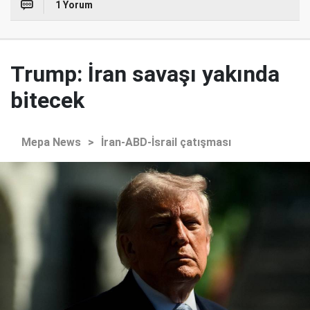
1 Yorum
Trump: İran savaşı yakında
bitecek
Mepa News
>
İran-ABD-İsrail çatışması