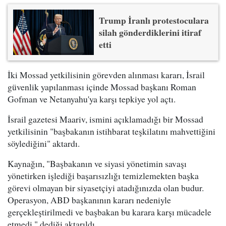
Trump İranlı protestoculara
silah gönderdiklerini itiraf
etti
İki Mossad yetkilisinin görevden alınması kararı, İsrail
güvenlik yapılanması içinde Mossad başkanı Roman
Gofman ve Netanyahu'ya karşı tepkiye yol açtı.
İsrail gazetesi Maariv, ismini açıklamadığı bir Mossad
yetkilisinin "başbakanın istihbarat teşkilatını mahvettiğini
söylediğini" aktardı.
Kaynağın, "Başbakanın ve siyasi yönetimin savaşı
yönetirken işlediği başarısızlığı temizlemekten başka
görevi olmayan bir siyasetçiyi atadığınızda olan budur.
Operasyon, ABD başkanının kararı nedeniyle
gerçekleştirilmedi ve başbakan bu karara karşı mücadele
etmedi." dediği aktarıldı.