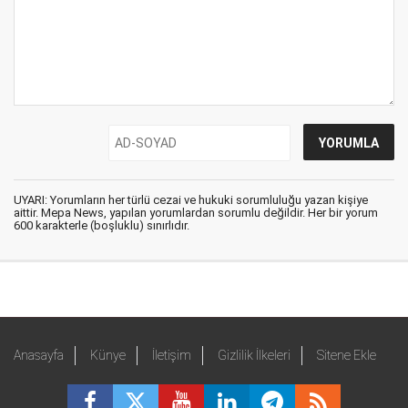
UYARI: Yorumların her türlü cezai ve hukuki sorumluluğu yazan kişiye
aittir. Mepa News, yapılan yorumlardan sorumlu değildir. Her bir yorum
600 karakterle (boşluklu) sınırlıdır.
Anasayfa
Künye
İletişim
Gizlilik İlkeleri
Sitene Ekle