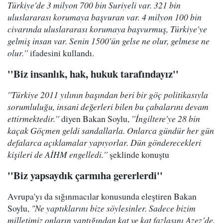
Türkiye'de 3 milyon 700 bin Suriyeli var. 321 bin
uluslararası korumaya başvuran var. 4 milyon 100 bin
civarında uluslararası korumaya başvurmuş, Türkiye'ye
gelmiş insan var. Senin 1500'ün gelse ne olur, gelmese ne
olur.''
ifadesini kullandı.
''Biz insanlık, hak, hukuk tarafındayız''
''Türkiye 2011 yılının başından beri bir göç politikasıyla
sorumluluğu, insani değerleri bilen bu çabalarını devam
ettirmektedir.''
diyen Bakan Soylu,
''İngiltere'ye 28 bin
kaçak Göçmen geldi sandallarla. Onlarca gündür her gün
defalarca açıklamalar yapıyorlar. Dün gönderecekleri
kişileri de AİHM engelledi.''
şeklinde konuştu
''Biz yapsaydık çarmıha gererlerdi''
Avrupa'yı da sığınmacılar konusunda eleştiren Bakan
Soylu,
"Ne yaptıklarını bize söylesinler. Sadece bizim
milletimiz onların yaptığından kat ve kat fazlasını Azez’de,