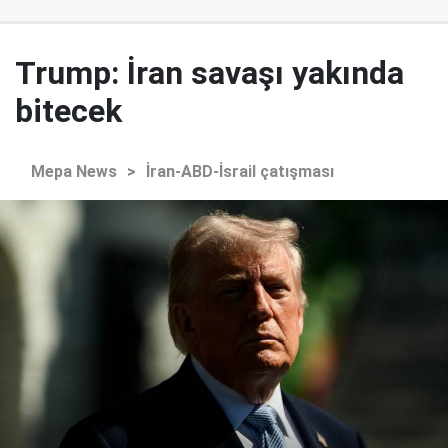
Trump: İran savaşı yakında
bitecek
Mepa News
>
İran-ABD-İsrail çatışması