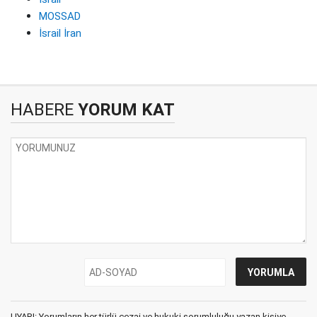
MOSSAD
İsrail İran
HABERE
YORUM KAT
UYARI: Yorumların her türlü cezai ve hukuki sorumluluğu yazan kişiye