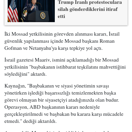
Trump İranlı protestoculara
silah gönderdiklerini itiraf
etti
İki Mossad yetkilisinin görevden alınması kararı, İsrail
güvenlik yapılanması içinde Mossad başkanı Roman
Gofman ve Netanyahu'ya karşı tepkiye yol açtı.
İsrail gazetesi Maariv, ismini açıklamadığı bir Mossad
yetkilisinin "başbakanın istihbarat teşkilatını mahvettiğini
söylediğini" aktardı.
Kaynağın, "Başbakanın ve siyasi yönetimin savaşı
yönetirken işlediği başarısızlığı temizlemekten başka
görevi olmayan bir siyasetçiyi atadığınızda olan budur.
Operasyon, ABD başkanının kararı nedeniyle
gerçekleştirilmedi ve başbakan bu karara karşı mücadele
etmedi." dediği aktarıldı.