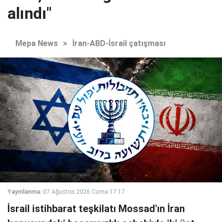
alındı"
Mepa News
>
İran-ABD-İsrail çatışması
Yayınlanma:
07 Ağustos 2026 Cuma 17:17
İsrail istihbarat teşkilatı Mossad'ın İran