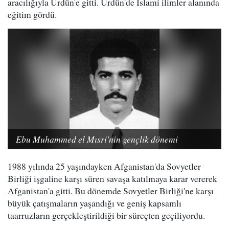
aracılığıyla Ürdün'e gitti. Ürdün'de İslami ilimler alanında
eğitim gördü.
Ebu Muhammed el Mısri'nin gençlik dönemi
1988 yılında 25 yaşındayken Afganistan'da Sovyetler
Birliği işgaline karşı süren savaşa katılmaya karar vererek
Afganistan'a gitti. Bu dönemde Sovyetler Birliği'ne karşı
büyük çatışmaların yaşandığı ve geniş kapsamlı
taarruzların gerçekleştirildiği bir süreçten geçiliyordu.