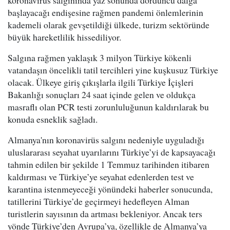
koronavirüs salgınında yaz sonunda dördüncü dalga
başlayacağı endişesine rağmen pandemi önlemlerinin
kademeli olarak gevşetildiği ülkede, turizm sektöründe
büyük hareketlilik hissediliyor.
Salgına rağmen yaklaşık 3 milyon Türkiye kökenli
vatandaşın öncelikli tatil tercihleri yine kuşkusuz Türkiye
olacak. Ülkeye giriş çıkışlarla ilgili Türkiye İçişleri
Bakanlığı sonuçları 24 saat içinde gelen ve oldukça
masraflı olan PCR testi zorunluluğunun kaldırılarak bu
konuda esneklik sağladı.
Almanya'nın koronavirüs salgını nedeniyle uyguladığı
uluslararası seyahat uyarılarını Türkiye’yi de kapsayacağı
tahmin edilen bir şekilde 1 Temmuz tarihinden itibaren
kaldırması ve Türkiye’ye seyahat edenlerden test ve
karantina istenmeyeceği yönündeki haberler sonucunda,
tatillerini Türkiye’de geçirmeyi hedefleyen Alman
turistlerin sayısının da artması bekleniyor. Ancak ters
yönde Türkiye’den Avrupa’ya, özellikle de Almanya’ya