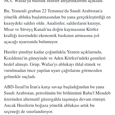
NCC Wafaa'ya balistik füzeler ateşlediklerini açıkladı.
Bu, Yemenli grubun 22 Temmuz'da Suudi Arabistan'a
yönelik abluka başlatmasından bu yana gerçekleştirdiği en
kuzeydeki saldırı oldu. Analistler, saldırıların kuzeye,
Mısır ve Süveyş Kanalı'na doğru kaymasının Körfez
krallığı üzerindeki ekonomik baskının artmasına yol
açacağı uyarısında bulunuyor.
Husiler şimdiye kadar çoğunlukla Yemen açıklarında,
Kızıldeniz'in güneyinde ve Aden Körfezi'ndeki gemileri
hedef almıştı. Grup, Wafaa'yı ablukayı ihlal etmek ve
vurulmadan önce yapılan uyarı çağrılarını görmezden
gelmekle suçladı.
ABD-İsrail'in İran'a karşı savaşı başladığından bu yana
Suudi Arabistan, petrolünün bir bölümünü Babu'l Mendeb
üzerinden alternatif güzergahla taşımaya devam etmişti.
Ancak Husilerin boğaza yönelik ablukası artık bu
seçeneği de sınırlandırıyor.