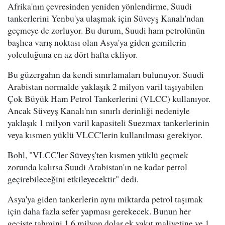
Afrika'nın çevresinden yeniden yönlendirme, Suudi
tankerlerini Yenbu'ya ulaşmak için Süveyş Kanalı'ndan
geçmeye de zorluyor. Bu durum, Suudi ham petrolünün
başlıca varış noktası olan Asya'ya giden gemilerin
yolculuğuna en az dört hafta ekliyor.
Bu güzergahın da kendi sınırlamaları bulunuyor. Suudi
Arabistan normalde yaklaşık 2 milyon varil taşıyabilen
Çok Büyük Ham Petrol Tankerlerini (VLCC) kullanıyor.
Ancak Süveyş Kanalı'nın sınırlı derinliği nedeniyle
yaklaşık 1 milyon varil kapasiteli Suezmax tankerlerinin
veya kısmen yüklü VLCC'lerin kullanılması gerekiyor.
Bohl, "VLCC'ler Süveyş'ten kısmen yüklü geçmek
zorunda kalırsa Suudi Arabistan'ın ne kadar petrol
geçirebileceğini etkileyecektir" dedi.
Asya'ya giden tankerlerin aynı miktarda petrol taşımak
için daha fazla sefer yapması gerekecek. Bunun her
geçişte tahmini 1.6 milyon dolar ek yakıt maliyetine ve 1