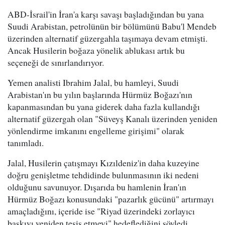
ABD-İsrail'in İran'a karşı savaşı başladığından bu yana
Suudi Arabistan, petrolünün bir bölümünü Babu'l Mendeb
üzerinden alternatif güzergahla taşımaya devam etmişti.
Ancak Husilerin boğaza yönelik ablukası artık bu
seçeneği de sınırlandırıyor.
Yemen analisti Ibrahim Jalal, bu hamleyi, Suudi
Arabistan'ın bu yılın başlarında Hürmüz Boğazı'nın
kapanmasından bu yana giderek daha fazla kullandığı
alternatif güzergah olan "Süveyş Kanalı üzerinden yeniden
yönlendirme imkanını engelleme girişimi" olarak
tanımladı.
Jalal, Husilerin çatışmayı Kızıldeniz'in daha kuzeyine
doğru genişletme tehdidinde bulunmasının iki nedeni
olduğunu savunuyor. Dışarıda bu hamlenin İran'ın
Hürmüz Boğazı konusundaki "pazarlık gücünü" artırmayı
amaçladığını, içeride ise "Riyad üzerindeki zorlayıcı
baskıyı yeniden tesis etmeyi" hedeflediğini söyledi.