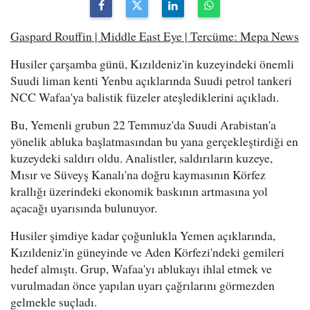
Gaspard Rouffin | Middle East Eye | Tercüme: Mepa News
Husiler çarşamba günü, Kızıldeniz'in kuzeyindeki önemli
Suudi liman kenti Yenbu açıklarında Suudi petrol tankeri
NCC Wafaa'ya balistik füzeler ateşlediklerini açıkladı.
Bu, Yemenli grubun 22 Temmuz'da Suudi Arabistan'a
yönelik abluka başlatmasından bu yana gerçekleştirdiği en
kuzeydeki saldırı oldu. Analistler, saldırıların kuzeye,
Mısır ve Süveyş Kanalı'na doğru kaymasının Körfez
krallığı üzerindeki ekonomik baskının artmasına yol
açacağı uyarısında bulunuyor.
Husiler şimdiye kadar çoğunlukla Yemen açıklarında,
Kızıldeniz'in güneyinde ve Aden Körfezi'ndeki gemileri
hedef almıştı. Grup, Wafaa'yı ablukayı ihlal etmek ve
vurulmadan önce yapılan uyarı çağrılarını görmezden
gelmekle suçladı.