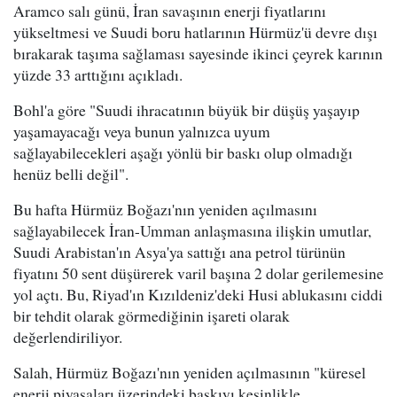
Aramco salı günü, İran savaşının enerji fiyatlarını
yükseltmesi ve Suudi boru hatlarının Hürmüz'ü devre dışı
bırakarak taşıma sağlaması sayesinde ikinci çeyrek karının
yüzde 33 arttığını açıkladı.
Bohl'a göre "Suudi ihracatının büyük bir düşüş yaşayıp
yaşamayacağı veya bunun yalnızca uyum
sağlayabilecekleri aşağı yönlü bir baskı olup olmadığı
henüz belli değil".
Bu hafta Hürmüz Boğazı'nın yeniden açılmasını
sağlayabilecek İran-Umman anlaşmasına ilişkin umutlar,
Suudi Arabistan'ın Asya'ya sattığı ana petrol türünün
fiyatını 50 sent düşürerek varil başına 2 dolar gerilemesine
yol açtı. Bu, Riyad'ın Kızıldeniz'deki Husi ablukasını ciddi
bir tehdit olarak görmediğinin işareti olarak
değerlendiriliyor.
Salah, Hürmüz Boğazı'nın yeniden açılmasının "küresel
enerji piyasaları üzerindeki baskıyı kesinlikle