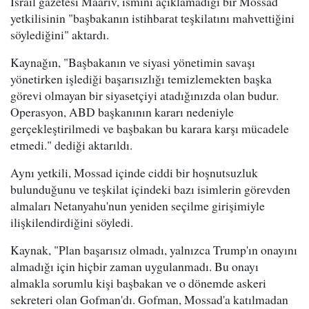
İsrail gazetesi Maariv, ismini açıklamadığı bir Mossad
yetkilisinin "başbakanın istihbarat teşkilatını mahvettiğini
söylediğini" aktardı.
Kaynağın, "Başbakanın ve siyasi yönetimin savaşı
yönetirken işlediği başarısızlığı temizlemekten başka
görevi olmayan bir siyasetçiyi atadığınızda olan budur.
Operasyon, ABD başkanının kararı nedeniyle
gerçekleştirilmedi ve başbakan bu karara karşı mücadele
etmedi." dediği aktarıldı.
Aynı yetkili, Mossad içinde ciddi bir hoşnutsuzluk
bulunduğunu ve teşkilat içindeki bazı isimlerin görevden
almaları Netanyahu'nun yeniden seçilme girişimiyle
ilişkilendirdiğini söyledi.
Kaynak, "Plan başarısız olmadı, yalnızca Trump'ın onayını
almadığı için hiçbir zaman uygulanmadı. Bu onayı
almakla sorumlu kişi başbakan ve o dönemde askeri
sekreteri olan Gofman'dı. Gofman, Mossad'a katılmadan