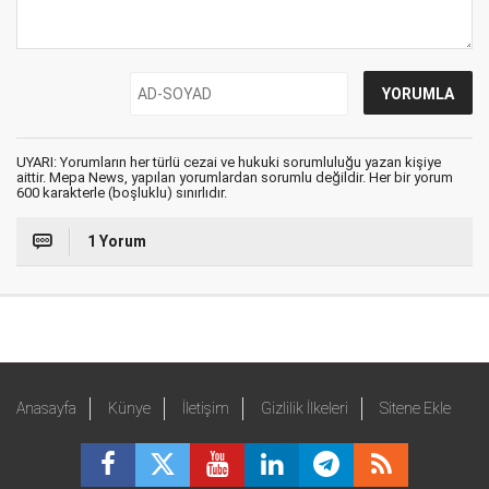
UYARI: Yorumların her türlü cezai ve hukuki sorumluluğu yazan kişiye
aittir. Mepa News, yapılan yorumlardan sorumlu değildir. Her bir yorum
600 karakterle (boşluklu) sınırlıdır.
1 Yorum
Anasayfa
Künye
İletişim
Gizlilik İlkeleri
Sitene Ekle