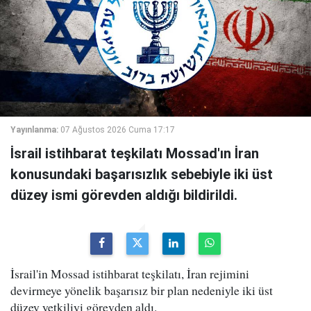
Yayınlanma:
07 Ağustos 2026 Cuma 17:17
İsrail istihbarat teşkilatı Mossad'ın İran
konusundaki başarısızlık sebebiyle iki üst
düzey ismi görevden aldığı bildirildi.
İsrail'in Mossad istihbarat teşkilatı, İran rejimini
devirmeye yönelik başarısız bir plan nedeniyle iki üst
düzey yetkiliyi görevden aldı.