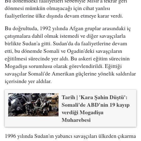
Bu dönemdeki faaliyetleri sebebiyle Mısır'a tekrar geri
dönmesi mümkün olmayacağı için cihat yanlısı
faaliyetlerine ülke dışında devam etmeye karar verdi.
Bu doğrultuda, 1992 yılında Afgan gruplar arasındaki iç
çatışmalara dahil olmak istemedi ve diğer savaşçılarla
birlikte Sudan'a gitti. Sudan'da da faaliyetlerine devam
etti, bu dönemde Somali ve Ogadin'deki savaşçıların
eğitilmesi sürecinde yer aldı. Bu askeri eğitim sürecinin
Mogadişu sorumlusu olarak görevlendirildi. Eğittiği
savaşçılar Somali'de Amerikan güçlerine yönelik saldırılar
içerisinde yer aldılar.
Tarih | 'Kara Şahin Düştü':
Somali'de ABD'nin 19 kayıp
verdiği Mogadişu
Muharebesi
1996 yılında Sudan'ın yabancı savaşçıları ülkeden çıkarma