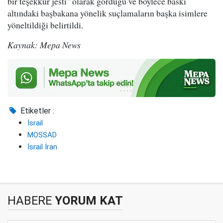
bir teşekkür jesti" olarak gördüğü ve böylece baskı
altındaki başbakana yönelik suçlamaların başka isimlere
yöneltildiği belirtildi.
Kaynak: Mepa News
Etiketler :
İsrail
MOSSAD
İsrail İran
HABERE
YORUM KAT