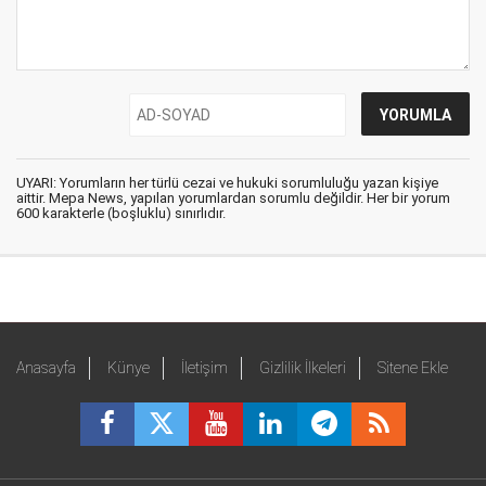
UYARI: Yorumların her türlü cezai ve hukuki sorumluluğu yazan kişiye
aittir. Mepa News, yapılan yorumlardan sorumlu değildir. Her bir yorum
600 karakterle (boşluklu) sınırlıdır.
Anasayfa
Künye
İletişim
Gizlilik İlkeleri
Sitene Ekle