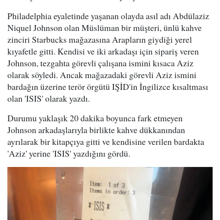
Philadelphia eyaletinde yaşanan olayda asıl adı Abdülaziz
Niquel Johnson olan Müslüman bir müşteri, ünlü kahve
zinciri Starbucks mağazasına Arapların giydiği yerel
kıyafetle gitti. Kendisi ve iki arkadaşı için sipariş veren
Johnson, tezgahta görevli çalışana ismini kısaca Aziz
olarak söyledi. Ancak mağazadaki görevli Aziz ismini
bardağın üzerine terör örgütü IŞİD'in İngilizce kısaltması
olan 'ISIS' olarak yazdı.
Durumu yaklaşık 20 dakika boyunca fark etmeyen
Johnson arkadaşlarıyla birlikte kahve dükkanından
ayrılarak bir kitapçıya gitti ve kendisine verilen bardakta
'Aziz' yerine 'ISIS' yazdığını gördü.