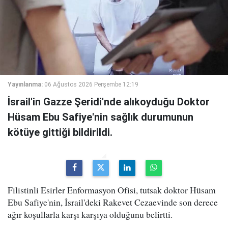
Yayınlanma:
06 Ağustos 2026 Perşembe 12:19
İsrail'in Gazze Şeridi'nde alıkoyduğu Doktor
Hüsam Ebu Safiye'nin sağlık durumunun
kötüye gittiği bildirildi.
Filistinli Esirler Enformasyon Ofisi, tutsak doktor Hüsam
Ebu Safiye'nin, İsrail'deki Rakevet Cezaevinde son derece
ağır koşullarla karşı karşıya olduğunu belirtti.