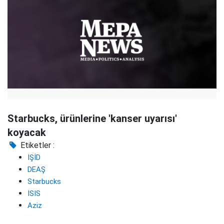
Starbucks, ürünlerine 'kanser uyarısı'
koyacak
Etiketler :
IŞİD
DEAŞ
Starbucks
ISIS
Aziz