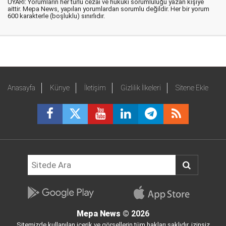
UYARI: Yorumların her türlü cezai ve hukuki sorumluluğu yazan kişiye
aittir. Mepa News, yapılan yorumlardan sorumlu değildir. Her bir yorum
600 karakterle (boşluklu) sınırlıdır.
Anasayfa
Künye
İletişim
Gizlilik İlkeleri
Sitene Ekle
Mepa News
© 2026
Sitemizde kullanılan içerik ve görsellerin tüm hakları saklıdır, izinsiz