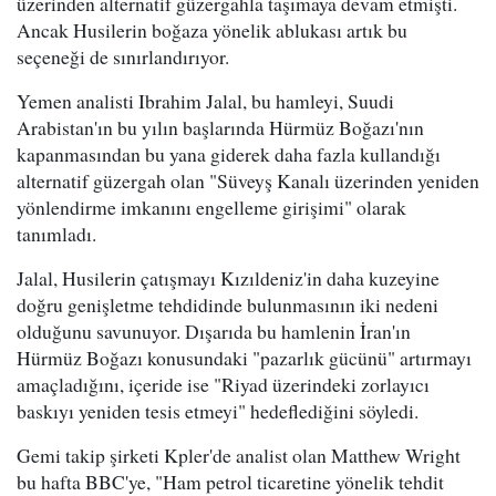
üzerinden alternatif güzergahla taşımaya devam etmişti.
Ancak Husilerin boğaza yönelik ablukası artık bu
seçeneği de sınırlandırıyor.
Yemen analisti Ibrahim Jalal, bu hamleyi, Suudi
Arabistan'ın bu yılın başlarında Hürmüz Boğazı'nın
kapanmasından bu yana giderek daha fazla kullandığı
alternatif güzergah olan "Süveyş Kanalı üzerinden yeniden
yönlendirme imkanını engelleme girişimi" olarak
tanımladı.
Jalal, Husilerin çatışmayı Kızıldeniz'in daha kuzeyine
doğru genişletme tehdidinde bulunmasının iki nedeni
olduğunu savunuyor. Dışarıda bu hamlenin İran'ın
Hürmüz Boğazı konusundaki "pazarlık gücünü" artırmayı
amaçladığını, içeride ise "Riyad üzerindeki zorlayıcı
baskıyı yeniden tesis etmeyi" hedeflediğini söyledi.
Gemi takip şirketi Kpler'de analist olan Matthew Wright
bu hafta BBC'ye, "Ham petrol ticaretine yönelik tehdit