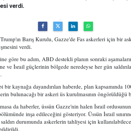
esi verdi.
ump'ın Barış Kurulu, Gazze'de Fas askerleri için bir ask
eşmesini verdi.
ine göre bu adım, ABD destekli planın sonraki aşamaların
sine ve İsrail güçlerinin bölgede neredeyse her gün saldı
.
ibi bir kaynağa dayandırılan haberde, plan kapsamında 1
erin bulunacağı bir askeri üs kurulmasının öngörüldüğü bel
asa da haberler, üssün Gazze'nin halen İsrail ordusunun
bölümünde inşa edileceğini gösteriyor. Üssün İsrail sınırı
 saldırı durumunda askerlerin tahliyesi için kullanılabilec
ildirildi.