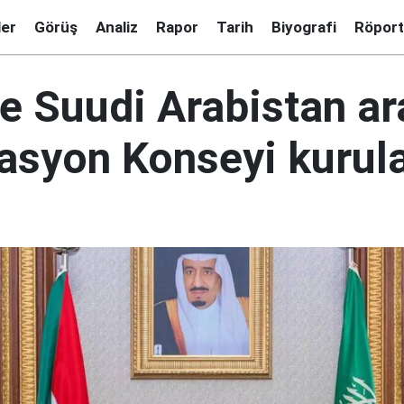
ler
Görüş
Analiz
Rapor
Tarih
Biyografi
Röport
le Suudi Arabistan a
asyon Konseyi kurul