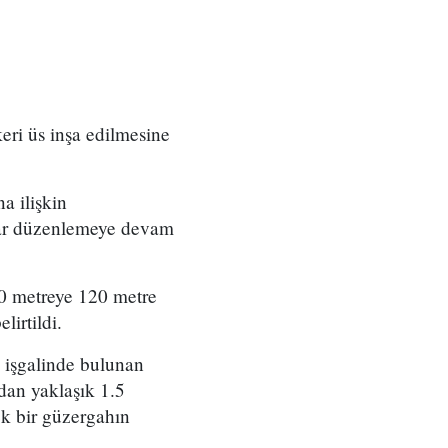
eri üs inşa edilmesine
a ilişkin
rılar düzenlemeye devam
00 metreye 120 metre
irtildi.
 işgalinde bulunan
ndan yaklaşık 1.5
ek bir güzergahın