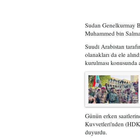
Sudan Genelkurmay Ba
Muhammed bin Salman il
Suudi Arabistan tarafın
olanakları da ele alındı
kurulması konusunda a
Günün erken saatlerind
Kuvvetleri'nden (HDK)
duyurdu.