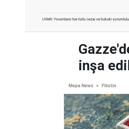
UYARI: Yorumların her türlü cezai ve hukuki sorumlulu
Gazze'd
inşa ed
Mepa News
>
Filistin