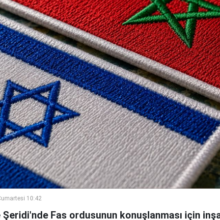
umartesi 10:42
e Şeridi'nde Fas ordusunun konuşlanması için inşa