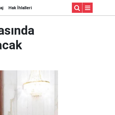
aj
Hak İhlalleri
rasında
acak