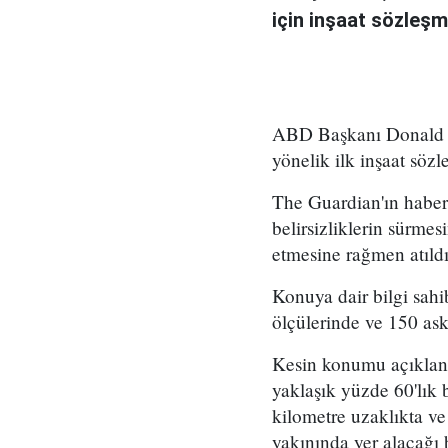
için inşaat sözleşm
ABD Başkanı Donald Tr
yönelik ilk inşaat sözl
The Guardian'ın haber
belirsizliklerin sürme
etmesine rağmen atıldı
Konuya dair bilgi sah
ölçülerinde ve 150 ask
Kesin konumu açıklanm
yaklaşık yüzde 60'lık 
kilometre uzaklıkta ve
yakınında yer alacağı b