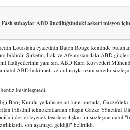
Faslı subaylar ABD öncülüğündeki askeri misyon içi
enin Louisiana eyaletinin Baton Rouge kentinde bulunan 
ğini bildirdi. Şirketin, Irak ve Afganistan'daki ABD güçleri
imi faaliyetlerinin yanı sıra ABD Kara Kuvvetleri Mühendi
ler dahil ABD hükümeti ve ordusuyla uzun süredir sözleşm
 henüz kesinleşmedi.
ığı Barış Kurulu yetkilisine ait bir e-postada, Gazze'dek
ilen Filistinli teknokratlardan oluşan Gazze Yönetimi Ulu
ücü'nü destekleyecek tesislere ilişkin bir sözleşme dahil "
ırlıklarda son aşamaya geldiği" belirtildi.