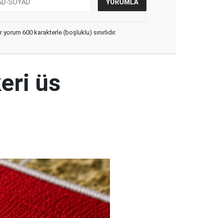
yorum 600 karakterle (boşluklu) sınırlıdır.
eri üs