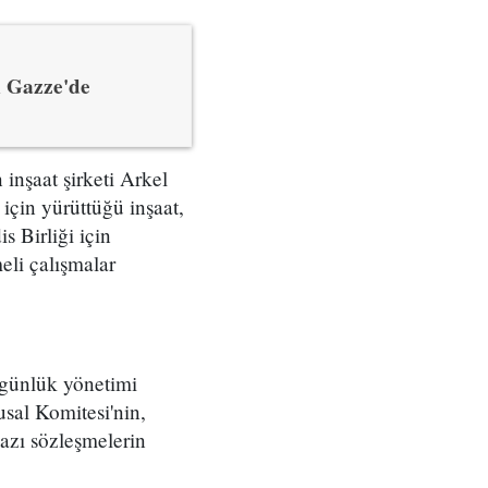
n Gazze'de
inşaat şirketi Arkel
 için yürüttüğü inşaat,
s Birliği için
eli çalışmalar
i günlük yönetimi
sal Komitesi'nin,
bazı sözleşmelerin