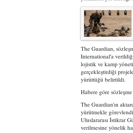
The Guardian, sözleşm
International'a verildi
lojistik ve kamp yönet
gerçekleştirdiği proje
yürüttüğü belirtildi.
Habere göre sözleşme
The Guardian'ın aktard
yürütmekle görevlendir
Uluslararası İstikrar G
verilmesine yönelik haz