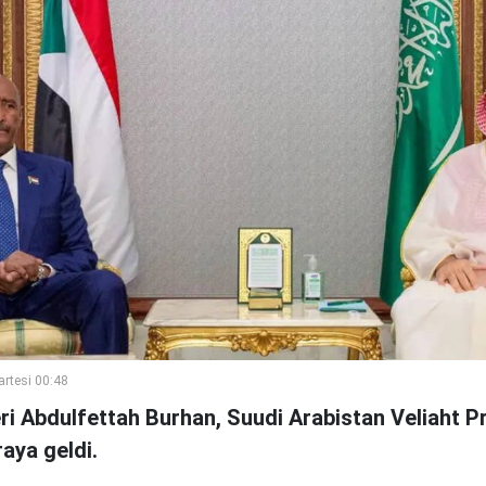
rtesi 00:48
deri Abdulfettah Burhan, Suudi Arabistan Veliah
raya geldi.