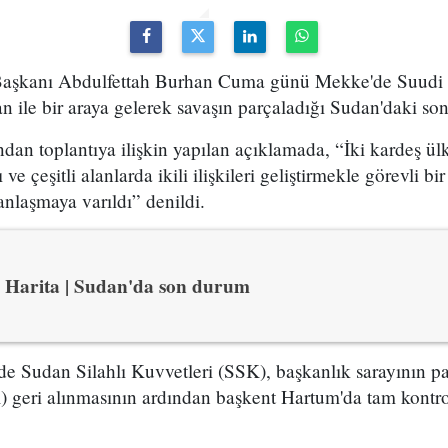
şkanı Abdulfettah Burhan Cuma günü Mekke'de Suudi V
e bir araya gelerek savaşın parçaladığı Sudan'daki son g
dan toplantıya ilişkin yapılan açıklamada, “İki kardeş ülk
 ve çeşitli alanlarda ikili ilişkileri geliştirmekle görevli 
nlaşmaya varıldı” denildi.
Harita | Sudan'da son durum
e Sudan Silahlı Kuvvetleri (SSK), başkanlık sarayının pa
 geri alınmasının ardından başkent Hartum'da tam kontro