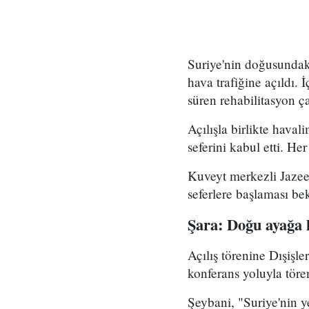
Suriye'nin doğusundaki
hava trafiğine açıldı. 
süren rehabilitasyon ç
Açılışla birlikte haval
seferini kabul etti. He
Kuveyt merkezli Jazee
seferlere başlaması be
Şara: Doğu ayağa
Açılış törenine Dışiş
konferans yoluyla töre
Şeybani, "Suriye'nin 