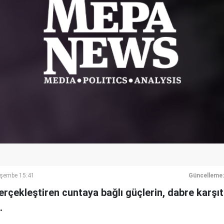
rşembe 15:41
Güncelleme:
rçekleştiren cuntaya bağlı güçlerin, dabre karşı
.