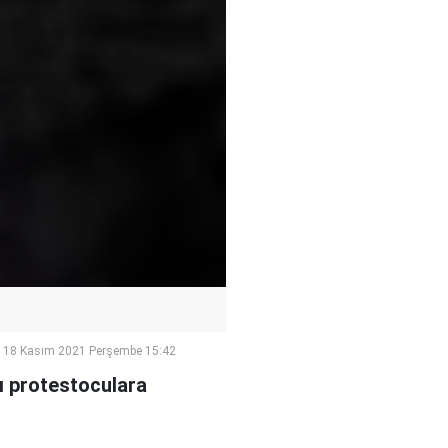
18 Kasım 2021 Perşembe 15:42
tı protestoculara