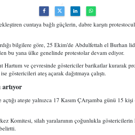
leştiren cuntaya bağlı güçlerin, dabre karşıtı protestocul
rdığı bilgilere göre, 25 Ekim'de Abdulfettah el Burhan li
den bu yana ülke genelinde protestolar devam ediyor.
 Hartum ve çevresinde göstericiler barikatlar kurarak pro
ise göstericileri ateş açarak dağıtmaya çalıştı.
ı artıyor
re açtığı ateşte yalnızca 17 Kasım ÇArşamba günü 15 kişi
ez Komitesi, silah yaralarıının çoğunlukla göstericilerin
lirtti.