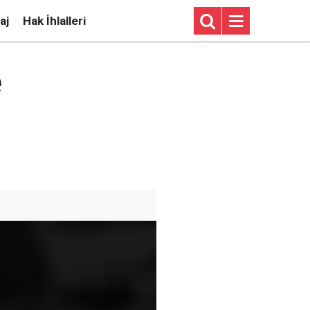
aj
Hak İhlalleri
e