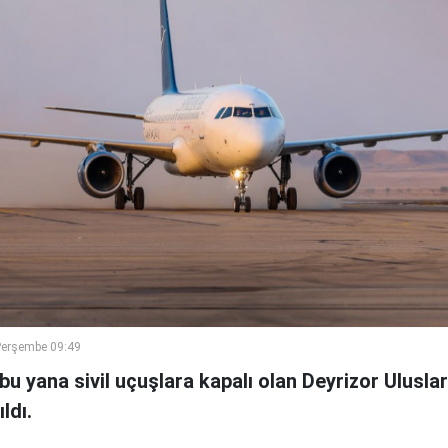
Perşembe 09:49
bu yana sivil uçuşlara kapalı olan Deyrizor Ulusla
ldı.