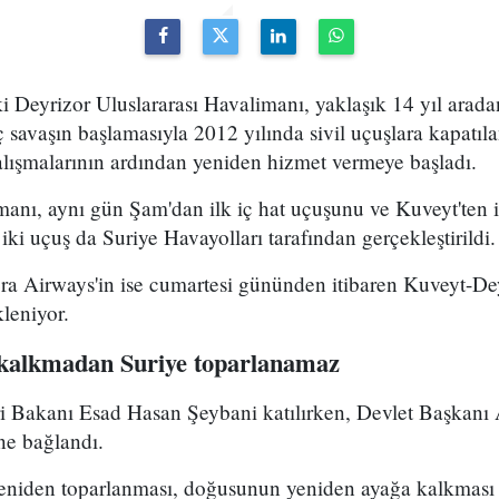
 Deyrizor Uluslararası Havalimanı, yaklaşık 14 yıl arada
İç savaşın başlamasıyla 2012 yılında sivil uçuşlara kapatıl
alışmalarının ardından yeniden hizmet vermeye başladı.
imanı, aynı gün Şam'dan ilk iç hat uçuşunu ve Kuveyt'ten ilk
r iki uçuş da Suriye Havayolları tarafından gerçekleştirildi.
ra Airways'in ise cumartesi gününden itibaren Kuveyt-Dey
kleniyor.
 kalkmadan Suriye toparlanamaz
leri Bakanı Esad Hasan Şeybani katılırken, Devlet Başkan
ne bağlandı.
yeniden toparlanması, doğusunun yeniden ayağa kalkmas