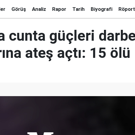
ler
Görüş
Analiz
Rapor
Tarih
Biyografi
Röport
a cunta güçleri darb
rına ateş açtı: 15 ölü