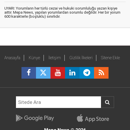
UYARI: Yorumların her türlü cezai ve hukuki sorumluluğu yazan kişiye
aittir. Mepa News, yapılan yorumlardan sorumlu değildir. Her bir yorum
600 karakterle (boşluklu) sınırlıdır.
Anasayfa
Künye
İletişim
Gizlilik İlkeleri
Sitene Ekle