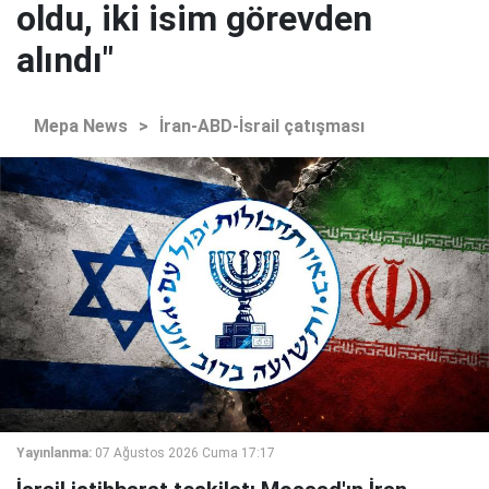
oldu, iki isim görevden
alındı"
Mepa News
>
İran-ABD-İsrail çatışması
Yayınlanma:
07 Ağustos 2026 Cuma 17:17