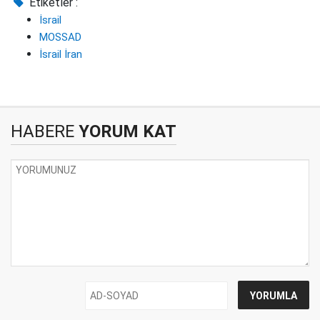
Etiketler :
İsrail
MOSSAD
İsrail İran
HABERE
YORUM KAT