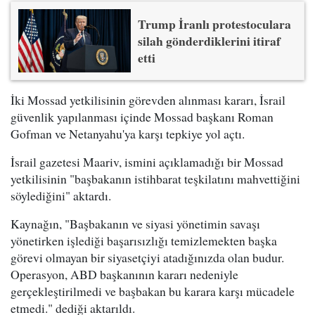
Trump İranlı protestoculara
silah gönderdiklerini itiraf
etti
İki Mossad yetkilisinin görevden alınması kararı, İsrail
güvenlik yapılanması içinde Mossad başkanı Roman
Gofman ve Netanyahu'ya karşı tepkiye yol açtı.
İsrail gazetesi Maariv, ismini açıklamadığı bir Mossad
yetkilisinin "başbakanın istihbarat teşkilatını mahvettiğini
söylediğini" aktardı.
Kaynağın, "Başbakanın ve siyasi yönetimin savaşı
yönetirken işlediği başarısızlığı temizlemekten başka
görevi olmayan bir siyasetçiyi atadığınızda olan budur.
Operasyon, ABD başkanının kararı nedeniyle
gerçekleştirilmedi ve başbakan bu karara karşı mücadele
etmedi." dediği aktarıldı.