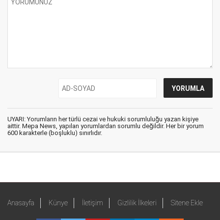
UYARI: Yorumların her türlü cezai ve hukuki sorumluluğu yazan kişiye
aittir. Mepa News, yapılan yorumlardan sorumlu değildir. Her bir yorum
600 karakterle (boşluklu) sınırlıdır.
Anasayfa
Künye
İletişim
Gizlilik İlkeleri
Sitene Ekle