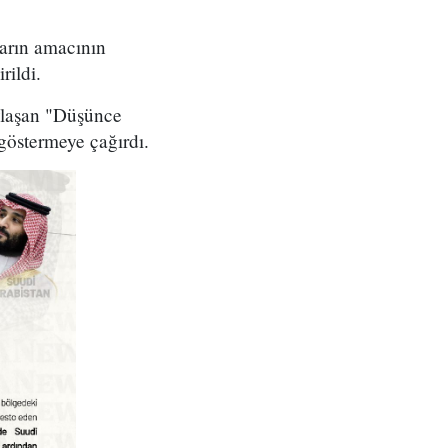
ların amacının
rildi.
aylaşan "Düşünce
göstermeye çağırdı.