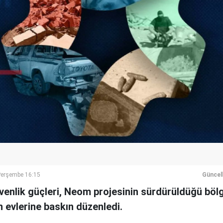
Perşembe 16:15
Güncel
venlik güçleri, Neom projesinin sürdürüldüğü böl
 evlerine baskın düzenledi.