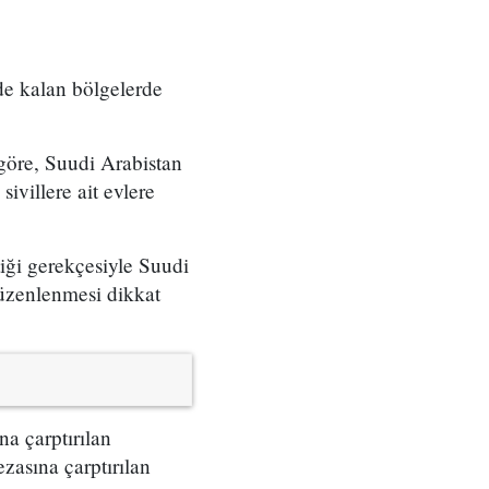
de kalan bölgelerde
göre, Suudi Arabistan
villere ait evlere
tiği gerekçesiyle Suudi
düzenlenmesi dikkat
na çarptırılan
ezasına çarptırılan