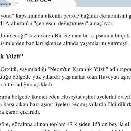
onu" kapsamında ülkenin petrole bağımlı ekonomisini gel
i Arabistan'ın "çehresini değiştirmeyi" amaçlıyor.
a dönüleceği" sözü veren Bin Selman bu kapsamda birçok
isimlerden bazıları işkence altında yaşamlarını yitirmişti.
ık Yüzü"
rgütü, yayımladığı "Neom'un Karanlık Yüzü" adlı rapor
üttüğü bölgede yüz yıllardır yaşamakta olan Huveytat aşire
a tutukladığını açıkladı.
azırda bölgede ikamet eden Huveytat aşiret üyelerini evler
karşı çıkan bazı aşiret üyeleri geçmiş yıllarda öldürülür
a kararı çıkarıldı.
e, gözaltına alınan toplam 47 kişiden 15'i on beş ila ell