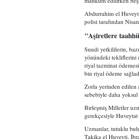
mahkum edilirken beşin
Abdurrahim el Huveyti,
polisi tarafından Nisa
"Aşiretlere taahh
Suudi yetkililerin, baz
yönündeki tekliflerini
riyal tazminat ödemesi
bin riyal ödeme sağlad
Zorla yerinden edilen 
sebebiyle daha yoksul 
Birleşmiş Milletler uz
gerekçesiyle Huveytat 
Uzmanlar, tutuklu bu
Takika el Huveyti, İ