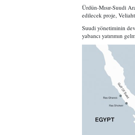
Ürdün-Mısır-Suudi Arab
edilecek proje, Veliah
Suudi yönetiminin devl
yabancı yatırımın gelm