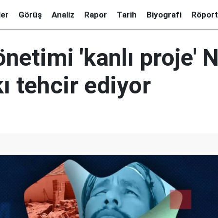
ler
Görüş
Analiz
Rapor
Tarih
Biyografi
Röport
netimi 'kanlı proje'
kı tehcir ediyor