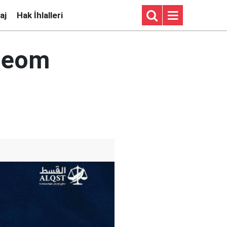
aj
Hak İhlalleri
 Neom