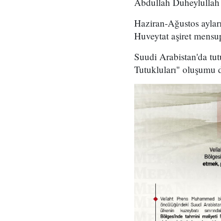
Abdullah Duheylullah 
Haziran-Ağustos aylar
Huveytat aşiret mensup
Suudi Arabistan'da tu
Tutukluları" oluşumu d