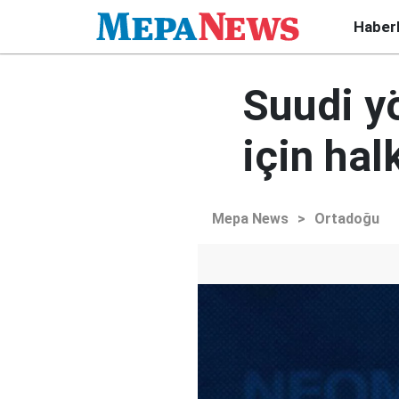
Haber
Suudi yö
için hal
Mepa News
>
Ortadoğu