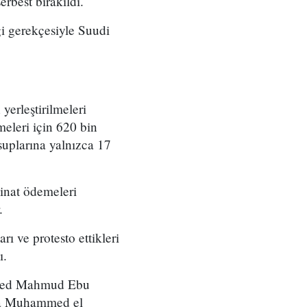
rbest bırakıldı.
ği gerekçesiyle Suudi
yerleştirilmeleri
meleri için 620 bin
suplarına yalnızca 17
minat ödemeleri
.
rı ve protesto ettikleri
ı.
Ahmed Mahmud Ebu
usa Muhammed el