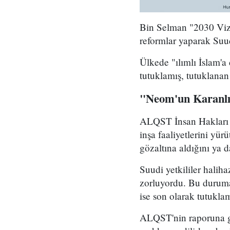
Bin Selman "2030 Vizy
reformlar yaparak Suud
Ülkede "ılımlı İslam'
tutuklamış, tutuklanan 
"Neom'un Karanl
ALQST İnsan Hakları Ö
inşa faaliyetlerini yür
gözaltına aldığını ya d
Suudi yetkililer halih
zorluyordu. Bu duruma 
ise son olarak tutuklam
ALQST'nin raporuna gör