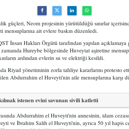
ik güçleri, Neom projesinin yürütüldüğü sınırlar içerisin
ti mensuplarına ait evlere baskın düzenledi.
QST İnsan Hakları Örgütü tarafından yapılan açıklamaya 
 zamanda Hureybe bölgesinde Huveytat aşiretine mensup si
nların ardından evlerin su ve elektriği kesildi.
nda Riyad yönetiminin zorla tahliye kararlarını protesto et
rülen Abdurrahim el Huveyti'nin aile mensuplarına karşı 
ılmak istenen evini savunan sivili katletti
 arasında Abdurrahim el Huveyti'nin annesinin, idam cezası
eyti ve İbrahim Salih el Huveyti'nin, ayrıca 50 yıl hapis c