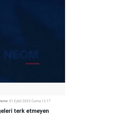
leme:
01 Eylül 2023 Cuma 12:17
geleri terk etmeyen