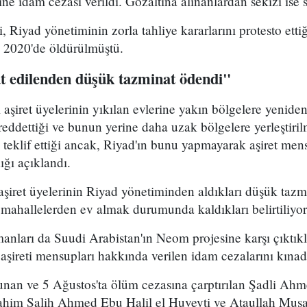
e idam cezası verildi. Gözaltına alınanlardan sekizi ise se
 Riyad yönetiminin zorla tahliye kararlarını protesto etti
n 2020'de öldürülmüştü.
üt edilenden düşük tazminat ödendi"
ı aşiret üyelerinin yıkılan evlerine yakın bölgelere yeniden 
 reddettiği ve bunun yerine daha uzak bölgelere yerleştiril
 teklif ettiği ancak, Riyad'ın bunu yapmayarak aşiret men
ığı açıklandı.
aşiret üyelerinin Riyad yönetiminden aldıkları düşük taz
mahallelerden ev almak durumunda kaldıkları belirtiliyor
manları da
Suudi Arabistan'ın Neom projesine karşı çıktıkla
aşireti mensupları hakkında verilen idam cezalarını kınad
lunan ve 5 Ağustos'ta ölüm cezasına çarptırılan Şadli 
brahim Salih Ahmed Ebu Halil el Huveyti ve Ataullah M