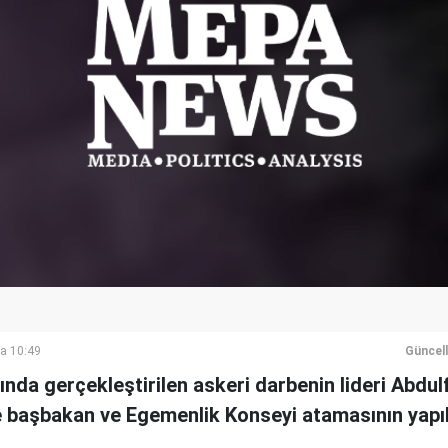
a 10:49
Güncel
nda gerçekleştirilen askeri darbenin lideri Abdul
e başbakan ve Egemenlik Konseyi atamasının yapıla