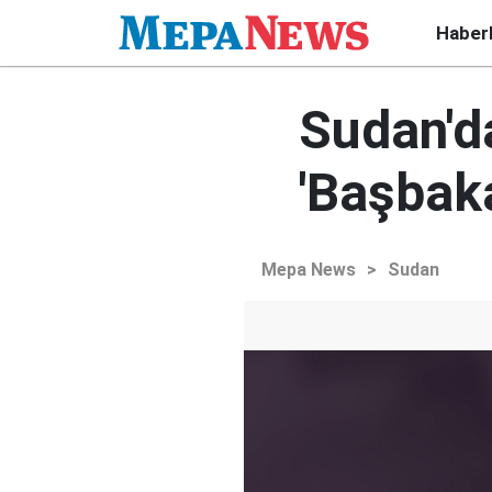
Haber
Sudan'd
'Başbak
Mepa News
>
Sudan