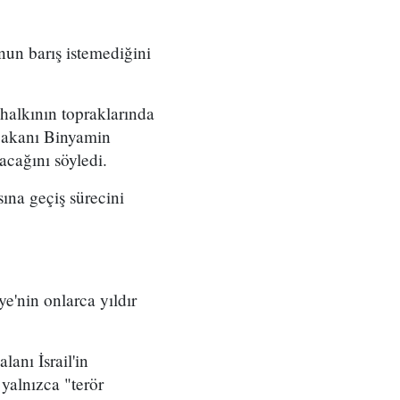
'nun barış istemediğini
 halkının topraklarında
şbakanı Binyamin
cağını söyledi.
sına geçiş sürecini
ye'nin onlarca yıldır
lanı İsrail'in
 yalnızca "terör