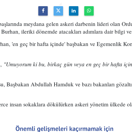
başlarında meydana gelen askeri darbenin lideri olan Or
urhan, ileriki dönemde atacakları adımlara dair bilgi ve
han, 'en geç bir hafta içinde' başbakan ve Egemenlik Ko
"Umuyorum ki bu, birkaç gün veya en geç bir hafta için
n,
u, Başbakan Abdullah Hamduk ve bazı bakanları gözaltı
erce insan sokaklara dökülürken askeri yönetim ülkede ol