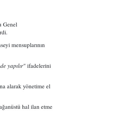
du Genel
rdi.
nseyi mensuplarının
de yapılır"
ifadelerini
na alarak yönetime el
ağanüstü hal ilan etme