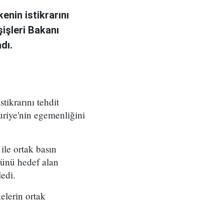
kenin istikrarını
şişleri Bakanı
dı.
stikrarını tehdit
Suriye'nin egemenliğini
ile ortak basın
ğünü hedef alan
ledi.
elerin ortak