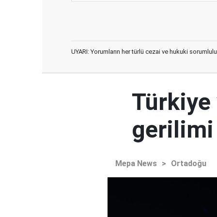
UYARI: Yorumların her türlü cezai ve hukuki sorumlulu
Türkiye 
gerilim
Mepa News
>
Ortadoğu