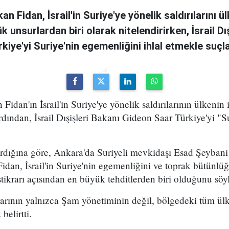
n Fidan, İsrail'in Suriye'ye yönelik saldırılarını ül
 unsurlardan biri olarak nitelendirirken, İsrail Dı
kiye'yi Suriye'nin egemenliğini ihlal etmekle suçla
Fidan'ın İsrail'in Suriye'ye yönelik saldırılarının ülkenin i
ardından, İsrail Dışişleri Bakanı Gideon Saar Türkiye'yi "
rdığına göre, Ankara'da Suriyeli mevkidaşı Esad Şeybani 
Fidan, İsrail'in Suriye'nin egemenliğini ve toprak bütünlü
istikrarı açısından en büyük tehditlerden biri olduğunu söy
krarının yalnızca Şam yönetiminin değil, bölgedeki tüm ülk
elirtti.