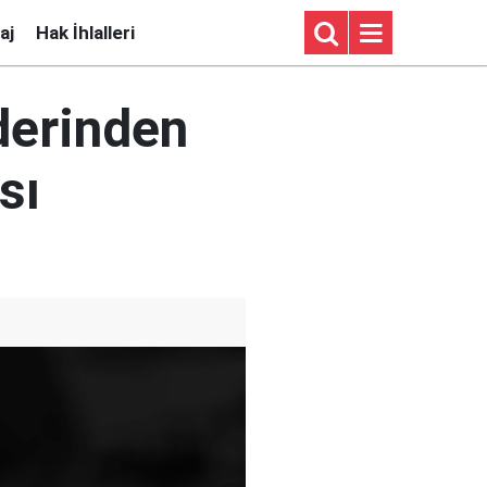
aj
Hak İhlalleri
derinden
sı