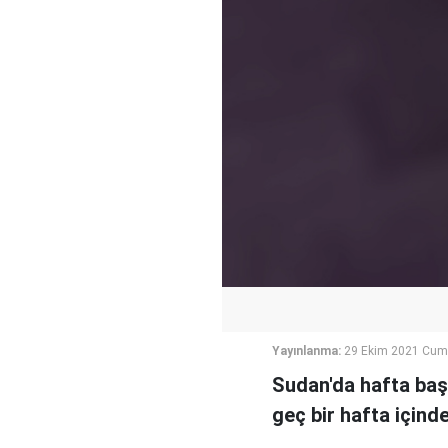
Yayınlanma:
29 Ekim 2021 Cum
Sudan'da hafta başı
geç bir hafta içind