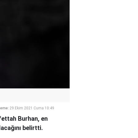
leme:
29 Ekim 2021 Cuma 10:49
fettah Burhan, en
cağını belirtti.