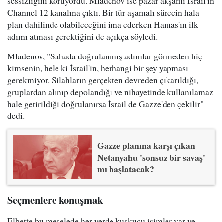
sessizliğini koruyordu. Mladenov ise pazar akşamı İsrail'in
Channel 12 kanalına çıktı. Bir tür aşamalı sürecin hala
plan dahilinde olabileceğini ima ederken Hamas'ın ilk
adımı atması gerektiğini de açıkça söyledi.
Mladenov, "Sahada doğrulanmış adımlar görmeden hiç
kimsenin, hele ki İsrail'in, herhangi bir şey yapması
gerekmiyor. Silahların gerçekten devreden çıkarıldığı,
gruplardan alınıp depolandığı ve nihayetinde kullanılamaz
hale getirildiği doğrulanırsa İsrail de Gazze'den çekilir"
dedi.
Gazze planına karşı çıkan
Netanyahu 'sonsuz bir savaş'
mı başlatacak?
Seçmenlere konuşmak
Elbette bu meselede her yerde kuşkucu isimler var ve