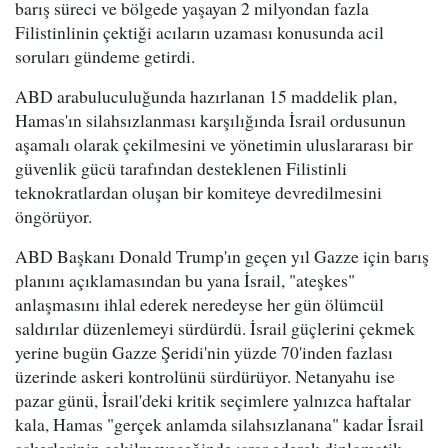
barış süreci ve bölgede yaşayan 2 milyondan fazla
Filistinlinin çektiği acıların uzaması konusunda acil
soruları gündeme getirdi.
ABD arabuluculuğunda hazırlanan 15 maddelik plan,
Hamas'ın silahsızlanması karşılığında İsrail ordusunun
aşamalı olarak çekilmesini ve yönetimin uluslararası bir
güvenlik gücü tarafından desteklenen Filistinli
teknokratlardan oluşan bir komiteye devredilmesini
öngörüyor.
ABD Başkanı Donald Trump'ın geçen yıl Gazze için barış
planını açıklamasından bu yana İsrail, "ateşkes"
anlaşmasını ihlal ederek neredeyse her gün ölümcül
saldırılar düzenlemeyi sürdürdü. İsrail güçlerini çekmek
yerine bugün Gazze Şeridi'nin yüzde 70'inden fazlası
üzerinde askeri kontrolünü sürdürüyor. Netanyahu ise
pazar günü, İsrail'deki kritik seçimlere yalnızca haftalar
kala, Hamas "gerçek anlamda silahsızlanana" kadar İsrail
askerlerinin çekilmeyeceğinde ısrar ederek diplomatik