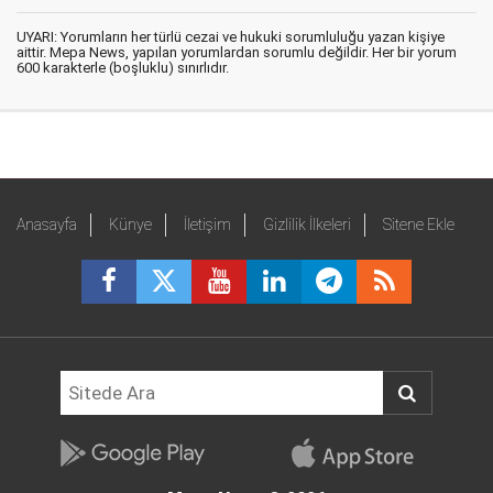
UYARI: Yorumların her türlü cezai ve hukuki sorumluluğu yazan kişiye
aittir. Mepa News, yapılan yorumlardan sorumlu değildir. Her bir yorum
600 karakterle (boşluklu) sınırlıdır.
Anasayfa
Künye
İletişim
Gizlilik İlkeleri
Sitene Ekle