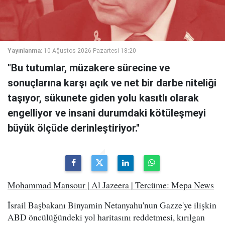
Yayınlanma:
10 Ağustos 2026 Pazartesi 18:20
"Bu tutumlar, müzakere sürecine ve
sonuçlarına karşı açık ve net bir darbe niteliği
taşıyor, sükunete giden yolu kasıtlı olarak
engelliyor ve insani durumdaki kötüleşmeyi
büyük ölçüde derinleştiriyor."
Mohammad Mansour | Al Jazeera | Tercüme: Mepa News
İsrail Başbakanı Binyamin Netanyahu'nun Gazze'ye ilişkin
ABD öncülüğündeki yol haritasını reddetmesi, kırılgan