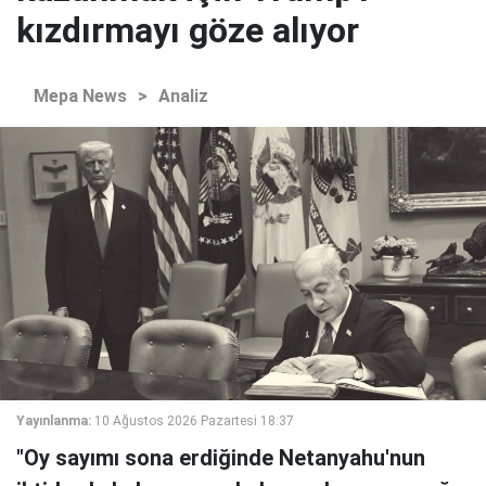
kızdırmayı göze alıyor
Mepa News
>
Analiz
Yayınlanma:
10 Ağustos 2026 Pazartesi 18:37
"Oy sayımı sona erdiğinde Netanyahu'nun