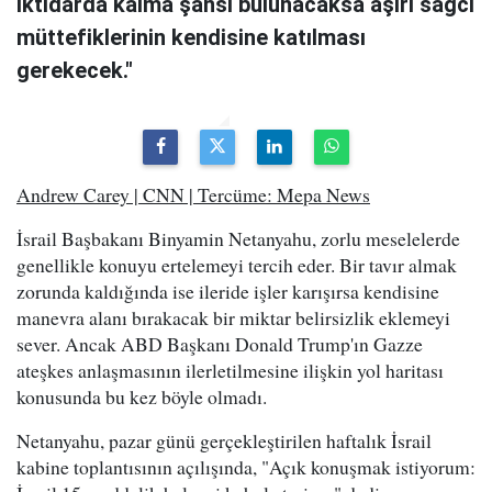
iktidarda kalma şansı bulunacaksa aşırı sağcı
müttefiklerinin kendisine katılması
gerekecek."
Andrew Carey | CNN | Tercüme: Mepa News
İsrail Başbakanı Binyamin Netanyahu, zorlu meselelerde
genellikle konuyu ertelemeyi tercih eder. Bir tavır almak
zorunda kaldığında ise ileride işler karışırsa kendisine
manevra alanı bırakacak bir miktar belirsizlik eklemeyi
sever. Ancak ABD Başkanı Donald Trump'ın Gazze
ateşkes anlaşmasının ilerletilmesine ilişkin yol haritası
konusunda bu kez böyle olmadı.
Netanyahu, pazar günü gerçekleştirilen haftalık İsrail
kabine toplantısının açılışında, "Açık konuşmak istiyorum: