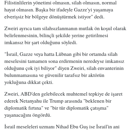
Filistinlilerin yönetimi olmasın, silah olmasın, normal
hayat olmasın. Başka bir ifadeyle Gazze'yi yaşamaya
elverişsiz bir bölgeye dönüştürmek istiyor" dedi.
Zweiri ayrıca tam silahsızlanmanın mutlak ön koşul olarak
belirlenmesinin, bilinçli şekilde yerine getirilmesi
imkansız bir şart olduğunu söyledi.
"İsrail, Gazze veya hatta Lübnan gibi bir ortamda silah
meselesini tamamen sona erdirmenin neredeyse imkansız
olduğunu çok iyi biliyor" diyen Zweiri, silah envanterinin
bulunmamasına ve güvenilir tarafsız bir aktörün
yokluğuna dikkat çekti.
Zweiri, ABD'den gelebilecek muhtemel tepkiye de işaret
ederek Netanyahu ile Trump arasında "beklenen bir
diplomatik fırtına" ve "bir tür diplomatik çatışma"
yaşanacağını öngördü.
İsrail meseleleri uzmanı Nihad Ebu Guş ise İsrail'in ani